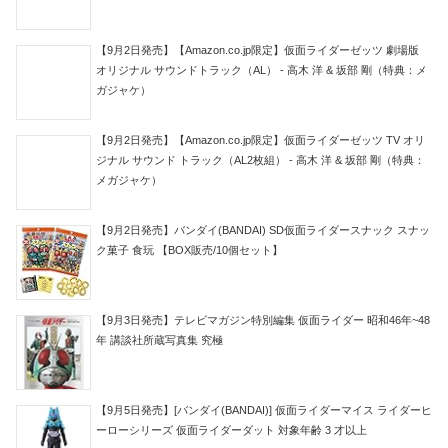
【9月2日発売】【Amazon.co.jp限定】仮面ライダーゼッツ 劇場版
オリジナル サウンドトラック（AL） - 高木 洋 & 坂部 剛（特典：メ
ガジャケ）
【9月2日発売】【Amazon.co.jp限定】仮面ライダーゼッツ TV オリ
ジナル サウンド トラック（AL2枚組） - 高木 洋 & 坂部 剛（特典：
メガジャケ）
【9月2日発売】バンダイ(BANDAI) SD仮面ライダースナック スナッ
ク菓子 食玩 【BOX販売/10個セット】
【9月3日発売】テレビマガジン特別編集 仮面ライダー 昭和46年~48
年 講談社所蔵写真集 究極
【9月5日発売】[バンダイ(BANDAI)] 仮面ライダーマイス ライダーヒ
ーローシリーズ 仮面ライダーダット 対象年齢 3 才以上