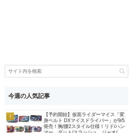
今週の人気記事
【予約開始】仮面ライダーマイス「変
身ベルト DXマイスドライバー」が9/5
発売！胸/腰2スタイル仕様！リド/ハン
マー、ダット/スラッシュ、ジャオ/バ