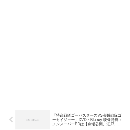
『特命戦隊ゴーバスターズVS海賊戦隊ゴ
ーカイジャー』DVD・Blu-ray 映像特典：
ノンスーパーEDは【劇場公開、江戸、
橋】の3Ver. ほかいろいろ追加！