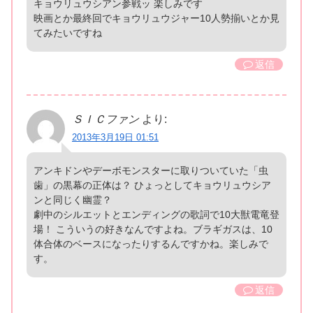
キョウリュウシアン参戦ッ 楽しみです
映画とか最終回でキョウリュウジャー10人勢揃いとか見
てみたいですね
返信
ＳＩＣファン
より:
2013年3月19日 01:51
アンキドンやデーボモンスターに取りついていた「虫
歯」の黒幕の正体は？ ひょっとしてキョウリュウシア
ンと同じく幽霊？
劇中のシルエットとエンディングの歌詞で10大獣電竜登
場！ こういうの好きなんですよね。ブラギガスは、10
体合体のベースになったりするんですかね。楽しみで
す。
返信