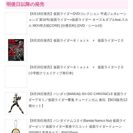
明後日以降の発売
【8月18日発売】仮面ライダーDVDコレクション 平成ジェネレーシ
ョンズ 第16号(仮面ライダー×仮面ライダー オーズ＆ダブルfeat.スカ
ル MOVIE大戦CORE) [分冊百科] (DVD・シール付)
【8月20日発売】仮面ライダーＢｌａｃｋ × 仮面ライダーＺＯ
【8月20日発売】仮面ライダーＢｌａｃｋ × 仮面ライダーＺＯ
(小学館クリエイティブ単行本)
【8月26日発売】バンダイ(BANDAI) SO-DO CHRONICLE 仮面ライ
ダーアギト／仮面ライダー響鬼 チューインガム 食玩 【BOX販売/12
個セット】
【8月30日発売】バンダイナムコヌイ(Bandai Namco Nui) 仮面ライ
ダーゼッツ 仮面ライダー変身マスコット 仮面ライダードォーン
2693957 本体サイズ：約H105mm