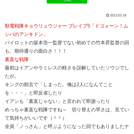
LINE
2013.03.18
獣電戦隊キョウリュウジャー ブレイブ5「ドゴォーン！ム
シバのアンキドン」
パイロットの坂本浩一監督でない初めての竹本昇監督の回
も、期待通りの面白さ！！！
素直な戦隊
最初はイアンやラミレスの軽さを誤解していたソウジでし
たが。
キングの助言で「しまった。俺は2人になんてこと
を・・・」と即反省したり
イアンも「素直じゃない」と言われて即謝ったり
めっちゃ素直な戦隊ですね～ 切り替えの早さは、見てい
て気持ちがいいです（＾＾）
全員「ノっさん」と呼ぶようになった回でもありましたナ