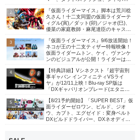
イト、ケイ/ショットボーンバックル
『仮面ライダーマイス』脚本は荒川稔
も！
久さん！十二支同盟の仮面ライダーテ
ィグル(寅)／ダット(卯)／ジャオ(巳)、
優菜の家庭教師・麻尾達臣のキャスト
が発表！トリガーのアキト金子隼也さ
『仮面ライダーマイス』9/6放送開始！
んも変身！
ネコが王の十二支ティザー特報映像！
仮面ライダームトン、ケイ、ヴァンケ
ンのビジュアルが公開！ライダーは子
丑寅卯辰巳午未申酉戌亥猫猫の14人⁉
【特典詳細】Vシネクスト『超宇宙刑
事ギャバン インフィニティVSライ
ヤ』が12/11上映！Blu-ray SP版は
「DXギャバリオンブレード(エタニテ
ィver.)」「ユカイダーエモルギー」ほ
【8/21予約開始】「SUPER BEST」仮
か豪華特典付き！
面ライダーゼロワン、ビルド、ジオ
ウ、カブト、エグゼイド：変身ベルト
DXビルドドライバー、DXネオディケ
イドライバー、DXホッパーゼクターほ
か12点！