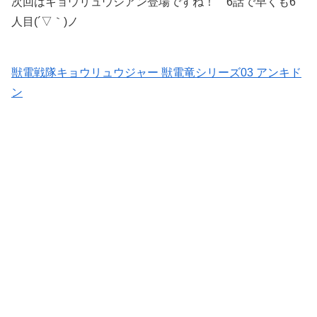
次回はキョウリュウシアン登場ですね！ 6話で早くも6
人目(´▽｀)ノ
獣電戦隊キョウリュウジャー 獣電竜シリーズ03 アンキド
ン