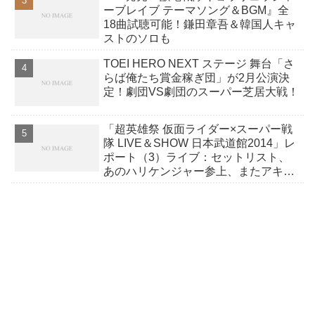
ーブレイブ テーマソング＆BGM』全
18曲試聴可能！鎌田章吾＆韓国人キャ
ストのソロも
TOEI HERO NEXT ステージ 舞台「さ
らば俺たち賞金稼ぎ団」が2月公演決
定！劇団VS劇団のスーパー芝居大戦！
「超英雄祭 仮面ライダー×スーパー戦
隊 LIVE＆SHOW 日本武道館2014」レ
ポート（3）ライブ：セットリスト、
あのハリケンジャー参上、またアキバ
レッドが、エターナル大道克己