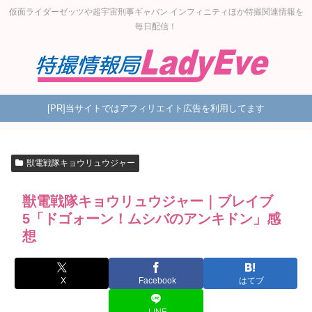
仮面ライダーゼッツや超宇宙刑事ギャバン インフィニティほか特撮関連情報を
毎日配信！
[PR]当サイトではアフィリエイト広告を利用してます
獣電戦隊キョウリュウジャー
獣電戦隊キョウリュウジャー｜ブレイブ
5「ドゴォーン！ムシバのアンキドン」感
想
X
Facebook
はてブ