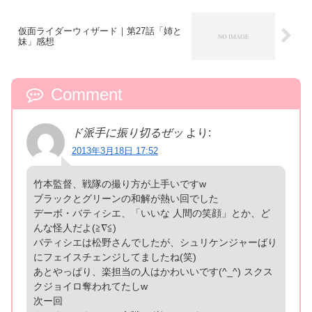
仮面ライダーウィザード｜第27話「姉と
妹」感想
Comment
ド派手に振り切るぜッ
より:
2013年3月18日 17:52
竹本監督、戦隊の撮り方が上手いですw
ブラックとグリーンの和解が熱い回でした
デーボ・バティシエ、「いいな 人間の笑顔」とか、ど
んな怪人だよ(≧∇≦)
バティシエは松野さんでしたが、シュリケンジャーばり
にフェイスチェンジしてましたね(笑)
あとやっぱり、楽担当の人はかわいいです(^_^) スクス
クジョイロ奪われてたしw
次ー回