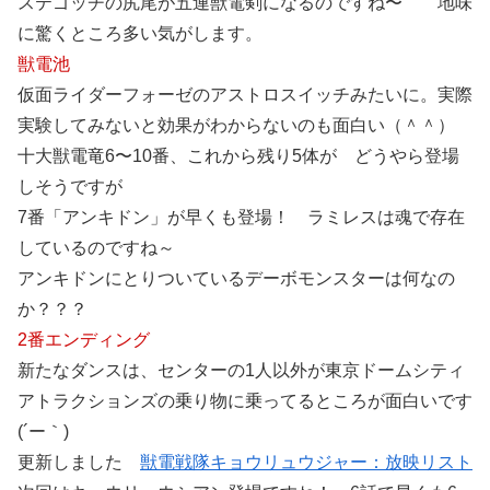
ステゴッチの尻尾が五連獣電剣になるのですね〜 地味
に驚くところ多い気がします。
獣電池
仮面ライダーフォーゼのアストロスイッチみたいに。実際
実験してみないと効果がわからないのも面白い（＾＾）
十大獣電竜6〜10番、これから残り5体が どうやら登場
しそうですが
7番「アンキドン」が早くも登場！ ラミレスは魂で存在
しているのですね～
アンキドンにとりついているデーボモンスターは何なの
か？？？
2番エンディング
新たなダンスは、センターの1人以外が東京ドームシティ
アトラクションズの乗り物に乗ってるところが面白いです
(´ー｀)
更新しました
獣電戦隊キョウリュウジャー：放映リスト