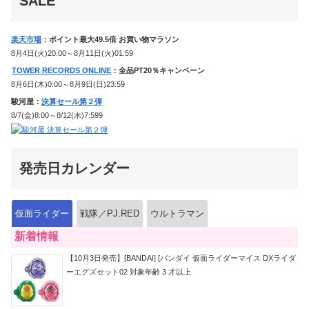
SALE
楽天市場
：ポイント最大49.5倍 お買い物マラソン
8月4日(火)20:00～8月11日(火)01:59
TOWER RECORDS ONLINE
：全品PT20％キャンペーン
8月6日(木)0:00～8月9日(日)23:59
駿河屋：
決算セール第２弾
8/7(金)8:00～8/12(水)7:599
発売日カレンダー
仮面ライダー
戦隊／PJ.RED
ウルトラマン
新着情報
【10月3日発売】[BANDAI] [バンダイ 仮面ライダーマイス DXライダ
ーエグズセット02 対象年齢 3 才以上