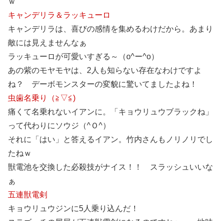
ｗ
キャンデリラ＆ラッキューロ
キャンデリラは、喜びの感情を集めるわけだから。あまり
敵には見えませんなぁ
ラッキューロが可愛いすぎる～（o^ー^o）
あの紫のモヤモヤは、2人も知らない存在なわけですよ
ね？ デーボモンスターの変貌に驚いてましたよね！
虫歯名乗り（≧▽≦)
痛くて名乗れないイアンに。「キョウリュウブラックね」
って代わりにソウジ（^Ｏ^）
それに「はい」と答えるイアン。竹内さんもノリノリでし
たねｗ
獣電池を交換した必殺技がナイス！！ スラッシュいいな
ぁ
五連獣電剣
キョウリュウジンに5人乗り込んだ！