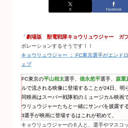
X
Facebook
「
劇場版 獣電戦隊キョウリュウジャー ガ
ボレーションするそうです！！
キョウリュウジャー ： FC東京選手がエンド
ェブ
FC東京の
平山相太
選手、
徳永悠平
選手、
森重
ルで流される映像に登場することが24日、明
同映画はスーパー戦隊初のミュージカル映画
ウリュウジャーたちと一緒にサンバを披露す
3選手が映画に登場するはこれが初めて。
キョウリュウジャーの６人と、選手やマスコッ