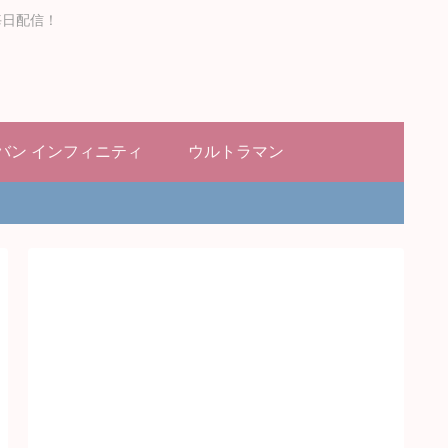
毎日配信！
バン インフィニティ
ウルトラマン