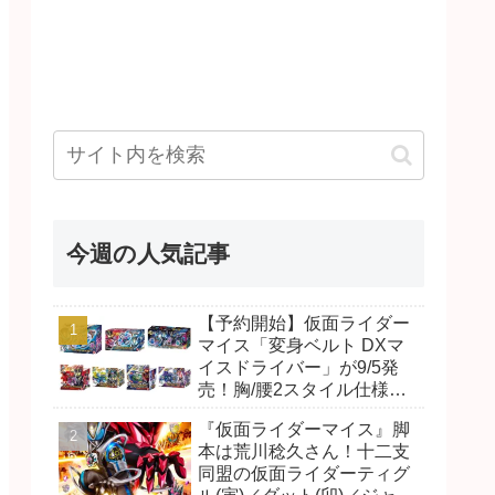
今週の人気記事
【予約開始】仮面ライダー
マイス「変身ベルト DXマ
イスドライバー」が9/5発
売！胸/腰2スタイル仕様！
リド/ハンマー、ダット/スラ
『仮面ライダーマイス』脚
ッシュ、ジャオ/バイト、ケ
本は荒川稔久さん！十二支
イ/ショットボーンバックル
同盟の仮面ライダーティグ
も！