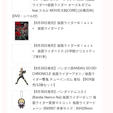
ライダー×仮面ライダー オーズ＆ダブル
feat.スカル MOVIE大戦CORE) [分冊百科]
(DVD・シール付)
【8月20日発売】仮面ライダーＢｌａｃｋ
× 仮面ライダーＺＯ
【8月20日発売】仮面ライダーＢｌａｃｋ
× 仮面ライダーＺＯ (小学館クリエイティ
ブ単行本)
【8月26日発売】バンダイ(BANDAI) SO-DO
CHRONICLE 仮面ライダーアギト／仮面ラ
イダー響鬼 チューインガム 食玩 【BOX販
売/12個セット】
【8月30日発売】バンダイナムコヌイ
(Bandai Namco Nui) 仮面ライダーゼッツ 仮
面ライダー変身マスコット 仮面ライダード
ォーン 2693957 本体サイズ：約H105mm