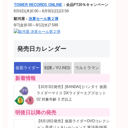
TOWER RECORDS ONLINE
：全品PT20％キャンペーン
8月6日(木)0:00～8月9日(日)23:59
駿河屋：
決算セール第２弾
8/7(金)8:00～8/12(水)7:599
発売日カレンダー
仮面ライダー
戦隊／PJ.RED
ウルトラマン
新着情報
【10月3日発売】[BANDAI] [バンダイ 仮面
ライダーマイス DXライダーエグズセット
02 対象年齢 3 才以上
明後日以降の発売
【8月18日発売】仮面ライダーDVDコレクシ
ョン 平成ジェネレーションズ 第16号(仮面