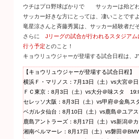
ウチはプロ野球ばかりで サッカーは殆どわ
サッカー好きな方にとっては、凄いことです
竜星涼さんと斉藤秀翼は、サッカー経験者だ
さらに
Jリーグの試合が行われるスタジア
行う予定
とのこと！
キョウリュウジャーが登場する試合日程は、J”
【キョウリュウジャーが登場する試合日程】
横浜Ｆ・マリノス：7月13日（土）vs大宮＠日産
ＦＣ東京：8月3日（土）vs大分＠味スタ 19:0
セレッソ大阪：8月3日（土）vs甲府＠金鳥スタ 
ベガルタ仙台：8月10日（土）vs鹿島＠ユアスタ
鹿島アントラーズ：8月17日（土）vs新潟＠カシ
湘南ベルマーレ：8月17日（土）vs磐田＠BMWス