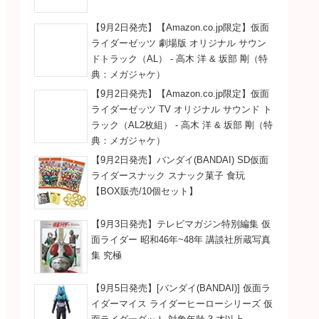
【9月2日発売】【Amazon.co.jp限定】仮面
ライダーゼッツ 劇場版 オリジナル サウン
ドトラック（AL） - 高木 洋 & 坂部 剛（特
典：メガジャケ）
【9月2日発売】【Amazon.co.jp限定】仮面
ライダーゼッツ TV オリジナル サウンド ト
ラック（AL2枚組） - 高木 洋 & 坂部 剛（特
典：メガジャケ）
【9月2日発売】バンダイ(BANDAI) SD仮面
ライダースナック スナック菓子 食玩
【BOX販売/10個セット】
【9月3日発売】テレビマガジン特別編集 仮
面ライダー 昭和46年~48年 講談社所蔵写真
集 究極
【9月5日発売】[バンダイ(BANDAI)] 仮面ラ
イダーマイス ライダーヒーローシリーズ 仮