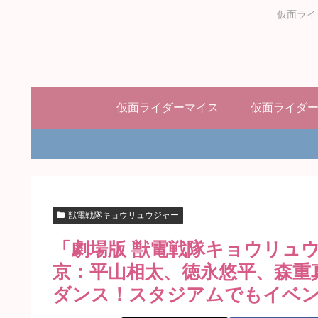
仮面ライ
仮面ライダーマイス
仮面ライダ
獣電戦隊キョウリュウジャー
「劇場版 獣電戦隊キョウリュ
京：平山相太、徳永悠平、森重
ダンス！スタジアムでもイベ