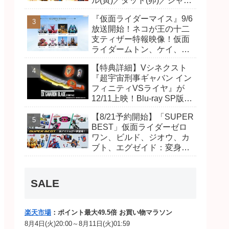
ル(寅)／ダット(卯)／ジャオ
(巳)、優菜の家庭教師・麻
『仮面ライダーマイス』9/6
尾達臣のキャストが発表！
放送開始！ネコが王の十二
トリガーのアキト金子隼也
支ティザー特報映像！仮面
さんも変身！
ライダームトン、ケイ、ヴ
ァンケンのビジュアルが公
【特典詳細】Vシネクスト
開！ライダーは子丑寅卯辰
『超宇宙刑事ギャバン イン
巳午未申酉戌亥猫猫の14
フィニティVSライヤ』が
人⁉
12/11上映！Blu-ray SP版は
「DXギャバリオンブレード
【8/21予約開始】「SUPER
(エタニティver.)」「ユカイ
BEST」仮面ライダーゼロ
ダーエモルギー」ほか豪華
ワン、ビルド、ジオウ、カ
特典付き！
ブト、エグゼイド：変身ベ
ルト DXビルドドライバ
ー、DXネオディケイドライ
バー、DXホッパーゼクター
SALE
ほか12点！
楽天市場
：ポイント最大49.5倍 お買い物マラソン
8月4日(火)20:00～8月11日(火)01:59