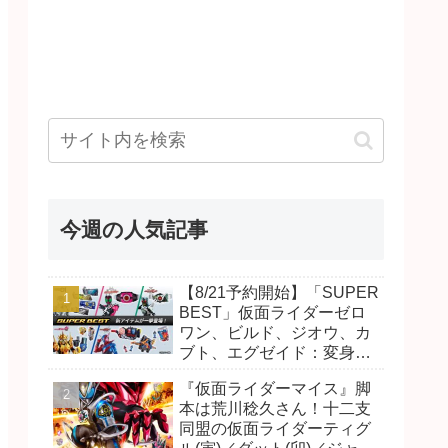
今週の人気記事
【8/21予約開始】「SUPER
BEST」仮面ライダーゼロ
ワン、ビルド、ジオウ、カ
ブト、エグゼイド：変身ベ
ルト DXビルドドライバ
『仮面ライダーマイス』脚
ー、DXネオディケイドライ
本は荒川稔久さん！十二支
バー、DXホッパーゼクター
同盟の仮面ライダーティグ
ほか12点！