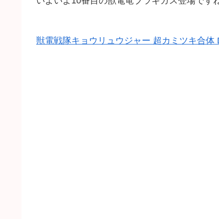
いよいよ10番目の獣電竜ブラギガス登場です
獣電戦隊キョウリュウジャー 超カミツキ合体 