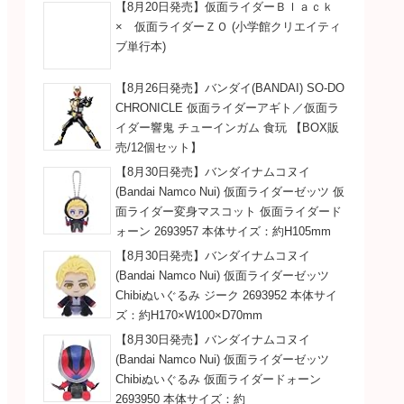
【8月20日発売】仮面ライダーＢｌａｃｋ
× 仮面ライダーＺＯ (小学館クリエイティ
ブ単行本)
【8月26日発売】バンダイ(BANDAI) SO-DO
CHRONICLE 仮面ライダーアギト／仮面ラ
イダー響鬼 チューインガム 食玩 【BOX販
売/12個セット】
【8月30日発売】バンダイナムコヌイ
(Bandai Namco Nui) 仮面ライダーゼッツ 仮
面ライダー変身マスコット 仮面ライダード
ォーン 2693957 本体サイズ：約H105mm
【8月30日発売】バンダイナムコヌイ
(Bandai Namco Nui) 仮面ライダーゼッツ
Chibiぬいぐるみ ジーク 2693952 本体サイ
ズ：約H170×W100×D70mm
【8月30日発売】バンダイナムコヌイ
(Bandai Namco Nui) 仮面ライダーゼッツ
Chibiぬいぐるみ 仮面ライダードォーン
2693950 本体サイズ：約