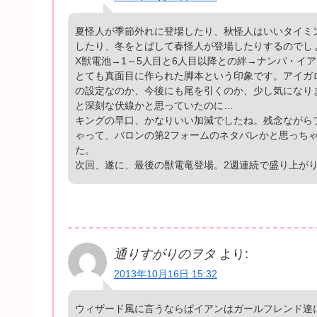
夏怪人が季節外れに登場したり、秋怪人はいいタイミ
したり、冬をとばして春怪人が登場したりするのでし
X獣電池→1～5人目と6人目以降との絆→ナンパ・イ
とても真面目に作られた脚本という印象です。アイガロン
の設定なのか、今後にも尾を引くのか、少し気になり
と深刻な伏線かと思っていたのに…
キングの早口、かなりいい加減でしたね。残念ながら
ゃって、バロンの第2フォームのネタバレかと思っち
た。
次回、遂に、最後の獣電竜登場。2週連続で盛り上が
通りすがりのヲタ
より:
2013年10月16日 15:32
ウィザード風に言うならばイアンはガールフレンド達に