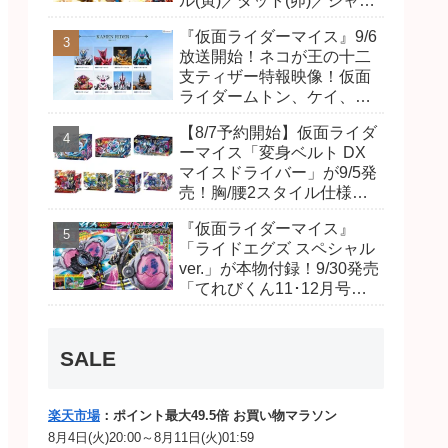
ル(寅)／ダット(卯)／ジャオ
(巳)、優菜の家庭教師・麻
『仮面ライダーマイス』9/6
尾達臣のキャストが発表！
放送開始！ネコが王の十二
トリガーのアキト金子隼也
支ティザー特報映像！仮面
さんも変身！
ライダームトン、ケイ、ヴ
ァンケンのビジュアルが公
【8/7予約開始】仮面ライダ
開！ライダーは子丑寅卯辰
ーマイス「変身ベルト DX
巳午未申酉戌亥猫猫の14
マイスドライバー」が9/5発
人⁉
売！胸/腰2スタイル仕様！
リド/ハンマー、ダット/スラ
『仮面ライダーマイス』
ッシュ、ジャオ/バイト、ケ
「ライドエグズ スペシャル
イ/ショットボーンバックル
ver.」が本物付録！9/30発売
も！
「てれびくん11･12月号」
予告が公開！本体は超豪華
キラキララメ入り！変身ベ
ルトにセットすれば特別な
SALE
音声が！
楽天市場
：ポイント最大49.5倍 お買い物マラソン
8月4日(火)20:00～8月11日(火)01:59