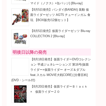
マイド（ノクス）+缶バッジ) [Blu-ray]
【8月5日発売】バンダイ(BANDAI) 装動 仮
面ライダーゼッツ AGT5 チューインガム 食
玩 【BOX販売/12個セット】
【8月5日発売】仮面ライダーゼッツ Blu-ray
COLLECTION 2 [Blu-ray]
明後日以降の発売
【8月18日発売】仮面ライダーDVDコレクシ
ョン 平成ジェネレーションズ 第16号(仮面
ライダー×仮面ライダー オーズ＆ダブル
feat.スカル MOVIE大戦CORE) [分冊百科]
(DVD・シール付)
【8月20日発売】仮面ライダーＢｌａｃｋ
× 仮面ライダーＺＯ