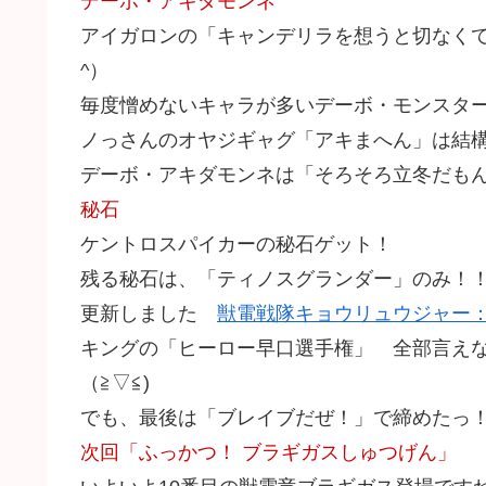
デーボ・アキダモンネ
アイガロンの「キャンデリラを想うと切なくて
^）
毎度憎めないキャラが多いデーボ・モンスタ
ノっさんのオヤジギャグ「アキまへん」は結
デーボ・アキダモンネは「そろそろ立冬だもんね」
秘石
ケントロスパイカーの秘石ゲット！
残る秘石は、「ティノスグランダー」のみ！
更新しました
獣電戦隊キョウリュウジャー
キングの「ヒーロー早口選手権」 全部言え
（≧▽≦)
でも、最後は「ブレイブだぜ！」で締めたっ
次回「ふっかつ！ ブラギガスしゅつげん」