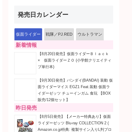
発売日カレンダー
仮面ライダー
戦隊／PJ.RED
ウルトラマン
新着情報
【8月20日発売】仮面ライダーＢｌａｃｋ
× 仮面ライダーＺＯ (小学館クリエイティ
ブ単行本)
【9月30日発売】バンダイ(BANDAI) 装動 仮
面ライダーマイス EGZ1 Feat.装動 仮面ラ
イダーゼッツ チューインガム 食玩 【BOX
販売/12個セット】
昨日発売
【8月5日発売】【メーカー特典あり】仮面
ライダーゼッツ Blu-ray COLLECTION 2 (
Amazon.co.jp特典: 複製サイン入りL判ブロ