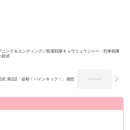
プニング＆エンディング／獣電戦隊キョウリュウジャー・烈車戦隊
ー鎧武
鎧武 第2話「必殺！パインキック！」感想