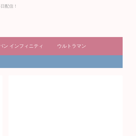
毎日配信！
バン インフィニティ
ウルトラマン