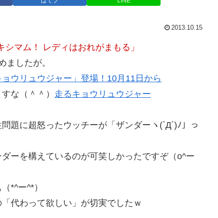
はてブ
LINE
2013.10.15
キシマム！ レディはおれがまもる」
めましたが。
ョウリュウジャー」登場！10月11日から
ますな（＾＾）
走るキョウリュウジャー
題に超怒ったウッチーが「ザンダーヽ(`Д´)ﾉ」っ
ダーを構えているのが可笑しかったですぞ（o^ー
*^ー^*）
の「代わって欲しい」が切実でしたｗ