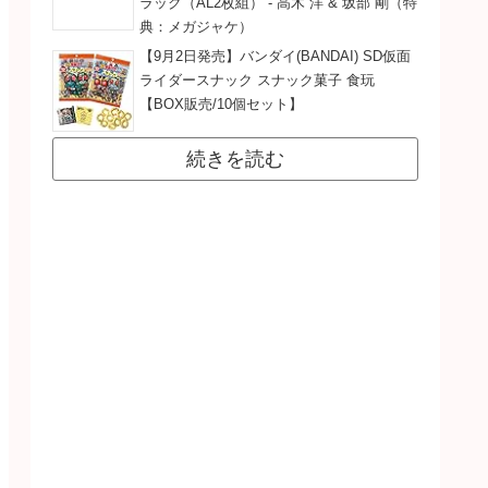
ラック（AL2枚組） - 高木 洋 & 坂部 剛（特
典：メガジャケ）
【9月2日発売】バンダイ(BANDAI) SD仮面
ライダースナック スナック菓子 食玩
【BOX販売/10個セット】
続きを読む