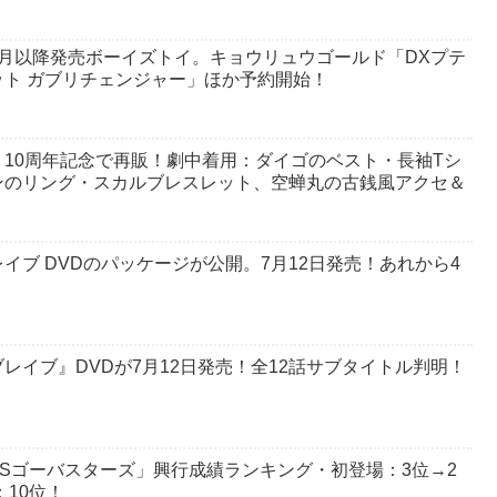
月以降発売ボーイズトイ。キョウリュウゴールド「DXプテ
ト ガブリチェンジャー」ほか予約開始！
10周年記念で再販！劇中着用：ダイゴのベスト・長袖Tシ
ンのリング・スカルブレスレット、空蝉丸の古銭風アクセ＆
イブ DVDのパッケージが公開。7月12日発売！あれから4
レイブ』DVDが7月12日発売！全12話サブタイトル判明！
Sゴーバスターズ」興行成績ランキング・初登場：3位→2
：10位！