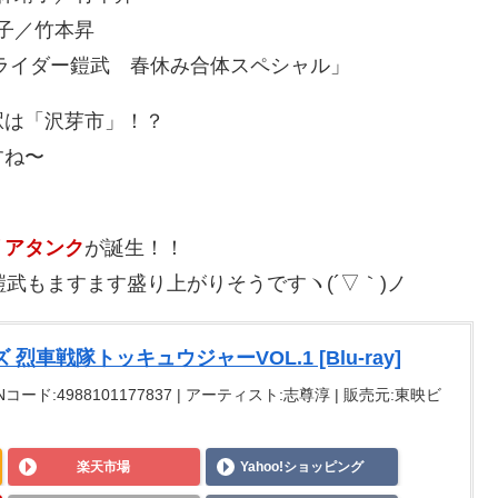
靖子／竹本昇
面ライダー鎧武 春休み合体スペシャル」
駅は「沢芽市」！？
すね〜
リアタンク
が誕生！！
武もますます盛り上がりそうですヽ(´▽｀)ノ
車戦隊トッキュウジャーVOL.1 [Blu-ray]
ANコード:4988101177837 | アーティスト:志尊淳 | 販売元:東映ビ
楽天市場
Yahoo!ショッピング