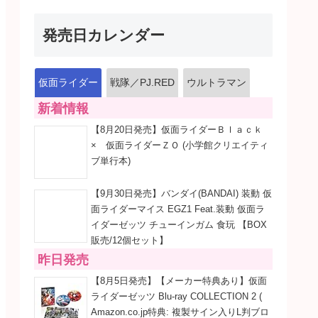
発売日カレンダー
仮面ライダー
戦隊／PJ.RED
ウルトラマン
新着情報
【8月20日発売】仮面ライダーＢｌａｃｋ
× 仮面ライダーＺＯ (小学館クリエイティ
ブ単行本)
【9月30日発売】バンダイ(BANDAI) 装動 仮
面ライダーマイス EGZ1 Feat.装動 仮面ラ
イダーゼッツ チューインガム 食玩 【BOX
販売/12個セット】
昨日発売
【8月5日発売】【メーカー特典あり】仮面
ライダーゼッツ Blu-ray COLLECTION 2 (
Amazon.co.jp特典: 複製サイン入りL判ブロ