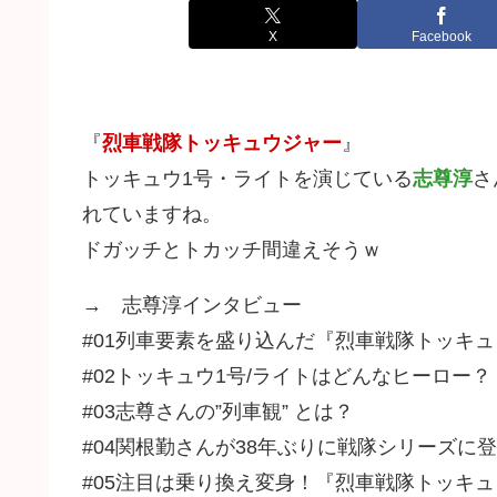
X
Facebook
『
烈車戦隊トッキュウジャー
』
トッキュウ1号・ライトを演じている
志尊淳
さ
れていますね。
ドガッチとトカッチ間違えそうｗ
→ 志尊淳インタビュー
#01列車要素を盛り込んだ『烈車戦隊トッキ
#02トッキュウ1号/ライトはどんなヒーロー？
#03志尊さんの”列車観” とは？
#04関根勤さんが38年ぶりに戦隊シリーズに
#05注目は乗り換え変身！『烈車戦隊トッキ