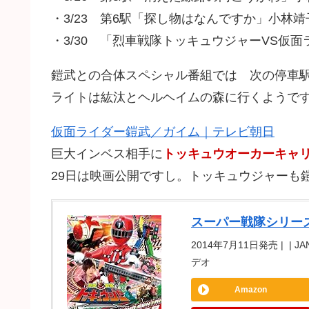
・3/23 第6駅「探し物はなんですか」小林
・3/30 「烈車戦隊トッキュウジャーVS仮
鎧武との合体スペシャル番組では 次の停車
ライトは紘汰とヘルヘイムの森に行くようで
仮面ライダー鎧武／ガイム｜テレビ朝日
巨大インベス相手に
トッキュウオーカーキャ
29日は映画公開ですし。トッキュウジャーも鎧
スーパー戦隊シリーズ 烈
2014年7月11日発売 | | J
デオ
Amazon