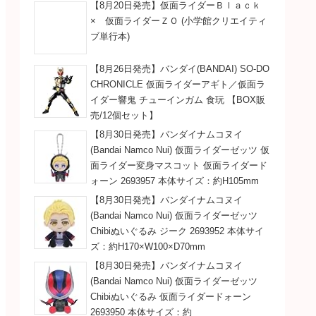
【8月20日発売】仮面ライダーＢｌａｃｋ
× 仮面ライダーＺＯ (小学館クリエイティ
ブ単行本)
【8月26日発売】バンダイ(BANDAI) SO-DO
CHRONICLE 仮面ライダーアギト／仮面ラ
イダー響鬼 チューインガム 食玩 【BOX販
売/12個セット】
【8月30日発売】バンダイナムコヌイ
(Bandai Namco Nui) 仮面ライダーゼッツ 仮
面ライダー変身マスコット 仮面ライダード
ォーン 2693957 本体サイズ：約H105mm
【8月30日発売】バンダイナムコヌイ
(Bandai Namco Nui) 仮面ライダーゼッツ
Chibiぬいぐるみ ジーク 2693952 本体サイ
ズ：約H170×W100×D70mm
【8月30日発売】バンダイナムコヌイ
(Bandai Namco Nui) 仮面ライダーゼッツ
Chibiぬいぐるみ 仮面ライダードォーン
2693950 本体サイズ：約