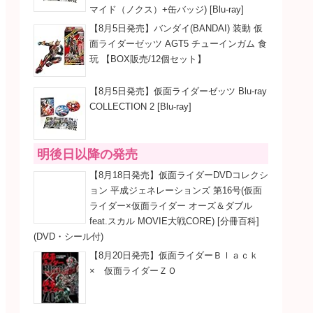
マイド（ノクス）+缶バッジ) [Blu-ray]
【8月5日発売】バンダイ(BANDAI) 装動 仮
面ライダーゼッツ AGT5 チューインガム 食
玩 【BOX販売/12個セット】
【8月5日発売】仮面ライダーゼッツ Blu-ray
COLLECTION 2 [Blu-ray]
明後日以降の発売
【8月18日発売】仮面ライダーDVDコレクシ
ョン 平成ジェネレーションズ 第16号(仮面
ライダー×仮面ライダー オーズ＆ダブル
feat.スカル MOVIE大戦CORE) [分冊百科]
(DVD・シール付)
【8月20日発売】仮面ライダーＢｌａｃｋ
× 仮面ライダーＺＯ