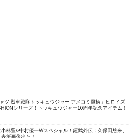
ャツ 烈車戦隊トッキュウジャー アメコミ風柄」ヒロイズ
HIONシリーズ！トッキュウジャー10周年記念アイテム！
』は小林豊&中村優一Wスペシャル！鎧武外伝：久保田悠来、
。表紙画像出た！