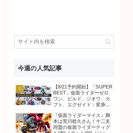
今週の人気記事
【8/21予約開始】「SUPER
BEST」仮面ライダーゼロ
ワン、ビルド、ジオウ、カ
ブト、エグゼイド：変身ベ
ルト DXビルドドライバ
『仮面ライダーマイス』脚
ー、DXネオディケイドライ
本は荒川稔久さん！十二支
バー、DXホッパーゼクター
同盟の仮面ライダーティグ
ほか12点！