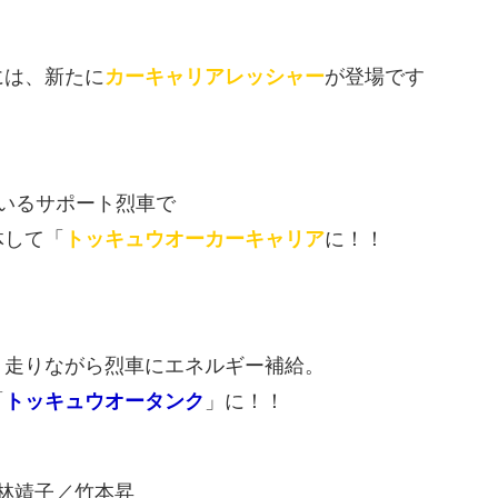
）
には、新たに
カーキャリアレッシャー
が登場です
いるサポート烈車で
体して「
トッキュウオーカーキャリア
に！！
、走りながら烈車にエネルギー補給。
「
トッキュウオータンク
」に！！
小林靖子／竹本昇