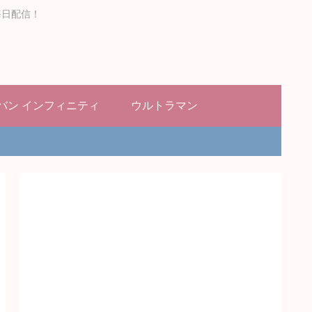
毎日配信！
バン インフィニティ
ウルトラマン