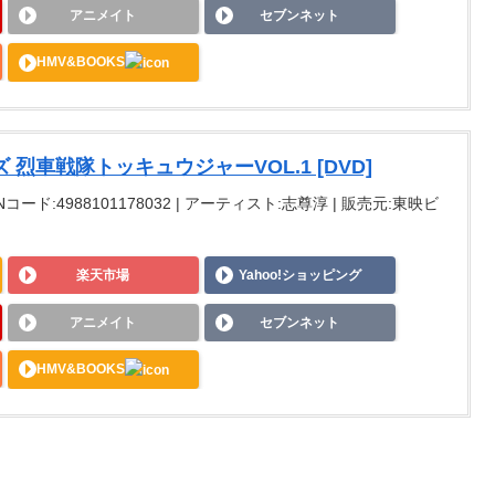
アニメイト
セブンネット
HMV&BOOKS
烈車戦隊トッキュウジャーVOL.1 [DVD]
ANコード:4988101178032 | アーティスト:志尊淳 | 販売元:東映ビ
楽天市場
Yahoo!ショッピング
アニメイト
セブンネット
HMV&BOOKS