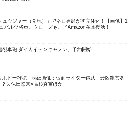
キュウジャー（食玩）」でネロ男爵が初立体化！【画像】1
ュバルツ将軍、クローズも。／Amazon在庫復活！
電烈車砲 ダイカイテンキャノン」予約開始！
特撮＆ホビー雑誌｜表紙画像：仮面ライダー鎧武「最凶龍玄あ
？久保田悠来×高杉真宙ほか