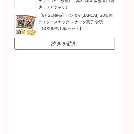
ラック（AL2枚組） - 高木 洋 & 坂部 剛（特
典：メガジャケ）
【9月2日発売】バンダイ(BANDAI) SD仮面
ライダースナック スナック菓子 食玩
【BOX販売/10個セット】
続きを読む