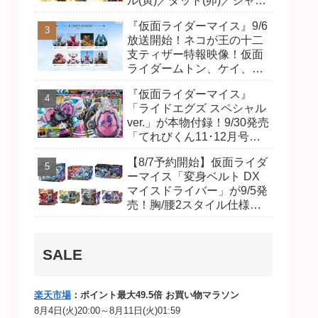
ル(寅)／ダット(卯)／ジャオ
(巳)、優菜の家庭教師・麻
『仮面ライダーマイス』9/6
尾達臣のキャストが発表！
放送開始！ネコが王の十二
トリガーのアキト金子隼也
支ティザー特報映像！仮面
さんも変身！
ライダームトン、ケイ、ヴ
ァンケンのビジュアルが公
『仮面ライダーマイス』
開！ライダーは子丑寅卯辰
「ライドエグズ スペシャル
巳午未申酉戌亥猫猫の14
ver.」が本物付録！9/30発売
人⁉
「てれびくん11･12月号」
予告が公開！本体は超豪華
【8/7予約開始】仮面ライダ
キラキララメ入り！変身ベ
ーマイス「変身ベルト DX
ルトにセットすれば特別な
マイスドライバー」が9/5発
音声が！
売！胸/腰2スタイル仕様！
リド/ハンマー、ダット/スラ
ッシュ、ジャオ/バイト、ケ
イ/ショットボーンバックル
SALE
も！
楽天市場
：ポイント最大49.5倍 お買い物マラソン
8月4日(火)20:00～8月11日(火)01:59