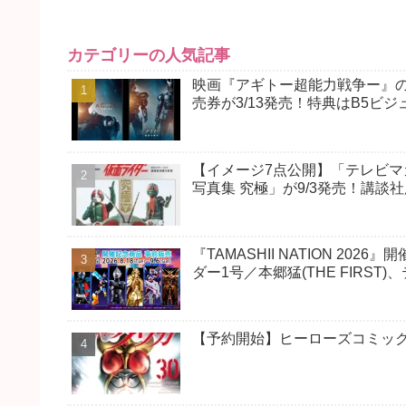
カテゴリーの人気記事
映画『アギトー超能力戦争ー』の
売券が3/13発売！特典はB5ビ
【イメージ7点公開】「テレビマガ
写真集 究極」が9/3発売！講
『TAMASHII NATION 202
ダー1号／本郷猛(THE FIRS
【予約開始】ヒーローズコミックス