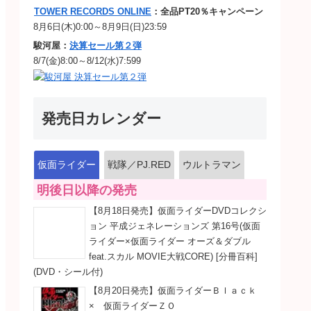
TOWER RECORDS ONLINE
：全品PT20％キャンペーン
8月6日(木)0:00～8月9日(日)23:59
駿河屋：
決算セール第２弾
8/7(金)8:00～8/12(水)7:599
発売日カレンダー
仮面ライダー
戦隊／PJ.RED
ウルトラマン
明後日以降の発売
【8月18日発売】仮面ライダーDVDコレクシ
ョン 平成ジェネレーションズ 第16号(仮面
ライダー×仮面ライダー オーズ＆ダブル
feat.スカル MOVIE大戦CORE) [分冊百科]
(DVD・シール付)
【8月20日発売】仮面ライダーＢｌａｃｋ
× 仮面ライダーＺＯ