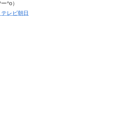
ー^o）
｜テレビ朝日