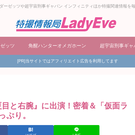
ダーゼッツや超宇宙刑事ギャバン インフィニティほか特撮関連情報を
ーゼッツ
角醒ハンターオメガホーン
超宇宙刑事ギャ
[PR]当サイトではアフィリエイト広告を利用してます
『夏目と右腕』に出演！密着＆「仮面ラ
っぷり。