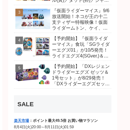
ル(寅)／ダット(卯)／ジャオ
(巳)、優菜の家庭教師・麻
『仮面ライダーマイス』9/6
尾達臣のキャストが発表！
放送開始！ネコが王の十二
トリガーのアキト金子隼也
支ティザー特報映像！仮面
さんも変身！
ライダームトン、ケイ、ヴ
ァンケンのビジュアルが公
【予約開始】『仮面ライダ
開！ライダーは子丑寅卯辰
ーマイス』食玩「SGライダ
巳午未申酉戌亥猫猫の14
ーエグズ01」が10/5発売！
人⁉
ライドエグズ4(SGver.)＆ジ
オウ、ゼロワンライドエグ
【予約開始】「DXレジェン
ズ、カイザ、ギャレン、デ
ドライダーエグズ ゼッツ＆
ィエンドシードエグズ！
1号セット」が8/29発売！
「DXライダーエグズセッ
ト」01・02で仮面ライダー
ムトン、ヴァンケンに変
身！マイスもフォームチェ
SALE
ンジ！
楽天市場
：ポイント最大49.5倍 お買い物マラソン
8月4日(火)20:00～8月11日(火)01:59