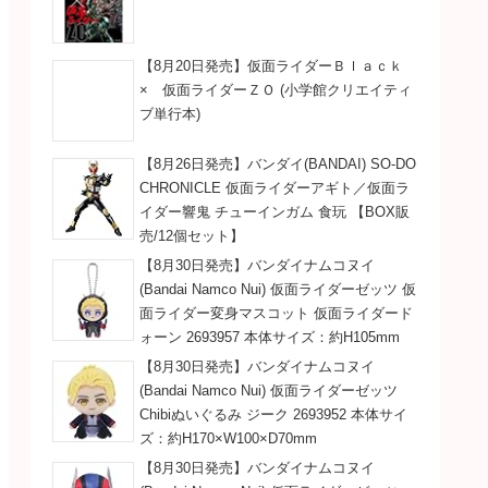
【8月20日発売】仮面ライダーＢｌａｃｋ
× 仮面ライダーＺＯ (小学館クリエイティ
ブ単行本)
【8月26日発売】バンダイ(BANDAI) SO-DO
CHRONICLE 仮面ライダーアギト／仮面ラ
イダー響鬼 チューインガム 食玩 【BOX販
売/12個セット】
【8月30日発売】バンダイナムコヌイ
(Bandai Namco Nui) 仮面ライダーゼッツ 仮
面ライダー変身マスコット 仮面ライダード
ォーン 2693957 本体サイズ：約H105mm
【8月30日発売】バンダイナムコヌイ
(Bandai Namco Nui) 仮面ライダーゼッツ
Chibiぬいぐるみ ジーク 2693952 本体サイ
ズ：約H170×W100×D70mm
【8月30日発売】バンダイナムコヌイ