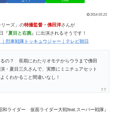
はてブ
LINE
2014.03.23
シリーズ」の
特撮監督・佛田洋
さんが
朝日『
夏目と右腕
』に出演されるそうです！
！｜烈車戦隊トッキュウジャー｜テレビ朝日
いるの？ 長期にわたりオモテからウラまで佛田
出演・夏目三久さんで、実際にミニチュアセット
がよくわかること間違いなし！
昭和ライダー 仮面ライダー大戦feat.スーパー戦隊』