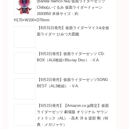
(Bandai Namco Nui) 仮面ライダーゼッツ
Chibiぬいぐるみ 仮面ライダードォーン
2693950 本体サイズ：約
H170×W100×D70mm
【8月31日発売】仮面ライダーマイス&全仮
面ライダー ひみつ大図鑑
【9月2日発売】仮面ライダーゼッツ CD-
BOX（AL6枚組+Blu-ray Disc） - V.A.
【9月2日発売】仮面ライダーゼッツSONG
BEST（AL3枚組） - V.A.
【9月2日発売】【Amazon.co.jp限定】仮面
ライダーゼッツ 劇場版 オリジナル サウン
ドトラック（AL） - 高木 洋 & 坂部 剛（特
典：メガジャケ）