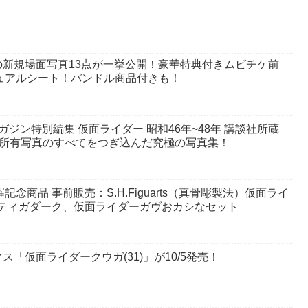
新規場面写真13点が一挙公開！豪華特典付きムビチケ前
ジュアルシート！バンドル商品付きも！
ジン特別編集 仮面ライダー 昭和46年~48年 講談社所蔵
談社所有写真のすべてをつぎ込んだ究極の写真集！
6』開催記念商品 事前販売：S.H.Figuarts（真骨彫製法）仮面ライ
T)、ティガダーク、仮面ライダーガヴおカシなセット
「仮面ライダークウガ(31)」が10/5発売！