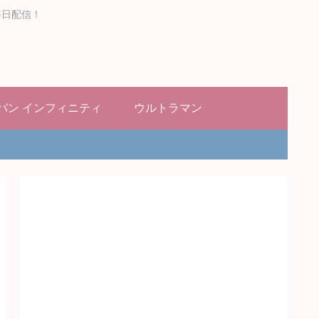
毎日配信！
バン インフィニティ
ウルトラマン