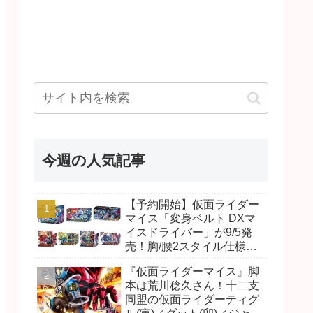
今週の人気記事
【予約開始】仮面ライダー
マイス「変身ベルト DXマ
イスドライバー」が9/5発
売！胸/腰2スタイル仕様！
リド/ハンマー、ダット/スラ
『仮面ライダーマイス』脚
ッシュ、ジャオ/バイト、ケ
本は荒川稔久さん！十二支
イ/ショットボーンバックル
同盟の仮面ライダーティグ
も！