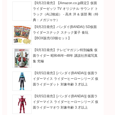
【9月2日発売】【Amazon.co.jp限定】仮面
ライダーゼッツ TV オリジナル サウンド ト
ラック（AL2枚組） - 高木 洋 & 坂部 剛（特
典：メガジャケ）
【9月2日発売】バンダイ(BANDAI) SD仮面
ライダースナック スナック菓子 食玩
【BOX販売/10個セット】
【9月3日発売】テレビマガジン特別編集 仮
面ライダー 昭和46年~48年 講談社所蔵写真
集 究極
【9月5日発売】[バンダイ(BANDAI)] 仮面ラ
イダーマイス ライダーヒーローシリーズ 仮
面ライダーダット 対象年齢 3 才以上
【9月5日発売】[バンダイ(BANDAI)] 仮面ラ
イダーマイス ライダーヒーローシリーズ 仮
面ライダーマオウ 対象年齢 3 才以上