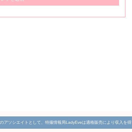
onのアソシエイトとして、特撮情報局LadyEveは適格販売により収入を