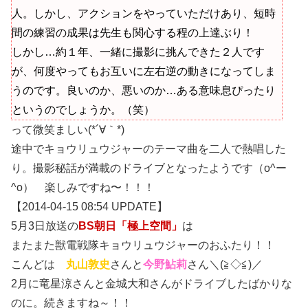
人。しかし、アクションをやっていただけあり、短時
間の練習の成果は先生も関心する程の上達ぶり！
しかし…約１年、一緒に撮影に挑んできた２人です
が、何度やってもお互いに左右逆の動きになってしま
うのです。良いのか、悪いのか…ある意味息ぴったり
というのでしょうか。（笑）
って微笑ましい(*´∀｀*)
途中でキョウリュウジャーのテーマ曲を二人で熱唱した
り。撮影秘話が満載のドライブとなったようです（o^ー
^o） 楽しみですね〜！！！
【2014-04-15 08:54 UPDATE】
5月3日放送の
BS朝日「極上空間」
は
またまた獣電戦隊キョウリュウジャーのおふたり！！
こんどは
丸山敦史
さんと
今野鮎莉
さん＼(≧◇≦)／
2月に竜星涼さんと金城大和さんがドライブしたばかりな
のに。続きますね～！！