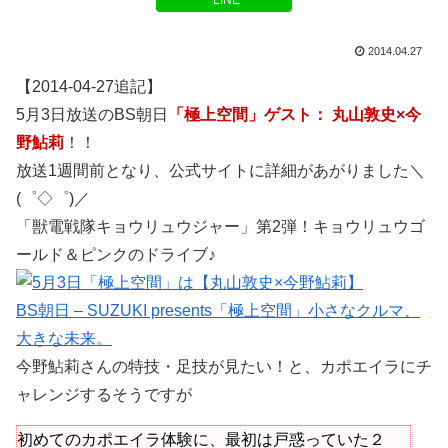
LINE
2014.04.27
【2014-04-27追記】
5月3日放送のBS朝日
「極上空間」ゲスト： 丸山敦史×今
野鮎莉
！！
放送1週間前となり、公式サイトに詳細があがりました＼
(゜◇゜)／
「獣電戦隊キョウリュウジャー」第2弾！キョウリュウゴ
ールド＆ピンクのドライブ♪
BS朝日 – SUZUKI presents「極上空間」小さなクルマ、
大きな未来。
今野鮎莉さんの特技・足技が見たい！と、カポエイラにチ
ャレンジするそうですが
初めてのカポエイラ体験に、最初は戸惑っていた２