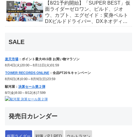
【8/21予約開始】「SUPER BEST」仮
か豪華特典付き！
面ライダーゼロワン、ビルド、ジオ
ウ、カブト、エグゼイド：変身ベルト
DXビルドドライバー、DXネオディケ
イドライバー、DXホッパーゼクターほ
か12点！
SALE
楽天市場
：ポイント最大49.5倍 お買い物マラソン
8月4日(火)20:00～8月11日(火)01:59
TOWER RECORDS ONLINE
：全品PT20％キャンペーン
8月6日(木)0:00～8月9日(日)23:59
駿河屋：
決算セール第２弾
8/7(金)8:00～8/12(水)7:599
発売日カレンダー
仮面ライダー
戦隊／PJ.RED
ウルトラマン