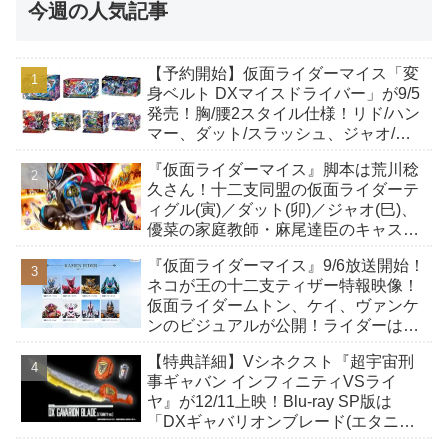
今週の人気記事
【予約開始】仮面ライダーマイス「変
身ベルト DXマイスドライバー」が9/5
発売！胸/腰2スタイル仕様！リド/ハン
マー、ダット/スラッシュ、ジャオ/バ
イト、ケイ/ショットボーンバックル
『仮面ライダーマイス』脚本は荒川稔
も！
久さん！十二支同盟の仮面ライダーテ
ィグル(寅)／ダット(卯)／ジャオ(巳)、
優菜の家庭教師・麻尾達臣のキャスト
が発表！トリガーのアキト金子隼也さ
『仮面ライダーマイス』9/6放送開始！
んも変身！
ネコが王の十二支ティザー特報映像！
仮面ライダームトン、ケイ、ヴァンケ
ンのビジュアルが公開！ライダーは子
丑寅卯辰巳午未申酉戌亥猫猫の14人⁉
【特典詳細】Vシネクスト『超宇宙刑
事ギャバン インフィニティVSライ
ヤ』が12/11上映！Blu-ray SP版は
「DXギャバリオンブレード(エタニテ
ィver.)」「ユカイダーエモルギー」ほ