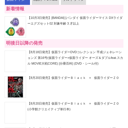
新着情報
【10月3日発売】[BANDAI] [バンダイ 仮面ライダーマイス DXライダ
ーエグズセット02 対象年齢 3 才以上
明後日以降の発売
【8月18日発売】仮面ライダーDVDコレクション 平成ジェネレーシ
ョンズ 第16号(仮面ライダー×仮面ライダー オーズ＆ダブルfeat.スカ
ル MOVIE大戦CORE) [分冊百科] (DVD・シール付)
【8月20日発売】仮面ライダーＢｌａｃｋ × 仮面ライダーＺＯ
【8月20日発売】仮面ライダーＢｌａｃｋ × 仮面ライダーＺＯ
(小学館クリエイティブ単行本)