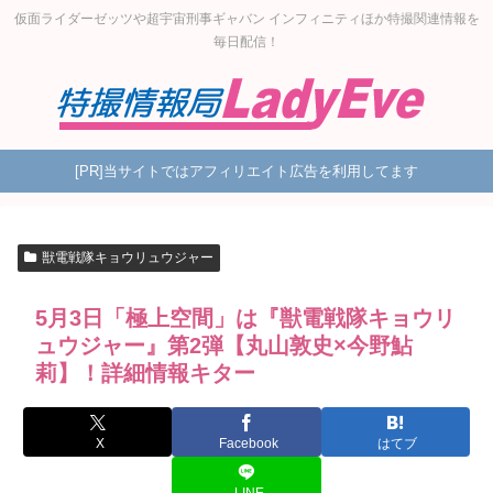
仮面ライダーゼッツや超宇宙刑事ギャバン インフィニティほか特撮関連情報を
毎日配信！
[PR]当サイトではアフィリエイト広告を利用してます
獣電戦隊キョウリュウジャー
5月3日「極上空間」は『獣電戦隊キョウリ
ュウジャー』第2弾【丸山敦史×今野鮎
莉】！詳細情報キター
X
Facebook
はてブ