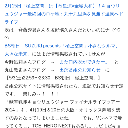
2月15日「極上空間」は【竜星涼×金城大和】！キョウリ
ュウジャー最終回のロケ地：九十九里浜を見渡す温泉へド
ライブ
次は 斉藤秀翼さん＆塩野瑛久さんだといいのにナ（^Ｏ
^）
BS朝日 – SUZUKI presents「極上空間」小さなクルマ、
大きな未来。
にはまだ情報掲載されていませんが
今野鮎莉さんブログ →
また口内炎ができたー。
と
丸山敦史さんブログ →
出演番組のお知らせ
に
【5/3(土)22:59〜23:30 BS朝日「極上空間」】
番組公式サイトに情報掲載されたら、追記でお知らせ予定
です。 楽しみ～！！！！
「獣電戦隊キョウリュウジャー ファイナルライブツアー
2014 」も、4月19日＆20日の大阪・オリックス劇場を残
すのみとなってしまいましたね。 でも、Vシネマで帰
ってくるし、TOEI HERO NEXTもあるし。まだまだキョ