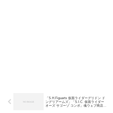
「S.H.Figuarts 仮面ライダーグリドン ド
ングリアームズ」「S.I.C. 仮面ライダー
オーズ サゴーゾ コンボ」魂ウェブ商店7
月発送【受注終了間近】4月27日23時ま