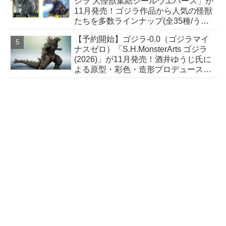
ジラ 大怪獣集結シールウエハース」が
11月発売！ゴジラ作品から人気の怪獣
たちを多数ラインナップ(全35種/うち
シクレ2種)！ ウルトラレアには箔押し
【予約開始】ゴジラ-0.0（ゴジラマイ
加工！
ナスゼロ）「S.H.MonsterArts ゴジラ
(2026)」が11月発売！酒井ゆうじ氏に
よる原型・彩色・造形プロデュースに
て立体化！