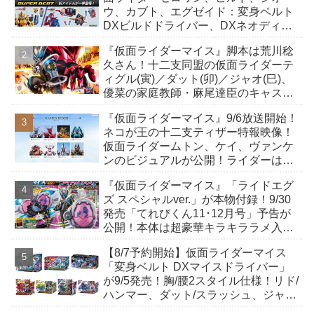
ウ、カブト、エグゼイド：変身ベルト
DXビルドドライバー、DXネオディケ
イドライバー、DXホッパーゼクターほ
『仮面ライダーマイス』脚本は荒川稔
か12点！
久さん！十二支同盟の仮面ライダーテ
ィグル(寅)／ダット(卯)／ジャオ(巳)、
優菜の家庭教師・麻尾達臣のキャスト
が発表！トリガーのアキト金子隼也さ
『仮面ライダーマイス』9/6放送開始！
んも変身！
ネコが王の十二支ティザー特報映像！
仮面ライダームトン、ケイ、ヴァンケ
ンのビジュアルが公開！ライダーは子
丑寅卯辰巳午未申酉戌亥猫猫の14人⁉
『仮面ライダーマイス』「ライドエグ
ズ スペシャルver.」が本物付録！9/30
発売「てれびくん11･12月号」予告が
公開！本体は超豪華キラキララメ入
り！変身ベルトにセットすれば特別な
【8/7予約開始】仮面ライダーマイス
音声が！
「変身ベルト DXマイスドライバー」
が9/5発売！胸/腰2スタイル仕様！リド/
ハンマー、ダット/スラッシュ、ジャ
オ/バイト、ケイ/ショットボーンバッ