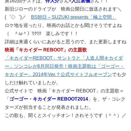
第162回ゲストは、
伴大介
さん×
入江甚儀
さん！！
新旧ジローのドライブが 映画公開日に放送されます＼
(゜◇゜)／
BS朝日 – SUZUKI presents「極上空間」
ロケ地を巡ったり、映画のお話とかも聞けそうですよね
（ ＾ω＾）ﾜｸﾜｸ 楽しみです！！
詳細は来週くらいにあがると思うので、また更新しますね
映画「キカイダー REBOOT」の主題歌
「キカイダーREBOOT」サントラと「人造人間キカイダ
ー」ソンコレが6月同日発売！映画主題歌は「ゴーゴー・
キカイダー」2014年Ver.？公式サイトフルオープン
でも少
しだけ触れていましたが。
公式サイトで 映画「キカイダー REBOOT」の主題歌＝
「
ゴーゴー・キカイダー REBOOT2014
」を、ザ・コレク
ターズが担当することが発表されました。
この歌も、聞くとスイッチオン！されそうです（＾＾）／