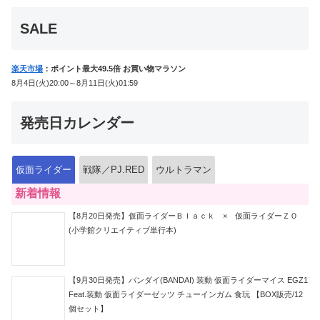
クルも！
SALE
楽天市場
：ポイント最大49.5倍 お買い物マラソン
8月4日(火)20:00～8月11日(火)01:59
発売日カレンダー
仮面ライダー
戦隊／PJ.RED
ウルトラマン
新着情報
【8月20日発売】仮面ライダーＢｌａｃｋ × 仮面ライダーＺＯ
(小学館クリエイティブ単行本)
【9月30日発売】バンダイ(BANDAI) 装動 仮面ライダーマイス EGZ1
Feat.装動 仮面ライダーゼッツ チューインガム 食玩 【BOX販売/12
個セット】