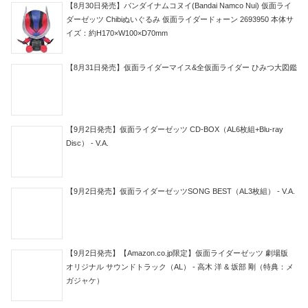
【8月30日発売】バンダイナムコヌイ(Bandai Namco Nui) 仮面ライ
ダーゼッツ Chibiぬいぐるみ 仮面ライダードォーン 2693950 本体サ
イズ：約H170×W100×D70mm
【8月31日発売】仮面ライダーマイス&全仮面ライダー ひみつ大図鑑
【9月2日発売】仮面ライダーゼッツ CD-BOX（AL6枚組+Blu-ray
Disc） - V.A.
【9月2日発売】仮面ライダーゼッツSONG BEST（AL3枚組） - V.A.
【9月2日発売】【Amazon.co.jp限定】仮面ライダーゼッツ 劇場版
オリジナル サウンドトラック（AL） - 高木 洋 & 坂部 剛（特典：メ
ガジャケ）