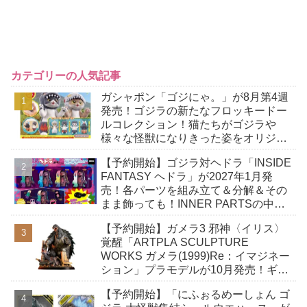
カテゴリーの人気記事
ガシャポン「ゴジにゃ。」が8月第4週
発売！ゴジラの新たなフロッキードー
ルコレクション！猫たちがゴジラや
様々な怪獣になりきった姿をオリジナ
ルデザインで立体化！
【予約開始】ゴジラ対ヘドラ「INSIDE
FANTASY ヘドラ」が2027年1月発
売！各パーツを組み立て＆分解＆その
まま飾っても！INNER PARTSの中に
収納できる「幼体」付き！
【予約開始】ガメラ3 邪神〈イリス〉
覚醒「ARTPLA SCULPTURE
WORKS ガメラ(1999)Re：イマジネー
ション」プラモデルが10月発売！ギャ
オスハイパーにとどめを刺そうとする
【予約開始】「にふぉるめーしょん ゴ
緊迫の瞬間！