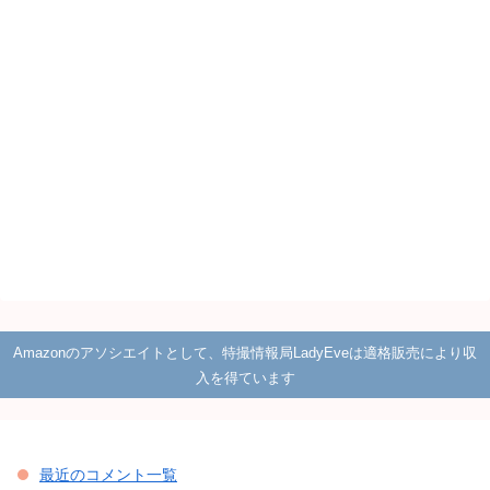
Amazonのアソシエイトとして、特撮情報局LadyEveは適格販売により収
入を得ています
最近のコメント一覧