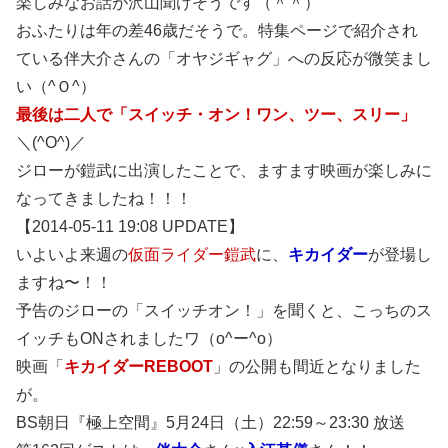
楽しみなお話が沢山聞けそうです（＾＾）
おふたりは年の差46歳だそうで。特集ページで紹介され
ている伴大介さんの「オヤジギャグ」への反応が微笑まし
い（^Ｏ^）
最後は二人で「スイッチ・オン！ワン、ツー、スリー」
＼(^O^)／
ジローが鎧武に出演したことで、ますます映画が楽しみに
なってきましたね！！！
【2014-05-11 19:08 UPDATE】
いよいよ来週の
仮面ライダー鎧武
に、
キカイダー
が登場し
ますね〜！！
予告のジローの「スイッチオン！」を聞くと、こっちのス
イッチもONされましたワ（o^ー^o）
映画「
キカイダーREBOOT
」の公開も間近となりました
が。
BS朝日『極上空間』5月24日（土）22:59～23:30 放送