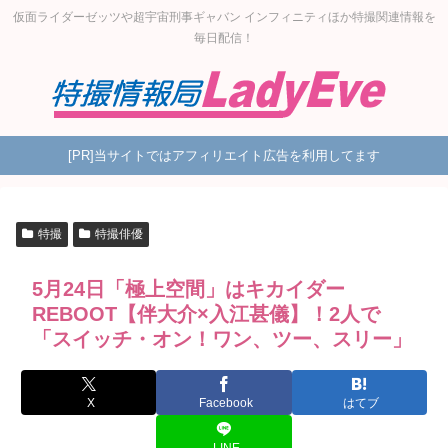
仮面ライダーゼッツや超宇宙刑事ギャバン インフィニティほか特撮関連情報を
毎日配信！
[PR]当サイトではアフィリエイト広告を利用してます
特撮
特撮俳優
5月24日「極上空間」はキカイダー
REBOOT【伴大介×入江甚儀】！2人で
「スイッチ・オン！ワン、ツー、スリー」
X
Facebook
はてブ