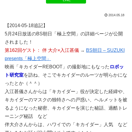
LINE
2014.05.18
【2014-05-18追記】
5月24日放送のBS朝日「極上空間」の詳細ページが公開
されました！
第162回ゲスト： 伴 大介×入江甚儀
→
BS朝日 – SUZUKI
presents「極上空間」
映画「キカイダーREBOOT」の撮影地にもなった
ロボッ
ト研究室
を訪ね、そこでキカイダーのルーツが明らかにな
ったとか（＾＾）
入江甚儀さんからは「キカイダー」役が決定した経緯や、
キカイダーのマスクの独特さへの戸惑い、ヘルメットを被
るようになった秘密、キカイダーを演じた秘話、過酷トレ
ーニング秘話 など
伴大介さんからは、ハワイでの「キカイダー」人気 など