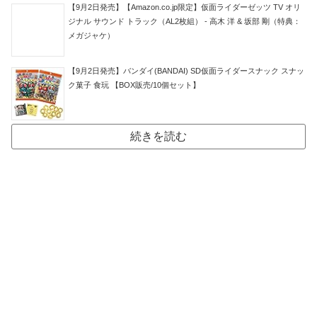
【9月2日発売】【Amazon.co.jp限定】仮面ライダーゼッツ TV オリ
ジナル サウンド トラック（AL2枚組） - 高木 洋 & 坂部 剛（特典：
メガジャケ）
【9月2日発売】バンダイ(BANDAI) SD仮面ライダースナック スナッ
ク菓子 食玩 【BOX販売/10個セット】
続きを読む