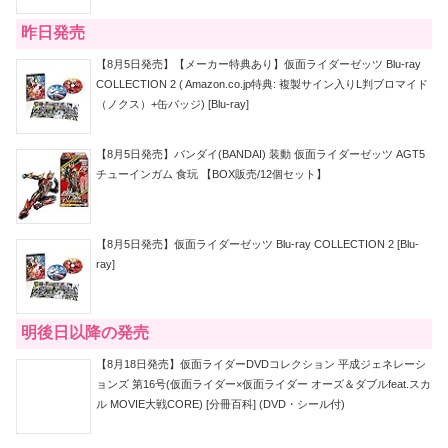
昨日発売
【8月5日発売】【メーカー特典あり】仮面ライダーゼッツ Blu-ray
COLLECTION 2 ( Amazon.co.jp特典: 複製サイン入りL判ブロマイド
（ノクス）+缶バッジ) [Blu-ray]
【8月5日発売】バンダイ(BANDAI) 装動 仮面ライダーゼッツ AGT5
チューインガム 食玩 【BOX販売/12個セット】
【8月5日発売】仮面ライダーゼッツ Blu-ray COLLECTION 2 [Blu-
ray]
明後日以降の発売
【8月18日発売】仮面ライダーDVDコレクション 平成ジェネレーシ
ョンズ 第16号(仮面ライダー×仮面ライダー オーズ＆ダブルfeat.スカ
ル MOVIE大戦CORE) [分冊百科] (DVD・シール付)