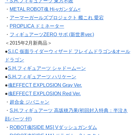
・
S.H.フィギュアーツ 東方不敗
・
METAL ROBOT魂 Hi-νガンダム<
・
アーマーガールズプロジェクト 艦これ 愛宕
・
PROPLICA ドミネーター
・
フィギュアーツZERO サボ (新世界ver.)
＜2015年2月新商品＞
●
S.I.C 仮面ライダーウィザード フレイムドラゴン&オール
ドラゴン
●
S.H.フィギュアーツ シャドームーン
●
S.H.フィギュアーツ ハリケーン
●
魂EFFECT EXPLOSION Gray Ver.
●
魂EFFECT EXPLOSION Red Ver.
・
超合金 ジバニャン
・
S.H.フィギュアーツ 高坂穂乃果(初回封入特典：半泣き
顔パーツ 付)
・
ROBOT魂[SIDE MS] Vダッシュガンダム