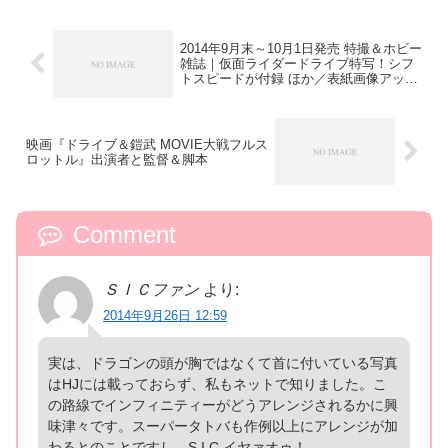
2014年9月末～10月1日発売 特撮＆ホビー
雑誌｜仮面ライダードライブ特写！シフ
トスピードが付録 ほか／表紙画像アッ
プ！
映画『ドライブ＆鎧武 MOVIE大戦フルス
ロットル』出演者と監督＆脚本
Comment
ＳＩＣファン
より:
2014年9月26日 12:59
実は、ドラゴンの頭が胸ではなくて首に付いている写真
はHJには載っておらず、私もネットで知りました。こ
の路線でインフィニティーがどうアレンジされるかに興
味津々です。スーパータトバも作例以上にアレンジが加
わるとのことですし。S.I.C.イヤァオゥ！