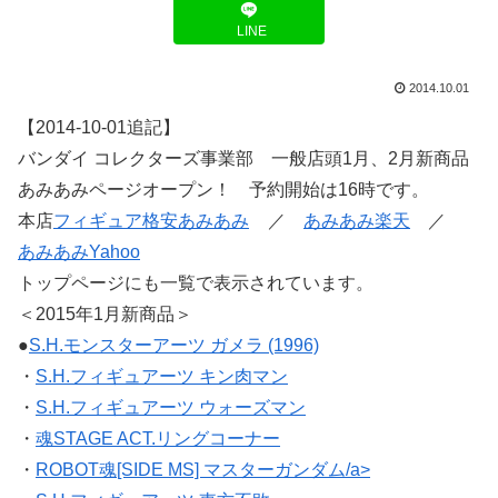
LINE
2014.10.01
【2014-10-01追記】
バンダイ コレクターズ事業部 一般店頭1月、2月新商品
あみあみページオープン！ 予約開始は16時です。
本店
フィギュア格安あみあみ
／
あみあみ楽天
／
あみあみYahoo
トップページにも一覧で表示されています。
＜2015年1月新商品＞
●
S.H.モンスターアーツ ガメラ (1996)
・
S.H.フィギュアーツ キン肉マン
・
S.H.フィギュアーツ ウォーズマン
・
魂STAGE ACT.リングコーナー
・
ROBOT魂[SIDE MS] マスターガンダム/a>