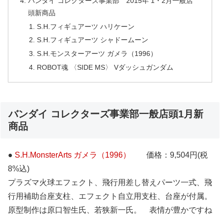
バンダイ コレクターズ事業部 2015年 1・2月一般店
頭新商品
S.H.フィギュアーツ ハリケーン
S.H.フィギュアーツ シャドームーン
S.H.モンスターアーツ ガメラ（1996）
ROBOT魂 〈SIDE MS〉 Vダッシュガンダム
バンダイ コレクターズ事業部一般店頭1月新
商品
●
S.H.MonsterArts ガメラ（1996）
価格：9,504円(税
8%込)
プラズマ火球エフェクト、飛行用差し替えパーツ一式、飛
行用補助台座支柱、エフェクト自立用支柱、台座が付属。
原型制作は原口智生氏、若狭新一氏。 表情が豊かですね