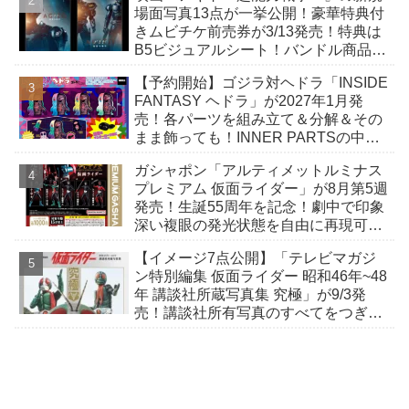
場面写真13点が一挙公開！豪華特典付
きムビチケ前売券が3/13発売！特典は
B5ビジュアルシート！バンドル商品付
きも！
【予約開始】ゴジラ対ヘドラ「INSIDE
FANTASY ヘドラ」が2027年1月発
売！各パーツを組み立て＆分解＆その
まま飾っても！INNER PARTSの中に
収納できる「幼体」付き！
ガシャポン「アルティメットルミナス
プレミアム 仮面ライダー」が8月第5週
発売！生誕55周年を記念！劇中で印象
深い複眼の発光状態を自由に再現可
能！
【イメージ7点公開】「テレビマガジ
ン特別編集 仮面ライダー 昭和46年~48
年 講談社所蔵写真集 究極」が9/3発
売！講談社所有写真のすべてをつぎ込
んだ究極の写真集！