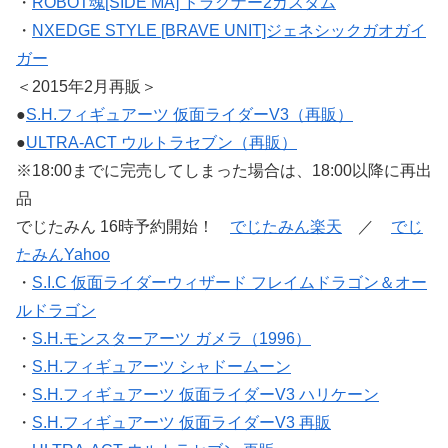
・
ROBOT魂[SIDE MA] ドラグナー2カスタム
・
NXEDGE STYLE [BRAVE UNIT]ジェネシックガオガイ
ガー
＜2015年2月再販＞
●
S.H.フィギュアーツ 仮面ライダーV3（再販）
●
ULTRA-ACT ウルトラセブン（再販）
※18:00までに完売してしまった場合は、18:00以降に再出
品
でじたみん 16時予約開始！
でじたみん楽天
／
でじ
たみんYahoo
・
S.I.C 仮面ライダーウィザード フレイムドラゴン＆オー
ルドラゴン
・
S.H.モンスターアーツ ガメラ（1996）
・
S.H.フィギュアーツ シャドームーン
・
S.H.フィギュアーツ 仮面ライダーV3 ハリケーン
・
S.H.フィギュアーツ 仮面ライダーV3 再販