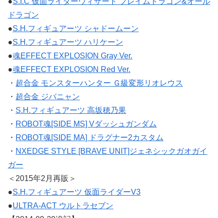
●
S.I.C 仮面ライダーウィザード フレイムドラゴン&オール
ドラゴン
●
S.H.フィギュアーツ シャドームーン
●
S.H.フィギュアーツ ハリケーン
●
魂EFFECT EXPLOSION Gray Ver.
●
魂EFFECT EXPLOSION Red Ver.
・
超合金 モンスターハンター Ｇ級変形リオレウス
・
超合金 ジバニャン
・
S.H.フィギュアーツ 高坂穂乃果
・
ROBOT魂[SIDE MS] Vダッシュガンダム
・
ROBOT魂[SIDE MA] ドラグナー2カスタム
・
NXEDGE STYLE [BRAVE UNIT]ジェネシックガオガイ
ガー
＜2015年2月再販＞
●
S.H.フィギュアーツ 仮面ライダーV3
●
ULTRA-ACT ウルトラセブン