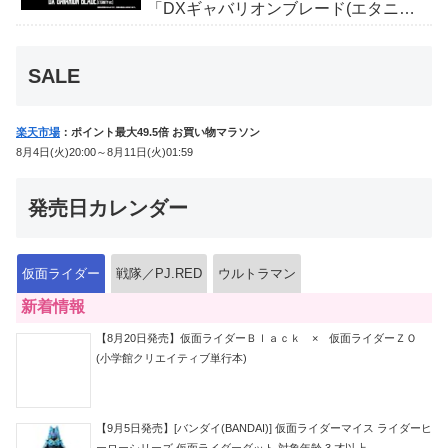
「DXギャバリオンブレード(エタニテ
ィver.)」「ユカイダーエモルギー」ほ
か豪華特典付き！
SALE
楽天市場
：ポイント最大49.5倍 お買い物マラソン
8月4日(火)20:00～8月11日(火)01:59
発売日カレンダー
仮面ライダー
戦隊／PJ.RED
ウルトラマン
新着情報
【8月20日発売】仮面ライダーＢｌａｃｋ × 仮面ライダーＺＯ
(小学館クリエイティブ単行本)
【9月5日発売】[バンダイ(BANDAI)] 仮面ライダーマイス ライダーヒ