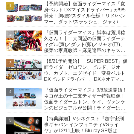
【予約開始】仮面ライダーマイス「変
身ベルト DXマイスドライバー」が9/5
発売！胸/腰2スタイル仕様！リド/ハン
マー、ダット/スラッシュ、ジャオ/バ
イト、ケイ/ショットボーンバックル
『仮面ライダーマイス』脚本は荒川稔
も！
久さん！十二支同盟の仮面ライダーテ
ィグル(寅)／ダット(卯)／ジャオ(巳)、
優菜の家庭教師・麻尾達臣のキャスト
が発表！トリガーのアキト金子隼也さ
【8/21予約開始】「SUPER BEST」仮
んも変身！
面ライダーゼロワン、ビルド、ジオ
ウ、カブト、エグゼイド：変身ベルト
DXビルドドライバー、DXネオディケ
イドライバー、DXホッパーゼクターほ
『仮面ライダーマイス』9/6放送開始！
か12点！
ネコが王の十二支ティザー特報映像！
仮面ライダームトン、ケイ、ヴァンケ
ンのビジュアルが公開！ライダーは子
丑寅卯辰巳午未申酉戌亥猫猫の14人⁉
【特典詳細】Vシネクスト『超宇宙刑
事ギャバン インフィニティVSライ
ヤ』が12/11上映！Blu-ray SP版は