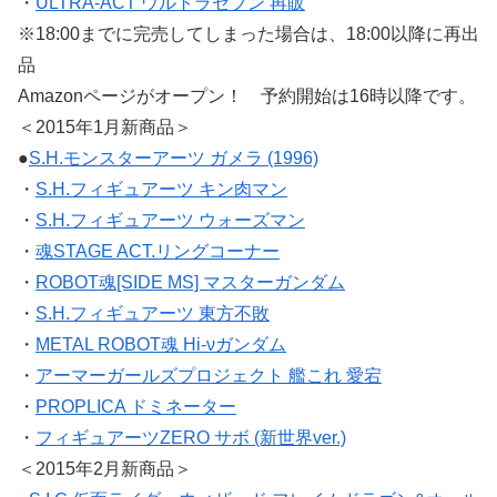
・
ULTRA-ACT ウルトラセブン 再販
※18:00までに完売してしまった場合は、18:00以降に再出
品
Amazonページがオープン！ 予約開始は16時以降です。
＜2015年1月新商品＞
●
S.H.モンスターアーツ ガメラ (1996)
・
S.H.フィギュアーツ キン肉マン
・
S.H.フィギュアーツ ウォーズマン
・
魂STAGE ACT.リングコーナー
・
ROBOT魂[SIDE MS] マスターガンダム
・
S.H.フィギュアーツ 東方不敗
・
METAL ROBOT魂 Hi-νガンダム
・
アーマーガールズプロジェクト 艦これ 愛宕
・
PROPLICA ドミネーター
・
フィギュアーツZERO サボ (新世界ver.)
＜2015年2月新商品＞