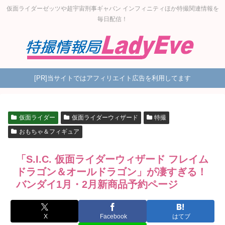
仮面ライダーゼッツや超宇宙刑事ギャバン インフィニティほか特撮関連情報を
毎日配信！
[PR]当サイトではアフィリエイト広告を利用してます
仮面ライダー
仮面ライダーウィザード
特撮
おもちゃ＆フィギュア
「S.I.C. 仮面ライダーウィザード フレイム
ドラゴン＆オールドラゴン」が凄すぎる！
バンダイ1月・2月新商品予約ページ
X
Facebook
はてブ