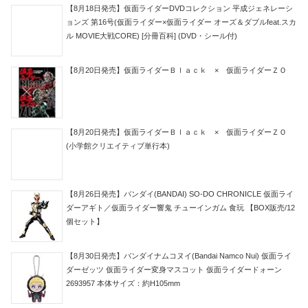
【8月18日発売】仮面ライダーDVDコレクション 平成ジェネレーシ
ョンズ 第16号(仮面ライダー×仮面ライダー オーズ＆ダブルfeat.スカ
ル MOVIE大戦CORE) [分冊百科] (DVD・シール付)
【8月20日発売】仮面ライダーＢｌａｃｋ × 仮面ライダーＺＯ
【8月20日発売】仮面ライダーＢｌａｃｋ × 仮面ライダーＺＯ
(小学館クリエイティブ単行本)
【8月26日発売】バンダイ(BANDAI) SO-DO CHRONICLE 仮面ライ
ダーアギト／仮面ライダー響鬼 チューインガム 食玩 【BOX販売/12
個セット】
【8月30日発売】バンダイナムコヌイ(Bandai Namco Nui) 仮面ライ
ダーゼッツ 仮面ライダー変身マスコット 仮面ライダードォーン
2693957 本体サイズ：約H105mm