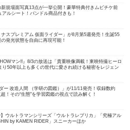
新規場面写真13点が一挙公開！豪華特典付きムビチケ前
ジュアルシート！バンドル商品付きも！
ナスプレミアム 仮面ライダー」が8月第5週発売！生誕55
眼の発光状態を自由に再現可能！
OWマン!!』8/3の放送は「貴重映像満載！東映特撮ヒーロ
まり50年以上も多くの世代に愛され続ける秘密をレジェン
ー 改造人間 （学研の図鑑）」が11/11発売！収録数約
0点超！その“生態”を学習図鑑の視点で読み解く！
3まで】ウルトラマンシリーズ「ウルトラレプリカ」「究極アル
N by KAMEN RIDER」スニーカーほか