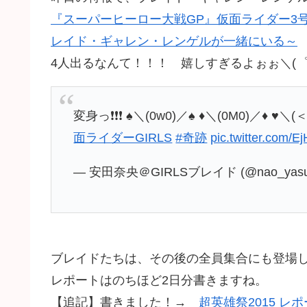
『スーパーヒーロー大戦GP』仮面ライダー3
レイド・ギャレン・レンゲルが一緒にいる～
4人出るなんて！！！ 嬉しすぎるよぉぉ＼(゜
変身っ❗️❗️❗️ ♠＼(0w0)／♠ ♦＼(0M0)／♦ ♥＼(
面ライダーGIRLS
#奇跡
pic.twitter.com/E
— 安田奈央＠GIRLSブレイド (@nao_yasu
ブレイドたちは、その後の全員集合にも登場
レポートはのちほど2日分書きますね。
【追記】書きました！→
超英雄祭2015 レ