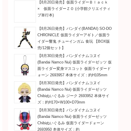
【8月20日発売】仮面ライダーＢｌａｃｋ
× 仮面ライダーＺＯ (小学館クリエイティ
ブ単行本)
【8月26日発売】バンダイ(BANDAI) SO-DO
CHRONICLE 仮面ライダーアギト／仮面ラ
イダー響鬼 チューインガム 食玩 【BOX販
売/12個セット】
【8月30日発売】バンダイナムコヌイ
(Bandai Namco Nui) 仮面ライダーゼッツ 仮
面ライダー変身マスコット 仮面ライダード
ォーン 2693957 本体サイズ：約H105mm
【8月30日発売】バンダイナムコヌイ
(Bandai Namco Nui) 仮面ライダーゼッツ
Chibiぬいぐるみ ジーク 2693952 本体サイ
ズ：約H170×W100×D70mm
【8月30日発売】バンダイナムコヌイ
(Bandai Namco Nui) 仮面ライダーゼッツ
Chibiぬいぐるみ 仮面ライダードォーン
2693950 本体サイズ：約