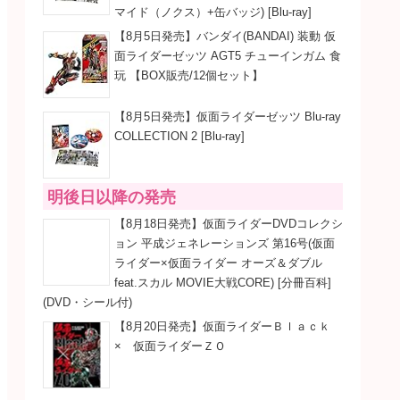
マイド（ノクス）+缶バッジ) [Blu-ray]
【8月5日発売】バンダイ(BANDAI) 装動 仮
面ライダーゼッツ AGT5 チューインガム 食
玩 【BOX販売/12個セット】
【8月5日発売】仮面ライダーゼッツ Blu-ray
COLLECTION 2 [Blu-ray]
明後日以降の発売
【8月18日発売】仮面ライダーDVDコレクシ
ョン 平成ジェネレーションズ 第16号(仮面
ライダー×仮面ライダー オーズ＆ダブル
feat.スカル MOVIE大戦CORE) [分冊百科]
(DVD・シール付)
【8月20日発売】仮面ライダーＢｌａｃｋ
× 仮面ライダーＺＯ