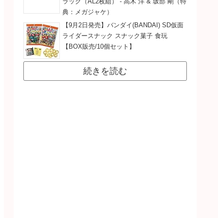
ラック（AL2枚組） - 高木 洋 & 坂部 剛（特
典：メガジャケ）
【9月2日発売】バンダイ(BANDAI) SD仮面
ライダースナック スナック菓子 食玩
【BOX販売/10個セット】
続きを読む