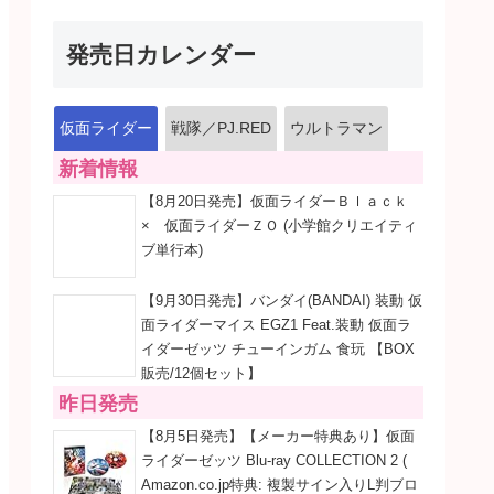
発売日カレンダー
仮面ライダー
戦隊／PJ.RED
ウルトラマン
新着情報
【8月20日発売】仮面ライダーＢｌａｃｋ
× 仮面ライダーＺＯ (小学館クリエイティ
ブ単行本)
【9月30日発売】バンダイ(BANDAI) 装動 仮
面ライダーマイス EGZ1 Feat.装動 仮面ラ
イダーゼッツ チューインガム 食玩 【BOX
販売/12個セット】
昨日発売
【8月5日発売】【メーカー特典あり】仮面
ライダーゼッツ Blu-ray COLLECTION 2 (
Amazon.co.jp特典: 複製サイン入りL判ブロ