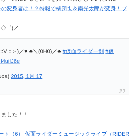
号の変身者は！？特報で橘朔也＆南光太郎が変身！ブ
◇゜)／
＜::V ::＞)／♥ ♣＼(0H0)／♣
#仮面ライダー剣
#仮
jH4uiIJ6e
da)
2015, 1月 17
しました！！
ポート（6） 仮面ライダーミュージックライブ（RIDER