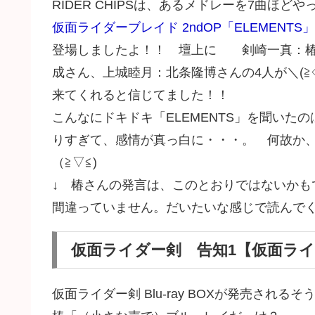
RIDER CHIPSは、あるメドレーを7曲ほど
仮面ライダーブレイド 2ndOP「ELEMENTS」
登場しましたよ！！ 壇上に 剣崎一真：椿
成さん、上城睦月：北条隆博さんの4人が＼(≧◇
来てくれると信じてました！！
こんなにドキドキ「ELEMENTS」を聞いた
りすぎて、感情が真っ白に・・・。 何故か、
（≧▽≦)
↓ 椿さんの発言は、このとおりではないかも
間違っていません。だいたいな感じで読んでくださ
仮面ライダー剣 告知1【仮面ライダー剣
仮面ライダー剣 Blu-ray BOXが発売される