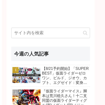
今週の人気記事
【8/21予約開始】「SUPER
BEST」仮面ライダーゼロ
ワン、ビルド、ジオウ、カ
ブト、エグゼイド：変身ベ
ルト DXビルドドライバ
『仮面ライダーマイス』脚
ー、DXネオディケイドライ
本は荒川稔久さん！十二支
バー、DXホッパーゼクター
同盟の仮面ライダーティグ
ほか12点！