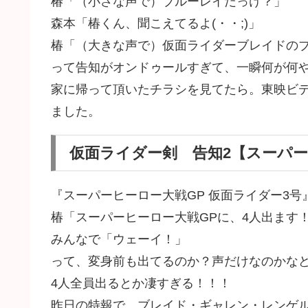
椿「（小さな声で）ブルーレイだっけ？」
森本「椿くん、聞こえてるよ(・・;)」
椿「（大きな声で）仮面ライダーブレイドの
って告知がオンドゥールすぎて、一瞬何が何
家に帰って頂いたチラシを見てたら。東映ビデ
ました。
仮面ライダー剣 告知2【スーパー
『スーパーヒーロー大戦GP 仮面ライダー3
椿「スーパーヒーロー大戦GPに、4人出ます
みんなで「ウェーイ！」
って、変身前も出てるのか？声だけなのかな
4人全員出るとか凄すぎる！！！
昨日の特報で、ブレイド・ギャレン・レンゲ