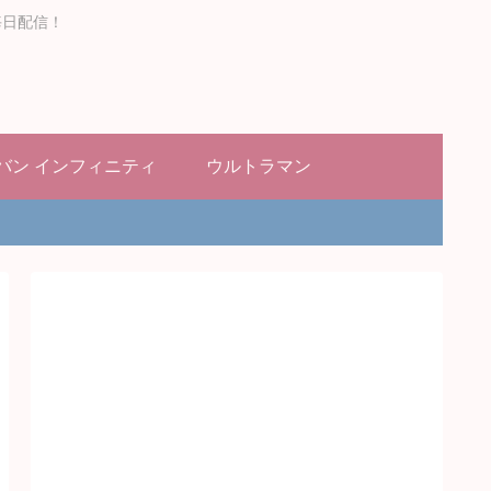
毎日配信！
バン インフィニティ
ウルトラマン