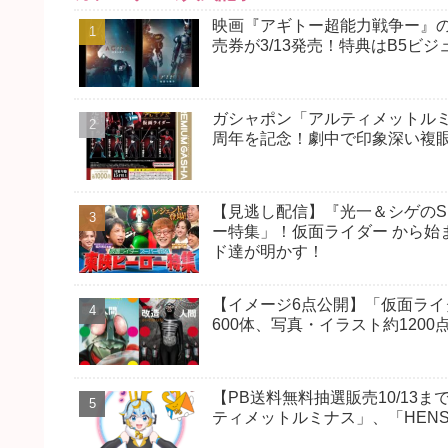
映画『アギトー超能力戦争ー』の
売券が3/13発売！特典はB5ビ
ガシャポン「アルティメットルミ
周年を記念！劇中で印象深い複
【見逃し配信】『光一＆シゲのSH
ー特集」！仮面ライダー から始
ド達が明かす！
【イメージ6点公開】「仮面ライダ
600体、写真・イラスト約120
【PB送料無料抽選販売10/1
ティメットルミナス」、「HENSHI