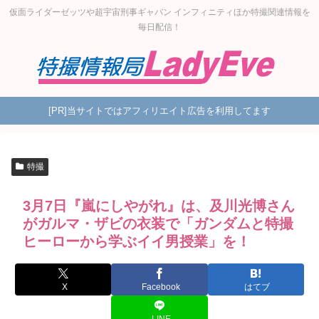
仮面ライダーゼッツや超宇宙刑事ギャバン インフィニティほか特撮関連情報を
毎日配信！
[PR]当サイトではアフィリエイト広告を利用してます
特撮
3月7日『嵐にしやがれ』は、及川光博さん
がガルマ・ザビの衣装で「ガンダムと特撮
ヒーローから学ぶイイ男授業」を！
X
Facebook
はてブ