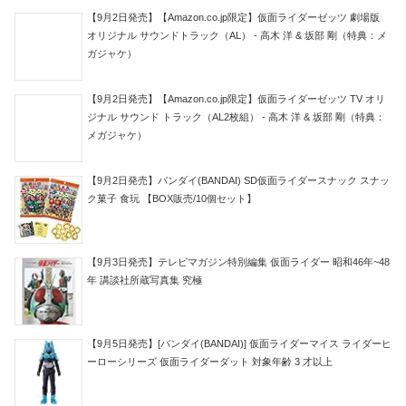
【9月2日発売】【Amazon.co.jp限定】仮面ライダーゼッツ 劇場版
オリジナル サウンドトラック（AL） - 高木 洋 & 坂部 剛（特典：メ
ガジャケ）
【9月2日発売】【Amazon.co.jp限定】仮面ライダーゼッツ TV オリ
ジナル サウンド トラック（AL2枚組） - 高木 洋 & 坂部 剛（特典：
メガジャケ）
【9月2日発売】バンダイ(BANDAI) SD仮面ライダースナック スナッ
ク菓子 食玩 【BOX販売/10個セット】
【9月3日発売】テレビマガジン特別編集 仮面ライダー 昭和46年~48
年 講談社所蔵写真集 究極
【9月5日発売】[バンダイ(BANDAI)] 仮面ライダーマイス ライダーヒ
ーローシリーズ 仮面ライダーダット 対象年齢 3 才以上