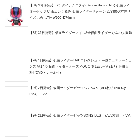
【8月30日発売】バンダイナムコヌイ(Bandai Namco Nui) 仮面ライ
ダーゼッツ Chibiぬいぐるみ 仮面ライダードォーン 2693950 本体サ
イズ：約H170×W100×D70mm
【8月31日発売】仮面ライダーマイス&全仮面ライダー ひみつ大図鑑
【9月1日発売】仮面ライダーDVDコレクション 平成ジェネレーショ
ンズ 第17号(仮面ライダーオーズ／OOO 第17話～第21話) [分冊百
科] (DVD・シール付)
【9月2日発売】仮面ライダーゼッツ CD-BOX（AL6枚組+Blu-ray
Disc） - V.A.
【9月2日発売】仮面ライダーゼッツSONG BEST（AL3枚組） - V.A.