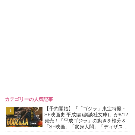
カテゴリーの人気記事
【予約開始】『「ゴジラ」東宝特撮・
SF映画史 平成編 (講談社文庫)」が8/12
発売！「平成ゴジラ」の動きを検分＆
「SF映画」「変身人間」「ディザスタ
ー路線」「ホラー映画」などを研究！