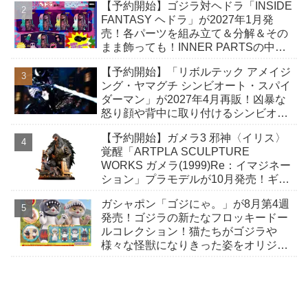
【予約開始】ゴジラ対ヘドラ「INSIDE
FANTASY ヘドラ」が2027年1月発
売！各パーツを組み立て＆分解＆その
まま飾っても！INNER PARTSの中に
収納できる「幼体」付き！
【予約開始】「リボルテック アメイジ
ング・ヤマグチ シンビオート・スパイ
ダーマン」が2027年4月再販！凶暴な
怒り顔や背中に取り付けるシンビオー
トエフェクトでスーツの危険性を表
【予約開始】ガメラ3 邪神〈イリス〉
現！
覚醒「ARTPLA SCULPTURE
WORKS ガメラ(1999)Re：イマジネー
ション」プラモデルが10月発売！ギャ
オスハイパーにとどめを刺そうとする
ガシャポン「ゴジにゃ。」が8月第4週
緊迫の瞬間！
発売！ゴジラの新たなフロッキードー
ルコレクション！猫たちがゴジラや
様々な怪獣になりきった姿をオリジナ
ルデザインで立体化！