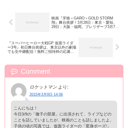
映画『牙狼＜GARO＞GOLD STORM
翔』舞台挨拶！3月28日：東京・愛知、
29日：大阪・福岡。プレリザーブ3月7日
～
『スーパーヒーロー大戦GP 仮面ライダ
ー3号』初日舞台挨拶は、東京以外の劇場
でも生中継配信！無料ご招待枠の応募受
付中
Comment
ロケットマン
より:
2015年3月9日 14:06
こんにちは！
今日3/9の「徹子の部屋」に出演されて、ライブなどの
ことを話していましたが、映画のことも話しましたよ。
子供の頃の写真では、仮面ライダーの「変身ポーズ!」