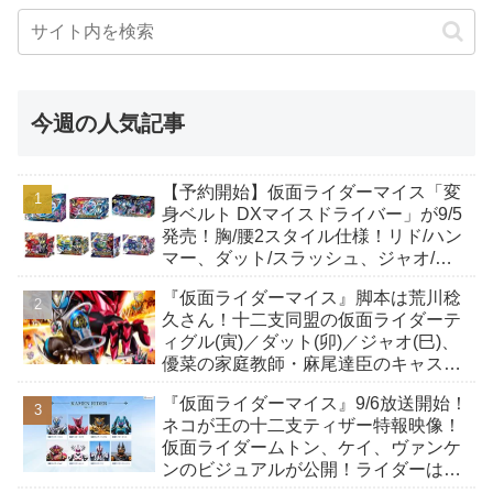
今週の人気記事
【予約開始】仮面ライダーマイス「変
身ベルト DXマイスドライバー」が9/5
発売！胸/腰2スタイル仕様！リド/ハン
マー、ダット/スラッシュ、ジャオ/バ
イト、ケイ/ショットボーンバックル
『仮面ライダーマイス』脚本は荒川稔
も！
久さん！十二支同盟の仮面ライダーテ
ィグル(寅)／ダット(卯)／ジャオ(巳)、
優菜の家庭教師・麻尾達臣のキャスト
が発表！トリガーのアキト金子隼也さ
『仮面ライダーマイス』9/6放送開始！
んも変身！
ネコが王の十二支ティザー特報映像！
仮面ライダームトン、ケイ、ヴァンケ
ンのビジュアルが公開！ライダーは子
丑寅卯辰巳午未申酉戌亥猫猫の14人⁉