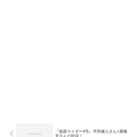
『仮面ライダー4号』半田健人さん×唐橋
充さんの対談！