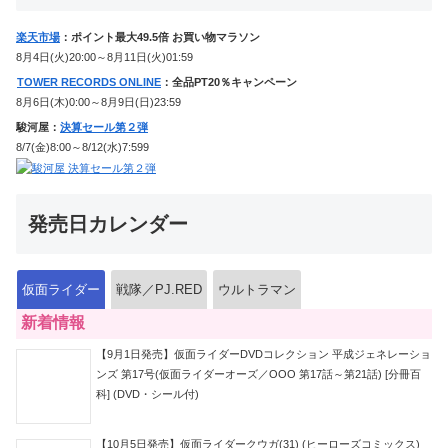
楽天市場
：ポイント最大49.5倍 お買い物マラソン
8月4日(火)20:00～8月11日(火)01:59
TOWER RECORDS ONLINE
：全品PT20％キャンペーン
8月6日(木)0:00～8月9日(日)23:59
駿河屋：
決算セール第２弾
8/7(金)8:00～8/12(水)7:599
発売日カレンダー
仮面ライダー
戦隊／PJ.RED
ウルトラマン
新着情報
【9月1日発売】仮面ライダーDVDコレクション 平成ジェネレーショ
ンズ 第17号(仮面ライダーオーズ／OOO 第17話～第21話) [分冊百
科] (DVD・シール付)
【10月5日発売】仮面ライダークウガ(31) (ヒーローズコミックス)