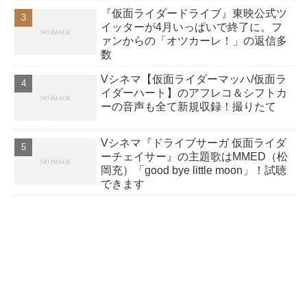
KEEP OUT・足跡デザインも徹底再
『仮面ライダードライブ』東映公式ツ
現！
イッターが4月いっぱいで終了に。フ
ァンからの「オツカーレ！」の返信多
数
Vシネマ【仮面ライダーマッハ/仮面ラ
イダーハート】のアフレコ＆シフトカ
ーの音声も全て新規収録！撮りたて
Vシネマ『ドライブサーガ 仮面ライダ
ーチェイサー』の主題歌はMMED（松
岡充）「good bye little moon」！試聴
できます