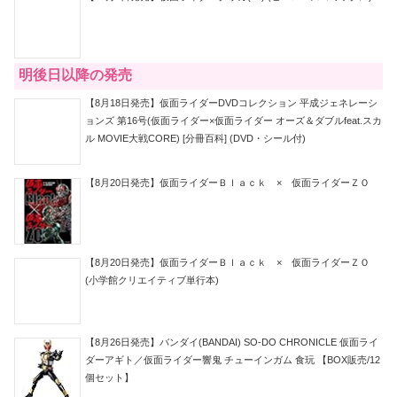
明後日以降の発売
【8月18日発売】仮面ライダーDVDコレクション 平成ジェネレーシ
ョンズ 第16号(仮面ライダー×仮面ライダー オーズ＆ダブルfeat.スカ
ル MOVIE大戦CORE) [分冊百科] (DVD・シール付)
【8月20日発売】仮面ライダーＢｌａｃｋ × 仮面ライダーＺＯ
【8月20日発売】仮面ライダーＢｌａｃｋ × 仮面ライダーＺＯ
(小学館クリエイティブ単行本)
【8月26日発売】バンダイ(BANDAI) SO-DO CHRONICLE 仮面ライ
ダーアギト／仮面ライダー響鬼 チューインガム 食玩 【BOX販売/12
個セット】