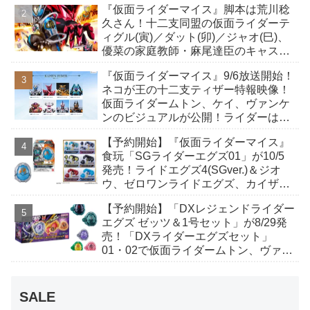
『仮面ライダーマイス』脚本は荒川稔
も！
久さん！十二支同盟の仮面ライダーテ
ィグル(寅)／ダット(卯)／ジャオ(巳)、
優菜の家庭教師・麻尾達臣のキャスト
が発表！トリガーのアキト金子隼也さ
『仮面ライダーマイス』9/6放送開始！
んも変身！
ネコが王の十二支ティザー特報映像！
仮面ライダームトン、ケイ、ヴァンケ
ンのビジュアルが公開！ライダーは子
丑寅卯辰巳午未申酉戌亥猫猫の14人⁉
【予約開始】『仮面ライダーマイス』
食玩「SGライダーエグズ01」が10/5
発売！ライドエグズ4(SGver.)＆ジオ
ウ、ゼロワンライドエグズ、カイザ、
ギャレン、ディエンドシードエグズ！
【予約開始】「DXレジェンドライダー
エグズ ゼッツ＆1号セット」が8/29発
売！「DXライダーエグズセット」
01・02で仮面ライダームトン、ヴァン
ケンに変身！マイスもフォームチェン
ジ！
SALE