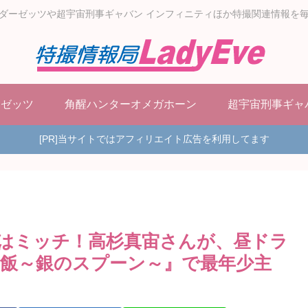
ダーゼッツや超宇宙刑事ギャバン インフィニティほか特撮関連情報を
ーゼッツ
角醒ハンターオメガホーン
超宇宙刑事ギャ
[PR]当サイトではアフィリエイト広告を利用してます
はミッチ！高杉真宙さんが、昼ドラ
飯～銀のスプーン～』で最年少主