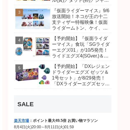
ル(寅)／ダット(卯)／ジャオ
(巳)、優菜の家庭教師・麻
『仮面ライダーマイス』9/6
尾達臣のキャストが発表！
放送開始！ネコが王の十二
トリガーのアキト金子隼也
支ティザー特報映像！仮面
さんも変身！
ライダームトン、ケイ、ヴ
ァンケンのビジュアルが公
【予約開始】『仮面ライダ
開！ライダーは子丑寅卯辰
ーマイス』食玩「SGライダ
巳午未申酉戌亥猫猫の14
ーエグズ01」が10/5発売！
人⁉
ライドエグズ4(SGver.)＆ジ
オウ、ゼロワンライドエグ
【予約開始】「DXレジェン
ズ、カイザ、ギャレン、デ
ドライダーエグズ ゼッツ＆
ィエンドシードエグズ！
1号セット」が8/29発売！
「DXライダーエグズセッ
ト」01・02で仮面ライダー
ムトン、ヴァンケンに変
身！マイスもフォームチェ
SALE
ンジ！
楽天市場
：ポイント最大49.5倍 お買い物マラソン
8月4日(火)20:00～8月11日(火)01:59