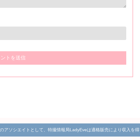
onのアソシエイトとして、特撮情報局LadyEveは適格販売により収入を