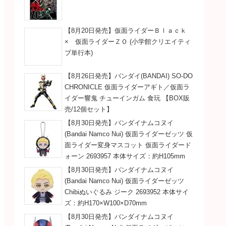
【8月20日発売】仮面ライダーＢｌａｃｋ
× 仮面ライダーＺＯ (小学館クリエイティ
ブ単行本)
【8月26日発売】バンダイ(BANDAI) SO-DO
CHRONICLE 仮面ライダーアギト／仮面ラ
イダー響鬼 チューインガム 食玩 【BOX販
売/12個セット】
【8月30日発売】バンダイナムコヌイ
(Bandai Namco Nui) 仮面ライダーゼッツ 仮
面ライダー変身マスコット 仮面ライダード
ォーン 2693957 本体サイズ：約H105mm
【8月30日発売】バンダイナムコヌイ
(Bandai Namco Nui) 仮面ライダーゼッツ
Chibiぬいぐるみ ジーク 2693952 本体サイ
ズ：約H170×W100×D70mm
【8月30日発売】バンダイナムコヌイ