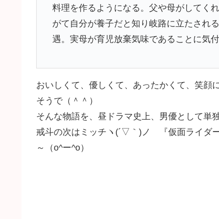
料理を作るようになる。父や母がしてく
がて自分が養子だと知り岐路に立たされる
遇。実母が育児放棄気味であることに気
おいしくて、優しくて、あったかくて、笑顔
そうで（＾＾）
そんな物語を、昼ドラマ史上、男優として単
戒斗の次はミッチヽ(´▽｀)ノ 『仮面ライ
～（o^ー^o）