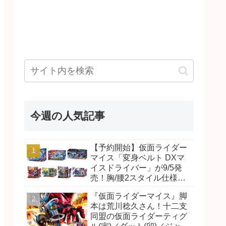
今週の人気記事
【予約開始】仮面ライダー
マイス「変身ベルト DXマ
イスドライバー」が9/5発
売！胸/腰2スタイル仕様！
リド/ハンマー、ダット/スラ
『仮面ライダーマイス』脚
ッシュ、ジャオ/バイト、ケ
本は荒川稔久さん！十二支
イ/ショットボーンバックル
同盟の仮面ライダーティグ
も！