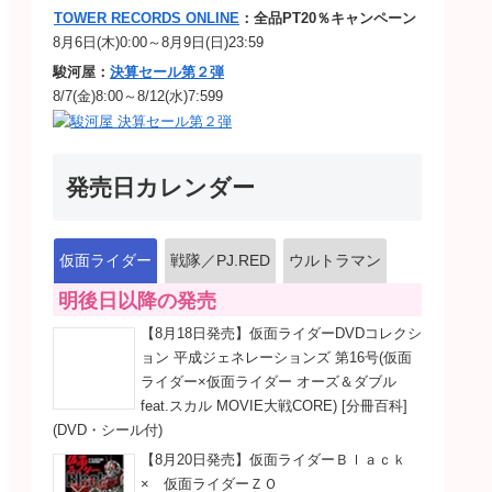
TOWER RECORDS ONLINE
：全品PT20％キャンペーン
8月6日(木)0:00～8月9日(日)23:59
駿河屋：
決算セール第２弾
8/7(金)8:00～8/12(水)7:599
発売日カレンダー
仮面ライダー
戦隊／PJ.RED
ウルトラマン
明後日以降の発売
【8月18日発売】仮面ライダーDVDコレクシ
ョン 平成ジェネレーションズ 第16号(仮面
ライダー×仮面ライダー オーズ＆ダブル
feat.スカル MOVIE大戦CORE) [分冊百科]
(DVD・シール付)
【8月20日発売】仮面ライダーＢｌａｃｋ
× 仮面ライダーＺＯ