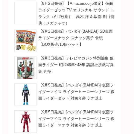
【9月2日発売】【Amazon.co.jp限定】仮面
ライダーゼッツ TV オリジナル サウンド ト
ラック（AL2枚組） - 高木 洋 & 坂部 剛（特
典：メガジャケ）
【9月2日発売】バンダイ(BANDAI) SD仮面
ライダースナック スナック菓子 食玩
【BOX販売/10個セット】
【9月3日発売】テレビマガジン特別編集 仮
面ライダー 昭和46年~48年 講談社所蔵写真
集 究極
【9月5日発売】[バンダイ(BANDAI)] 仮面ラ
イダーマイス ライダーヒーローシリーズ 仮
面ライダーダット 対象年齢 3 才以上
【9月5日発売】[バンダイ(BANDAI)] 仮面ラ
イダーマイス ライダーヒーローシリーズ 仮
面ライダーマオウ 対象年齢 3 才以上