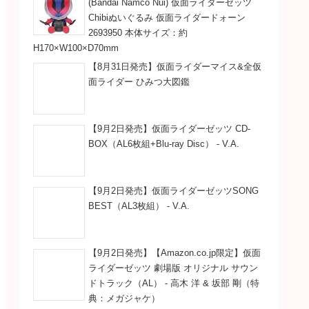
(Bandai Namco Nui) 仮面ライダーゼッツ
Chibiぬいぐるみ 仮面ライダードォーン
2693950 本体サイズ：約
H170×W100×D70mm
【8月31日発売】仮面ライダーマイス&全仮
面ライダー ひみつ大図鑑
【9月2日発売】仮面ライダーゼッツ CD-
BOX（AL6枚組+Blu-ray Disc） - V.A.
【9月2日発売】仮面ライダーゼッツSONG
BEST（AL3枚組） - V.A.
【9月2日発売】【Amazon.co.jp限定】仮面
ライダーゼッツ 劇場版 オリジナル サウン
ドトラック（AL） - 高木 洋 & 坂部 剛（特
典：メガジャケ）