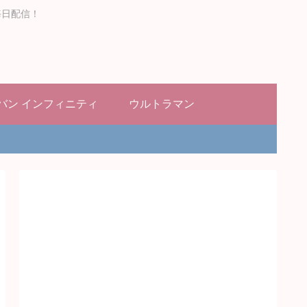
毎日配信！
バン インフィニティ
ウルトラマン