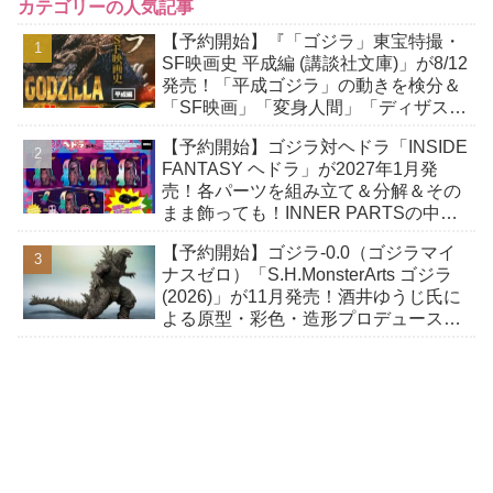
カテゴリーの人気記事
【予約開始】『「ゴジラ」東宝特撮・
SF映画史 平成編 (講談社文庫)」が8/12
発売！「平成ゴジラ」の動きを検分＆
「SF映画」「変身人間」「ディザスタ
ー路線」「ホラー映画」などを研究！
【予約開始】ゴジラ対ヘドラ「INSIDE
FANTASY ヘドラ」が2027年1月発
売！各パーツを組み立て＆分解＆その
まま飾っても！INNER PARTSの中に
収納できる「幼体」付き！
【予約開始】ゴジラ-0.0（ゴジラマイ
ナスゼロ）「S.H.MonsterArts ゴジラ
(2026)」が11月発売！酒井ゆうじ氏に
よる原型・彩色・造形プロデュースに
て立体化！