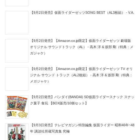
【9月2日発売】仮面ライダーゼッツSONG BEST（AL3枚組） - V.A.
【9月2日発売】【Amazon.co.jp限定】仮面ライダーゼッツ 劇場版
オリジナル サウンドトラック（AL） - 高木 洋 & 坂部 剛（特典：メ
ガジャケ）
【9月2日発売】【Amazon.co.jp限定】仮面ライダーゼッツ TV オリ
ジナル サウンド トラック（AL2枚組） - 高木 洋 & 坂部 剛（特典：
メガジャケ）
【9月2日発売】バンダイ(BANDAI) SD仮面ライダースナック スナッ
ク菓子 食玩 【BOX販売/10個セット】
【9月3日発売】テレビマガジン特別編集 仮面ライダー 昭和46年~48
年 講談社所蔵写真集 究極