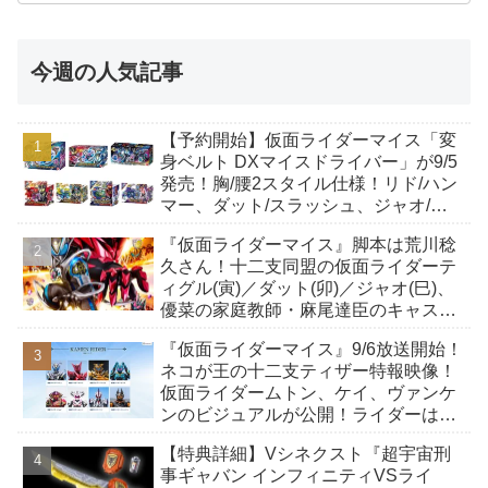
今週の人気記事
【予約開始】仮面ライダーマイス「変
身ベルト DXマイスドライバー」が9/5
発売！胸/腰2スタイル仕様！リド/ハン
マー、ダット/スラッシュ、ジャオ/バ
イト、ケイ/ショットボーンバックル
『仮面ライダーマイス』脚本は荒川稔
も！
久さん！十二支同盟の仮面ライダーテ
ィグル(寅)／ダット(卯)／ジャオ(巳)、
優菜の家庭教師・麻尾達臣のキャスト
が発表！トリガーのアキト金子隼也さ
『仮面ライダーマイス』9/6放送開始！
んも変身！
ネコが王の十二支ティザー特報映像！
仮面ライダームトン、ケイ、ヴァンケ
ンのビジュアルが公開！ライダーは子
丑寅卯辰巳午未申酉戌亥猫猫の14人⁉
【特典詳細】Vシネクスト『超宇宙刑
事ギャバン インフィニティVSライ