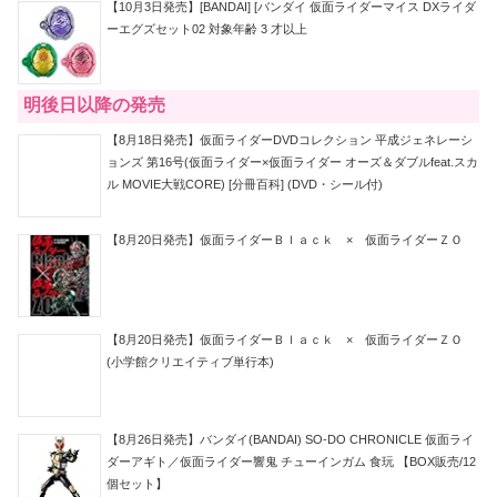
【10月3日発売】[BANDAI] [バンダイ 仮面ライダーマイス DXライダ
ーエグズセット02 対象年齢 3 才以上
明後日以降の発売
【8月18日発売】仮面ライダーDVDコレクション 平成ジェネレーシ
ョンズ 第16号(仮面ライダー×仮面ライダー オーズ＆ダブルfeat.スカ
ル MOVIE大戦CORE) [分冊百科] (DVD・シール付)
【8月20日発売】仮面ライダーＢｌａｃｋ × 仮面ライダーＺＯ
【8月20日発売】仮面ライダーＢｌａｃｋ × 仮面ライダーＺＯ
(小学館クリエイティブ単行本)
【8月26日発売】バンダイ(BANDAI) SO-DO CHRONICLE 仮面ライ
ダーアギト／仮面ライダー響鬼 チューインガム 食玩 【BOX販売/12
個セット】