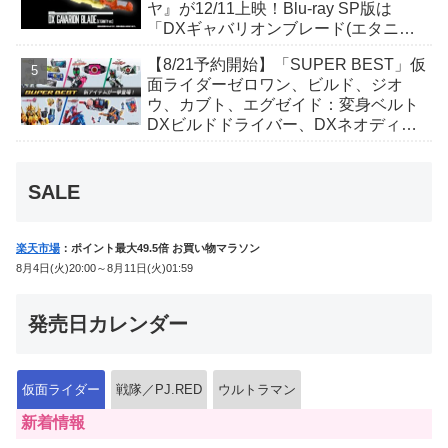
ヤ』が12/11上映！Blu-ray SP版は
「DXギャバリオンブレード(エタニテ
ィver.)」「ユカイダーエモルギー」ほ
【8/21予約開始】「SUPER BEST」仮
か豪華特典付き！
面ライダーゼロワン、ビルド、ジオ
ウ、カブト、エグゼイド：変身ベルト
DXビルドドライバー、DXネオディケ
イドライバー、DXホッパーゼクターほ
か12点！
SALE
楽天市場
：ポイント最大49.5倍 お買い物マラソン
8月4日(火)20:00～8月11日(火)01:59
発売日カレンダー
仮面ライダー
戦隊／PJ.RED
ウルトラマン
新着情報