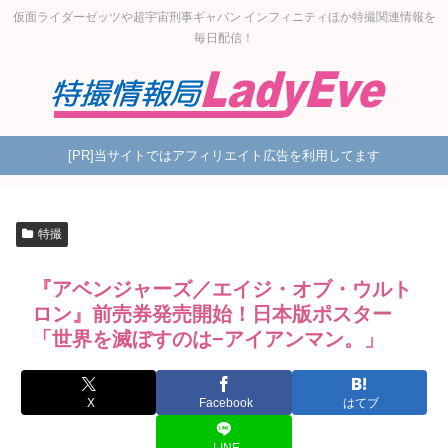
仮面ライダーゼッツや超宇宙刑事ギャバン インフィニティほか特撮関連情報を
毎日配信！
[PR]当サイトではアフィリエイト広告を利用してます
特撮
『アベンジャーズ／エイジ・オブ・ウルト
ロン』前売券発売開始！日本版ポスター
「世界を滅ぼすのは−アイアンマン。」
X
Facebook
はてブ