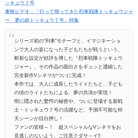
東映ビデオ：「行って帰ってきた烈車戦隊トッキュウジャ
ー 夢の超トッキュウ７号」特集
シリーズ初の”列車”モチーフと、イマジネーショ
ンで大人の姿になった子どもたちが戦うという、
斬新な設定が好評を博した『烈車戦隊トッキュウ
ジャー』。その作品の面白さをギュッと濃縮した
完全新作Vシネマがついに完成！
本作では、大人に成長したライトたちと、子ども
の頃のライトたちによる、夢の共演が実現！
明に隠された驚愕の秘密や、ついに登場する新戦
士・トッキュウ７号の活躍など、予測不可能な仰
天シーンが目白押し！
ファンの皆様～！ 超スペシャルなVシネマをお
見逃しのないよう、ご注意クダサ～イ!!