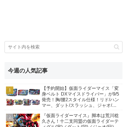
今週の人気記事
【予約開始】仮面ライダーマイス「変
身ベルト DXマイスドライバー」が9/5
発売！胸/腰2スタイル仕様！リド/ハン
マー、ダット/スラッシュ、ジャオ/バ
イト、ケイ/ショットボーンバックル
『仮面ライダーマイス』脚本は荒川稔
も！
久さん！十二支同盟の仮面ライダーテ
ィグル(寅)／ダット(卯)／ジャオ(巳)、