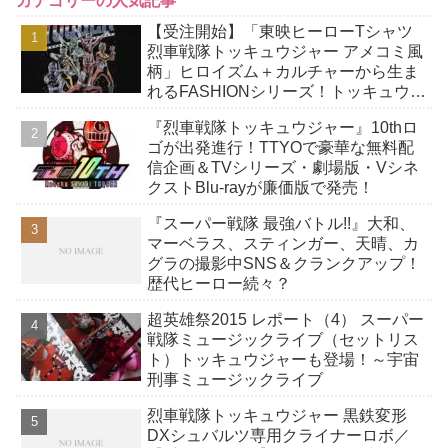
カテゴリーの人気記事
【受注開始】「東映ヒーローTシャツ
烈車戦隊トッキュウジャー アメコミ風
柄」ヒロイズム＋カルチャーから生ま
れるFASHIONシリーズ！トッキュウジ
ャー10周年記念アイテム！
『烈車戦隊トッキュウジャー』10thロ
ゴが出発進行！TTYOで豪華な無料配
信企画＆TVシリーズ・劇場版・Vシネ
クストBlu-rayが廉価版で発売！
『スーパー戦隊 最強バトル!!』大和、
マーベラス、スティンガー、天晴、カ
グラの撮影中SNS＆クランクアップ！
歴代ヒーロー続々？
超英雄祭2015 レポート（4） スーパー
戦隊ミュージックライブ（セットリス
ト）トッキュウジャーも登場！～宇宙
刑事ミュージックライブ
烈車戦隊トッキュウジャー 黒鉄変形
DXシュバルツ専用クライナーロボ／