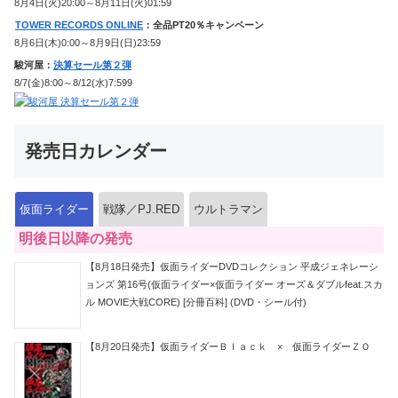
8月4日(火)20:00～8月11日(火)01:59
TOWER RECORDS ONLINE
：全品PT20％キャンペーン
8月6日(木)0:00～8月9日(日)23:59
駿河屋：
決算セール第２弾
8/7(金)8:00～8/12(水)7:599
発売日カレンダー
仮面ライダー
戦隊／PJ.RED
ウルトラマン
明後日以降の発売
【8月18日発売】仮面ライダーDVDコレクション 平成ジェネレーシ
ョンズ 第16号(仮面ライダー×仮面ライダー オーズ＆ダブルfeat.スカ
ル MOVIE大戦CORE) [分冊百科] (DVD・シール付)
【8月20日発売】仮面ライダーＢｌａｃｋ × 仮面ライダーＺＯ