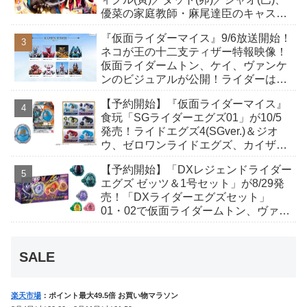
優菜の家庭教師・麻尾達臣のキャスト
が発表！トリガーのアキト金子隼也さ
『仮面ライダーマイス』9/6放送開始！
んも変身！
ネコが王の十二支ティザー特報映像！
仮面ライダームトン、ケイ、ヴァンケ
ンのビジュアルが公開！ライダーは子
丑寅卯辰巳午未申酉戌亥猫猫の14人⁉
【予約開始】『仮面ライダーマイス』
食玩「SGライダーエグズ01」が10/5
発売！ライドエグズ4(SGver.)＆ジオ
ウ、ゼロワンライドエグズ、カイザ、
ギャレン、ディエンドシードエグズ！
【予約開始】「DXレジェンドライダー
エグズ ゼッツ＆1号セット」が8/29発
売！「DXライダーエグズセット」
01・02で仮面ライダームトン、ヴァン
ケンに変身！マイスもフォームチェン
ジ！
SALE
楽天市場
：ポイント最大49.5倍 お買い物マラソン