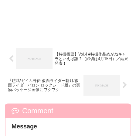
【特撮投票】Vol.4 #特撮作品めがねキャ
ラといえば誰？（締切は4月15日）／結果
発表！
『鎧武/ガイム外伝 仮面ライダー斬月/仮
面ライダーバロン ロックシード版』の実
物パッケージ画像にワクワク
Comment
Message