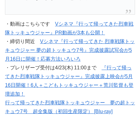
・動画はこちらです
Vシネマ『行って帰ってきた烈車戦
隊トッキュウジャー』PR動画が3本も公開！
・締切り間近
Vシネマ『行って帰ってきた 烈車戦隊トッ
キュウジャー 夢の超トッキュウ7号』完成披露試写会が5
月16日に開催！応募方法いろいろ
・プレリザーブ受付は4/23(木) 11:00まで
『行って帰っ
てきた烈車戦隊トッキュウジャー』完成披露上映会が5月
16日開催！6人＋こどもトッキュウジャー＋荒川監督も登
壇追加！
行って帰ってきた烈車戦隊トッキュウジャー 夢の超トッ
キュウ7号 超全集版（初回生産限定） [Blu-ray]