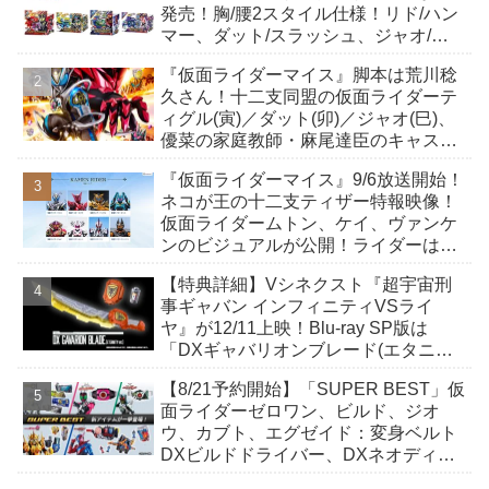
発売！胸/腰2スタイル仕様！リド/ハン
マー、ダット/スラッシュ、ジャオ/バ
イト、ケイ/ショットボーンバックル
『仮面ライダーマイス』脚本は荒川稔
も！
久さん！十二支同盟の仮面ライダーテ
ィグル(寅)／ダット(卯)／ジャオ(巳)、
優菜の家庭教師・麻尾達臣のキャスト
が発表！トリガーのアキト金子隼也さ
『仮面ライダーマイス』9/6放送開始！
んも変身！
ネコが王の十二支ティザー特報映像！
仮面ライダームトン、ケイ、ヴァンケ
ンのビジュアルが公開！ライダーは子
丑寅卯辰巳午未申酉戌亥猫猫の14人⁉
【特典詳細】Vシネクスト『超宇宙刑
事ギャバン インフィニティVSライ
ヤ』が12/11上映！Blu-ray SP版は
「DXギャバリオンブレード(エタニテ
ィver.)」「ユカイダーエモルギー」ほ
【8/21予約開始】「SUPER BEST」仮
か豪華特典付き！
面ライダーゼロワン、ビルド、ジオ
ウ、カブト、エグゼイド：変身ベルト
DXビルドドライバー、DXネオディケ
イドライバー、DXホッパーゼクターほ