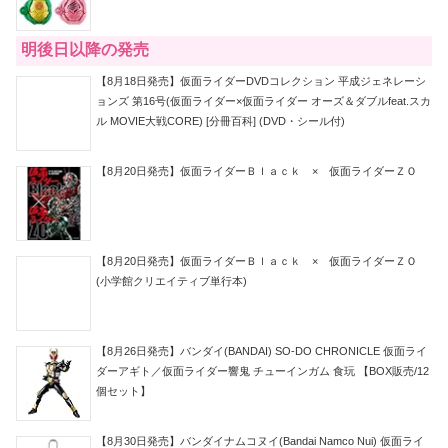
明後日以降の発売
【8月18日発売】仮面ライダーDVDコレクション 平成ジェネレーシ
ョンズ 第16号(仮面ライダー×仮面ライダー オーズ＆ダブルfeat.スカ
ル MOVIE大戦CORE) [分冊百科] (DVD・シール付)
【8月20日発売】仮面ライダーＢｌａｃｋ × 仮面ライダーＺＯ
【8月20日発売】仮面ライダーＢｌａｃｋ × 仮面ライダーＺＯ
(小学館クリエイティブ単行本)
【8月26日発売】バンダイ(BANDAI) SO-DO CHRONICLE 仮面ライ
ダーアギト／仮面ライダー響鬼 チューインガム 食玩 【BOX販売/12
個セット】
【8月30日発売】バンダイナムコヌイ(Bandai Namco Nui) 仮面ライ