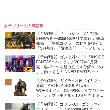
カテゴリーの人気記事
【予約開始】『「ゴジラ」東宝特撮・
SF映画史 平成編 (講談社文庫)」が8/12
発売！「平成ゴジラ」の動きを検分＆
「SF映画」「変身人間」「ディザスタ
ー路線」「ホラー映画」などを研究！
【予約開始】ゴジラ対ヘドラ「INSIDE
FANTASY ヘドラ」が2027年1月発
売！各パーツを組み立て＆分解＆その
まま飾っても！INNER PARTSの中に
収納できる「幼体」付き！
【予約開始】ガメラ3 邪神〈イリス〉
覚醒「ARTPLA SCULPTURE
WORKS ガメラ(1999)Re：イマジネー
ション」プラモデルが10月発売！ギャ
オスハイパーにとどめを刺そうとする
【予約開始】ゴジラ-0.0（ゴジラマイ
緊迫の瞬間！
ナスゼロ）「S.H.MonsterArts ゴジラ