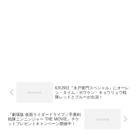
6月29日『水戸黄門スペシャル』にオーレ
ン・タイム・ボウケン・キョウリュウ戦
隊レッドとブルーが出演！
『劇場版 仮面ライダードライブ／手裏剣
戦隊ニンニンジャー THE MOVIE』チケ
ットプレゼントキャンペーン開催中！