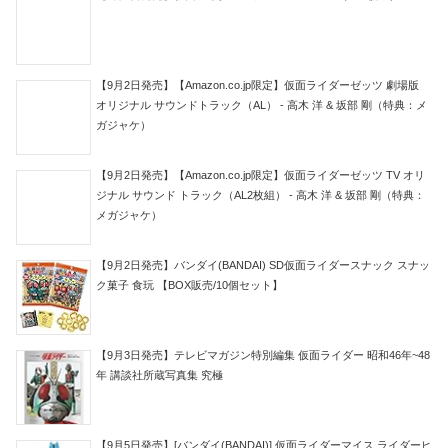
【9月2日発売】【Amazon.co.jp限定】仮面ライダーゼッツ 劇場版
オリジナル サウンドトラック（AL） - 高木 洋 & 坂部 剛（特典：メ
ガジャケ）
【9月2日発売】【Amazon.co.jp限定】仮面ライダーゼッツ TV オリ
ジナル サウンド トラック（AL2枚組） - 高木 洋 & 坂部 剛（特典：
メガジャケ）
【9月2日発売】バンダイ(BANDAI) SD仮面ライダースナック スナッ
ク菓子 食玩 【BOX販売/10個セット】
【9月3日発売】テレビマガジン特別編集 仮面ライダー 昭和46年~48
年 講談社所蔵写真集 究極
【9月5日発売】[バンダイ(BANDAI)] 仮面ライダーマイス ライダーヒ