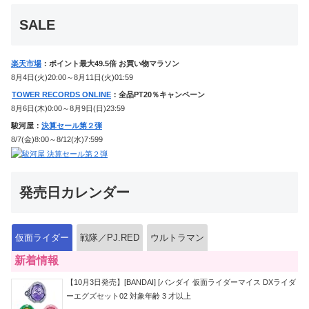
か12点！
SALE
楽天市場
：ポイント最大49.5倍 お買い物マラソン
8月4日(火)20:00～8月11日(火)01:59
TOWER RECORDS ONLINE
：全品PT20％キャンペーン
8月6日(木)0:00～8月9日(日)23:59
駿河屋：
決算セール第２弾
8/7(金)8:00～8/12(水)7:599
発売日カレンダー
仮面ライダー
戦隊／PJ.RED
ウルトラマン
新着情報
【10月3日発売】[BANDAI] [バンダイ 仮面ライダーマイス DXライダ
ーエグズセット02 対象年齢 3 才以上