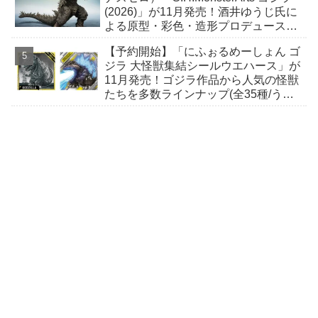
(2026)」が11月発売！酒井ゆうじ氏に
よる原型・彩色・造形プロデュースに
て立体化！
【予約開始】「にふぉるめーしょん ゴ
ジラ 大怪獣集結シールウエハース」が
11月発売！ゴジラ作品から人気の怪獣
たちを多数ラインナップ(全35種/うち
シクレ2種)！ ウルトラレアには箔押し
加工！