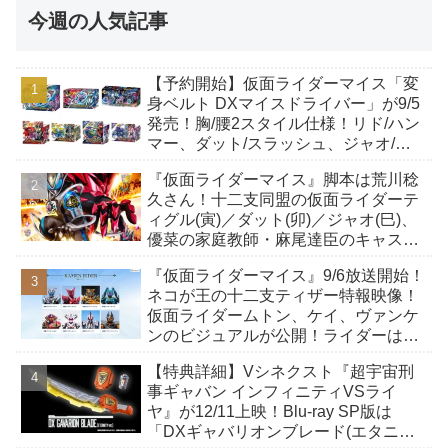
今週の人気記事
【予約開始】仮面ライダーマイス「変
身ベルト DXマイスドライバー」が9/5
発売！胸/腰2スタイル仕様！リド/ハン
マー、ダット/スラッシュ、ジャオ/バ
イト、ケイ/ショットボーンバックル
『仮面ライダーマイス』脚本は荒川稔
も！
久さん！十二支同盟の仮面ライダーテ
ィグル(寅)／ダット(卯)／ジャオ(巳)、
優菜の家庭教師・麻尾達臣のキャスト
が発表！トリガーのアキト金子隼也さ
『仮面ライダーマイス』9/6放送開始！
んも変身！
ネコが王の十二支ティザー特報映像！
仮面ライダームトン、ケイ、ヴァンケ
ンのビジュアルが公開！ライダーは子
丑寅卯辰巳午未申酉戌亥猫猫の14人⁉
【特典詳細】Vシネクスト『超宇宙刑
事ギャバン インフィニティVSライ
ヤ』が12/11上映！Blu-ray SP版は
「DXギャバリオンブレード(エタニテ