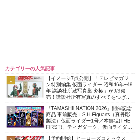
カテゴリーの人気記事
【イメージ7点公開】「テレビマガジ
ン特別編集 仮面ライダー 昭和46年~48
年 講談社所蔵写真集 究極」が9/3発
売！講談社所有写真のすべてをつぎ込
んだ究極の写真集！
『TAMASHII NATION 2026』開催記念
商品 事前販売：S.H.Figuarts（真骨彫
製法）仮面ライダー1号／本郷猛(THE
FIRST)、ティガダーク、仮面ライダー
ガヴおカシなセット
【予約開始】ヒーローズコミックス