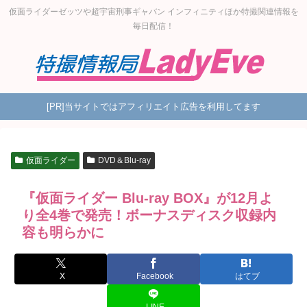
仮面ライダーゼッツや超宇宙刑事ギャバン インフィニティほか特撮関連情報を
毎日配信！
[PR]当サイトではアフィリエイト広告を利用してます
仮面ライダー
DVD＆Blu-ray
『仮面ライダー Blu-ray BOX』が12月よ
り全4巻で発売！ボーナスディスク収録内
容も明らかに
X
Facebook
はてブ