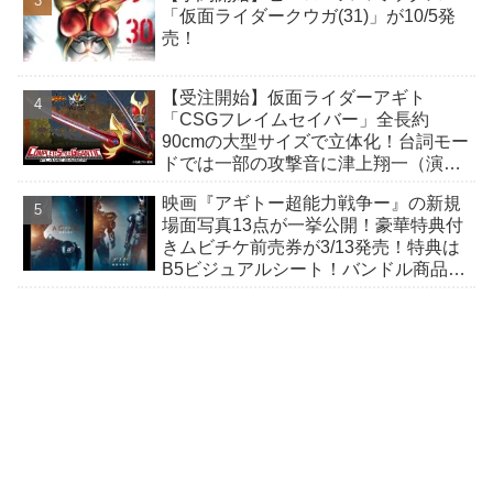
「仮面ライダークウガ(31)」が10/5発
売！
【受注開始】仮面ライダーアギト
「CSGフレイムセイバー」全長約
90cmの大型サイズで立体化！台詞モー
ドでは一部の攻撃音に津上翔一（演：
賀集利樹）の掛け声が付加！
映画『アギトー超能力戦争ー』の新規
場面写真13点が一挙公開！豪華特典付
きムビチケ前売券が3/13発売！特典は
B5ビジュアルシート！バンドル商品付
きも！