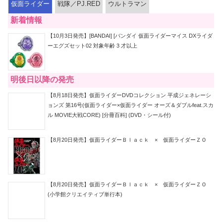
仮面ライダー
戦隊／PJ.RED
ウルトラマン
新着情報
【10月3日発売】[BANDAI] [バンダイ 仮面ライダーマイス DXライダ
ーエグズセット02 対象年齢 3 才以上
明後日以降の発売
【8月18日発売】仮面ライダーDVDコレクション 平成ジェネレーシ
ョンズ 第16号(仮面ライダー×仮面ライダー オーズ＆ダブルfeat.スカ
ル MOVIE大戦CORE) [分冊百科] (DVD・シール付)
【8月20日発売】仮面ライダーＢｌａｃｋ × 仮面ライダーＺＯ
【8月20日発売】仮面ライダーＢｌａｃｋ × 仮面ライダーＺＯ
(小学館クリエイティブ単行本)