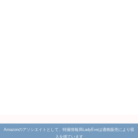
Amazonのアソシエイトとして、特撮情報局LadyEveは適格販売により収
入を得ています