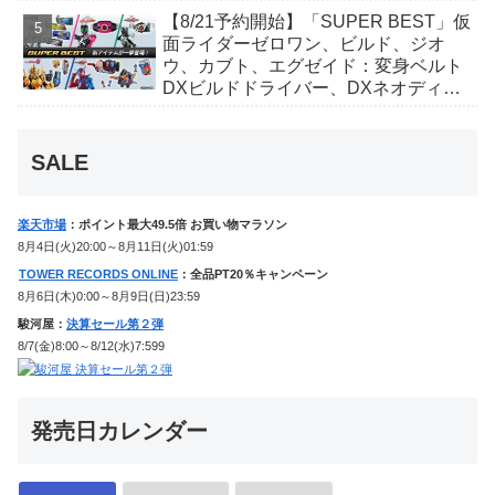
ィver.)」「ユカイダーエモルギー」ほ
【8/21予約開始】「SUPER BEST」仮
か豪華特典付き！
面ライダーゼロワン、ビルド、ジオ
ウ、カブト、エグゼイド：変身ベルト
DXビルドドライバー、DXネオディケ
イドライバー、DXホッパーゼクターほ
か12点！
SALE
楽天市場
：ポイント最大49.5倍 お買い物マラソン
8月4日(火)20:00～8月11日(火)01:59
TOWER RECORDS ONLINE
：全品PT20％キャンペーン
8月6日(木)0:00～8月9日(日)23:59
駿河屋：
決算セール第２弾
8/7(金)8:00～8/12(水)7:599
発売日カレンダー