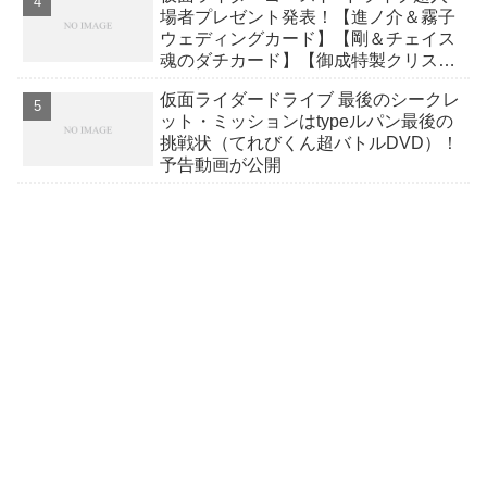
場者プレゼント発表！【進ノ介＆霧子
ウェディングカード】【剛＆チェイス
魂のダチカード】【御成特製クリスマ
スカード】
仮面ライダードライブ 最後のシークレ
ット・ミッションはtypeルパン最後の
挑戦状（てれびくん超バトルDVD）！
予告動画が公開