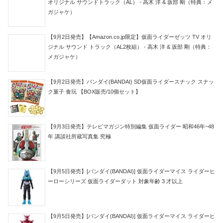
オリジナル サウンドトラック（AL） - 高木 洋 & 坂部 剛（特典：メ
ガジャケ）
【9月2日発売】【Amazon.co.jp限定】仮面ライダーゼッツ TV オリ
ジナル サウンド トラック（AL2枚組） - 高木 洋 & 坂部 剛（特典：
メガジャケ）
【9月2日発売】バンダイ(BANDAI) SD仮面ライダースナック スナッ
ク菓子 食玩 【BOX販売/10個セット】
【9月3日発売】テレビマガジン特別編集 仮面ライダー 昭和46年~48
年 講談社所蔵写真集 究極
【9月5日発売】[バンダイ(BANDAI)] 仮面ライダーマイス ライダーヒ
ーローシリーズ 仮面ライダーダット 対象年齢 3 才以上
【9月5日発売】[バンダイ(BANDAI)] 仮面ライダーマイス ライダーヒ