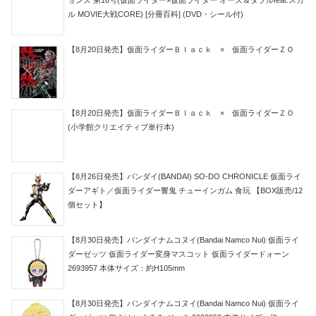
ル MOVIE大戦CORE) [分冊百科] (DVD・シール付)
【8月20日発売】仮面ライダーＢｌａｃｋ × 仮面ライダーＺＯ
【8月20日発売】仮面ライダーＢｌａｃｋ × 仮面ライダーＺＯ
(小学館クリエイティブ単行本)
【8月26日発売】バンダイ(BANDAI) SO-DO CHRONICLE 仮面ライ
ダーアギト／仮面ライダー響鬼 チューインガム 食玩 【BOX販売/12
個セット】
【8月30日発売】バンダイナムコヌイ(Bandai Namco Nui) 仮面ライ
ダーゼッツ 仮面ライダー変身マスコット 仮面ライダードォーン
2693957 本体サイズ：約H105mm
【8月30日発売】バンダイナムコヌイ(Bandai Namco Nui) 仮面ライ