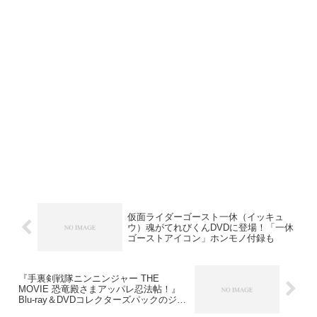
仮面ライダーゴースト一休（イッキュ
ウ）魂がてれびくんDVDに登場！「一休
ゴーストアイコン」ホンモノ付録も
『手裏剣戦隊ニンニンジャー THE
MOVIE 恐竜殿さまアッパレ忍法帖！』
Blu-ray＆DVDコレクターズパックのジャ
ケット画像が公開！