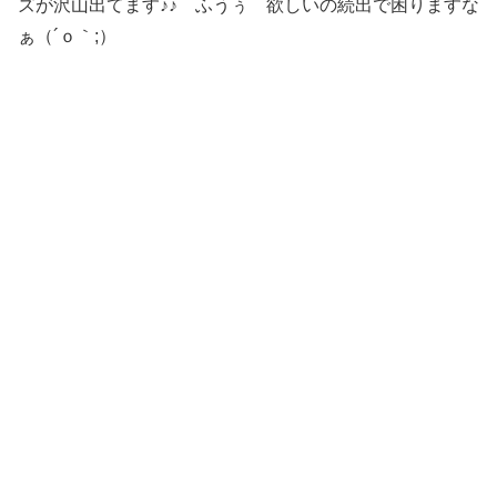
ズが沢山出てます♪♪ ふうぅ 欲しいの続出で困りますな
ぁ（´ｏ｀;）