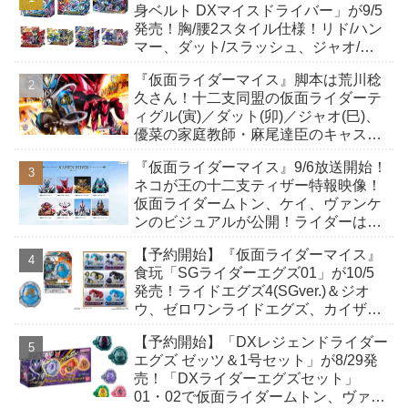
身ベルト DXマイスドライバー」が9/5
発売！胸/腰2スタイル仕様！リド/ハン
マー、ダット/スラッシュ、ジャオ/バ
イト、ケイ/ショットボーンバックル
『仮面ライダーマイス』脚本は荒川稔
も！
久さん！十二支同盟の仮面ライダーテ
ィグル(寅)／ダット(卯)／ジャオ(巳)、
優菜の家庭教師・麻尾達臣のキャスト
が発表！トリガーのアキト金子隼也さ
『仮面ライダーマイス』9/6放送開始！
んも変身！
ネコが王の十二支ティザー特報映像！
仮面ライダームトン、ケイ、ヴァンケ
ンのビジュアルが公開！ライダーは子
丑寅卯辰巳午未申酉戌亥猫猫の14人⁉
【予約開始】『仮面ライダーマイス』
食玩「SGライダーエグズ01」が10/5
発売！ライドエグズ4(SGver.)＆ジオ
ウ、ゼロワンライドエグズ、カイザ、
ギャレン、ディエンドシードエグズ！
【予約開始】「DXレジェンドライダー
エグズ ゼッツ＆1号セット」が8/29発
売！「DXライダーエグズセット」
01・02で仮面ライダームトン、ヴァン