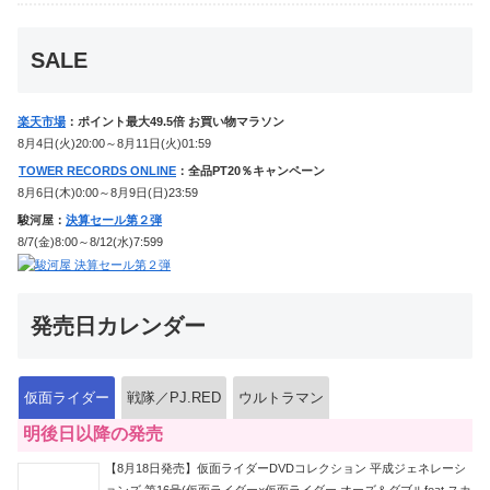
ケンに変身！マイスもフォームチェン
ジ！
SALE
楽天市場
：ポイント最大49.5倍 お買い物マラソン
8月4日(火)20:00～8月11日(火)01:59
TOWER RECORDS ONLINE
：全品PT20％キャンペーン
8月6日(木)0:00～8月9日(日)23:59
駿河屋：
決算セール第２弾
8/7(金)8:00～8/12(水)7:599
発売日カレンダー
仮面ライダー
戦隊／PJ.RED
ウルトラマン
明後日以降の発売
【8月18日発売】仮面ライダーDVDコレクション 平成ジェネレーシ
ョンズ 第16号(仮面ライダー×仮面ライダー オーズ＆ダブルfeat.スカ