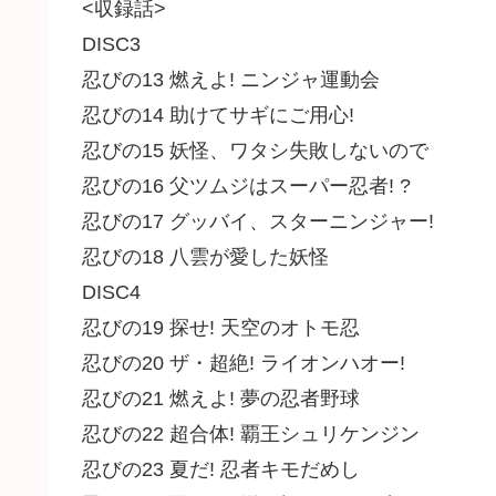
<収録話>
DISC3
忍びの13 燃えよ! ニンジャ運動会
忍びの14 助けてサギにご用心!
忍びの15 妖怪、ワタシ失敗しないので
忍びの16 父ツムジはスーパー忍者! ?
忍びの17 グッバイ、スターニンジャー!
忍びの18 八雲が愛した妖怪
DISC4
忍びの19 探せ! 天空のオトモ忍
忍びの20 ザ・超絶! ライオンハオー!
忍びの21 燃えよ! 夢の忍者野球
忍びの22 超合体! 覇王シュリケンジン
忍びの23 夏だ! 忍者キモだめし