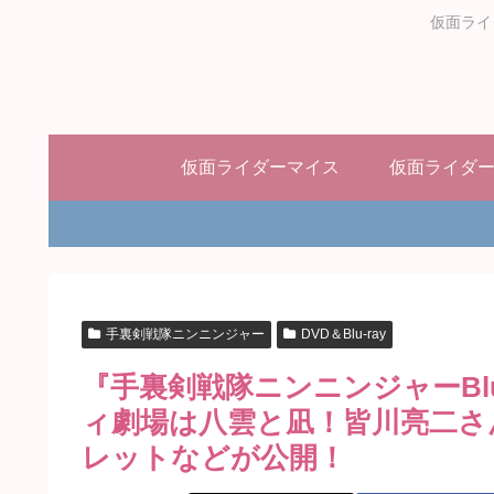
仮面ライ
仮面ライダーマイス
仮面ライダ
手裏剣戦隊ニンニンジャー
DVD＆Blu-ray
『手裏剣戦隊ニンニンジャーBlu‐
ィ劇場は八雲と凪！皆川亮二さ
レットなどが公開！