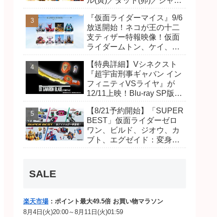
ル(寅)／ダット(卯)／ジャオ
(巳)、優菜の家庭教師・麻
『仮面ライダーマイス』9/6
尾達臣のキャストが発表！
放送開始！ネコが王の十二
トリガーのアキト金子隼也
支ティザー特報映像！仮面
さんも変身！
ライダームトン、ケイ、ヴ
ァンケンのビジュアルが公
【特典詳細】Vシネクスト
開！ライダーは子丑寅卯辰
『超宇宙刑事ギャバン イン
巳午未申酉戌亥猫猫の14
フィニティVSライヤ』が
人⁉
12/11上映！Blu-ray SP版は
「DXギャバリオンブレード
【8/21予約開始】「SUPER
(エタニティver.)」「ユカイ
BEST」仮面ライダーゼロ
ダーエモルギー」ほか豪華
ワン、ビルド、ジオウ、カ
特典付き！
ブト、エグゼイド：変身ベ
ルト DXビルドドライバ
ー、DXネオディケイドライ
バー、DXホッパーゼクター
SALE
ほか12点！
楽天市場
：ポイント最大49.5倍 お買い物マラソン
8月4日(火)20:00～8月11日(火)01:59