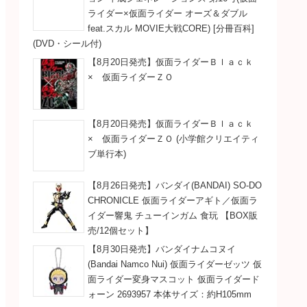
ライダー×仮面ライダー オーズ＆ダブル
feat.スカル MOVIE大戦CORE) [分冊百科]
(DVD・シール付)
【8月20日発売】仮面ライダーＢｌａｃｋ
× 仮面ライダーＺＯ
【8月20日発売】仮面ライダーＢｌａｃｋ
× 仮面ライダーＺＯ (小学館クリエイティ
ブ単行本)
【8月26日発売】バンダイ(BANDAI) SO-DO
CHRONICLE 仮面ライダーアギト／仮面ラ
イダー響鬼 チューインガム 食玩 【BOX販
売/12個セット】
【8月30日発売】バンダイナムコヌイ
(Bandai Namco Nui) 仮面ライダーゼッツ 仮
面ライダー変身マスコット 仮面ライダード
ォーン 2693957 本体サイズ：約H105mm