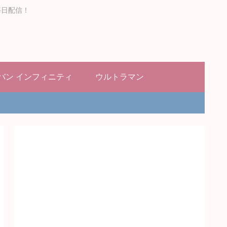
毎日配信！
バン インフィニティ
ウルトラマン