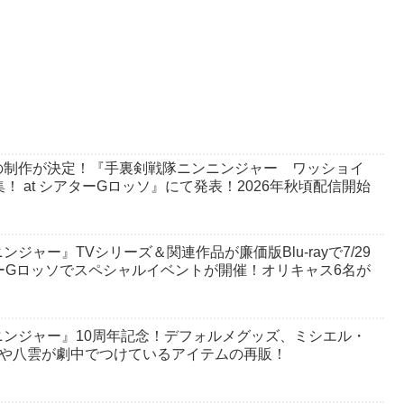
の制作が決定！『手裏剣戦隊ニンニンジャー ワッショイ
！ at シアターGロッソ』にて発表！2026年秋頃配信開始
ャー』TVシリーズ＆関連作品が廉価版Blu-rayで7/29
ーGロッソでスペシャルイベントが開催！オリキャス6名が
ンジャー』10周年記念！デフォルメグッズ、ミシエル・
晴や八雲が劇中でつけているアイテムの再販！