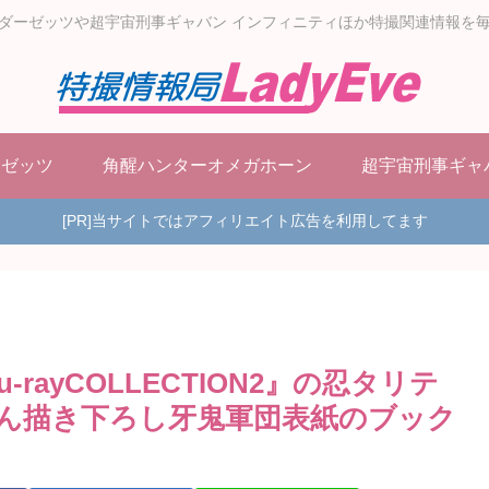
ダーゼッツや超宇宙刑事ギャバン インフィニティほか特撮関連情報を
ーゼッツ
角醒ハンターオメガホーン
超宇宙刑事ギャ
[PR]当サイトではアフィリエイト広告を利用してます
rayCOLLECTION2』の忍タリテ
ん描き下ろし牙鬼軍団表紙のブック