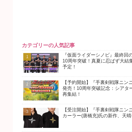
カテゴリーの人気記事
『仮面ライダーシノビ』最終回
10周年突破！真夏に忍ばず大結集
予定！
【予約開始】『手裏剣戦隊ニンニンジ
発売！10周年突破記念：シアタ
再集結！
【受注開始】『手裏剣戦隊ニンニ
カーラー(唐橋充)氏の新作、天