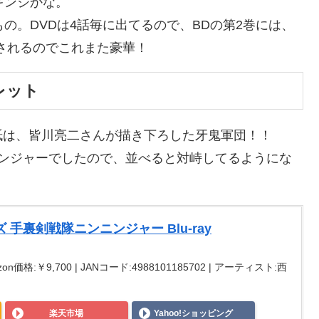
キンジかな。
の。DVDは4話毎に出てるので、BDの第2巻には、
収録されるのでこれまた豪華！
レット
紙は、皆川亮二さんが描き下ろした牙鬼軍団！！
ニンジャーでしたので、並べると対峙してるようにな
手裏剣戦隊ニンニンジャー Blu‐ray
on価格:￥9,700 | JANコード:4988101185702 | アーティスト:西
楽天市場
Yahoo!ショッピング