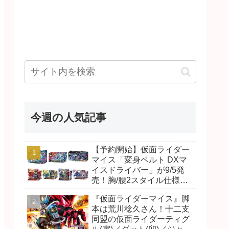
今週の人気記事
【予約開始】仮面ライダー
マイス「変身ベルト DXマ
イスドライバー」が9/5発
売！胸/腰2スタイル仕様！
リド/ハンマー、ダット/スラ
『仮面ライダーマイス』脚
ッシュ、ジャオ/バイト、ケ
本は荒川稔久さん！十二支
イ/ショットボーンバックル
同盟の仮面ライダーティグ
も！