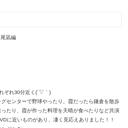
松尾凪編
れ30分近く(´▽｀)
ングセンターで野球やったり。霞だったら鎌倉を散歩
違ったり、霞が作った料理を天晴が食べたりなど共演
VDに近いものがあり、凄く見応えありました！！