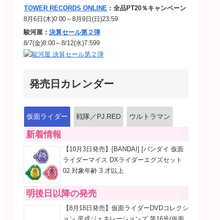
TOWER RECORDS ONLINE
：全品PT20％キャンペーン
8月6日(木)0:00～8月9日(日)23:59
駿河屋：
決算セール第２弾
8/7(金)8:00～8/12(水)7:599
発売日カレンダー
仮面ライダー
戦隊／PJ.RED
ウルトラマン
新着情報
【10月3日発売】[BANDAI] [バンダイ 仮面
ライダーマイス DXライダーエグズセット
02 対象年齢 3 才以上
明後日以降の発売
【8月18日発売】仮面ライダーDVDコレクシ
ョン 平成ジェネレーションズ 第16号(仮面