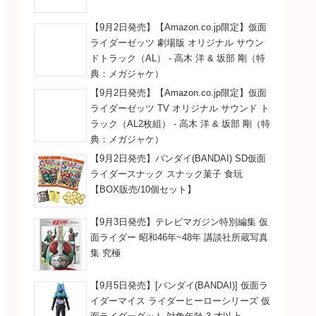
【9月2日発売】【Amazon.co.jp限定】仮面
ライダーゼッツ 劇場版 オリジナル サウン
ドトラック（AL） - 高木 洋 & 坂部 剛（特
典：メガジャケ）
【9月2日発売】【Amazon.co.jp限定】仮面
ライダーゼッツ TV オリジナル サウンド ト
ラック（AL2枚組） - 高木 洋 & 坂部 剛（特
典：メガジャケ）
【9月2日発売】バンダイ(BANDAI) SD仮面
ライダースナック スナック菓子 食玩
【BOX販売/10個セット】
【9月3日発売】テレビマガジン特別編集 仮
面ライダー 昭和46年~48年 講談社所蔵写真
集 究極
【9月5日発売】[バンダイ(BANDAI)] 仮面ラ
イダーマイス ライダーヒーローシリーズ 仮