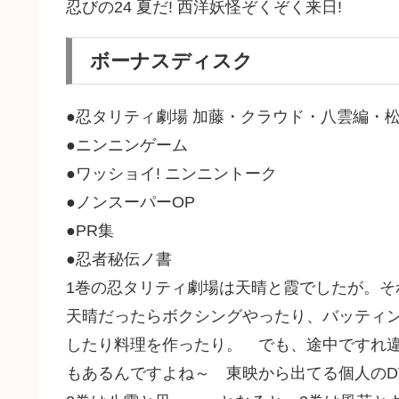
忍びの24 夏だ! 西洋妖怪ぞくぞく来日!
ボーナスディスク
●忍タリティ劇場 加藤・クラウド・八雲編・
●ニンニンゲーム
●ワッショイ! ニンニントーク
●ノンスーパーOP
●PR集
●忍者秘伝ノ書
1巻の忍タリティ劇場は天晴と霞でしたが。それぞ
天晴だったらボクシングやったり、バッティ
したり料理を作ったり。 でも、途中ですれ
もあるんですよね～ 東映から出てる個人のD