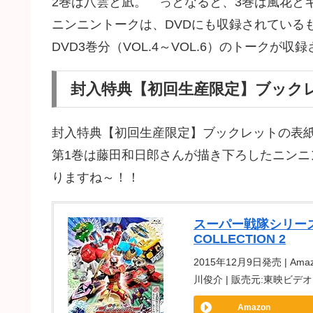
2巻は八雲と凪。 っとなると、3巻は風花と
ニンニントークは、DVDにも収録されているも
DVD3巻分（VOL.4～VOL.6）のトークが
封入特典【初回生産限定】ブック
封入特典【初回生産限定】ブックレットの表
第1巻は藤田和日郎さんが描き下ろしたニン
りますね～！！
スーパー戦隊シリーズ 
COLLECTION 2
2015年12月9日発売 | Amaz
川俊介 | 販売元:東映ビデオ
Amazon