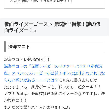
次回第6話『運命！再起のメロディ！』
仮面ライダーゴースト 第5話『衝撃！謎の仮
面ライダー！』
深海マコト
深海マコト初登場の回！！
深海マコトの『仮面ライダースペクター バッチリ変身講
座』スペシャルムービーが公開！オレには叶えなければな
らない願いがある・・・とは？
にも先に書きましたが
たたずまいも、変身ポーズも、戦い方も、超クール！！
ノブナガ魂は、必殺技は鉄砲隊のイメージなのですね。銃
が複数に！！
あんなので撃たれたらたまりませんわ