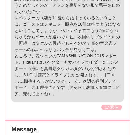
うためだったのか、アランを裏切らない形で悪事を止め
たかったのか…
スペクターの眼魂が11番から始まっているということ
は、ゴーストはレギュラー眼魂を10個は持つようになる
ということでしょうが、ベンケイまででもう7個になっ
ちゃうからペースが速いですね。次回のサブタイトルの
「再起」はタケルの再起でもあるのか？ 銀の音楽家フ
ォームの戦いっぷりもバッチリ見なくては。
ところで、魂ウェブのTAMASHII NATION 2015レポー
ト、Figuartsはスペクターもサバイブライダー＆モンス
ター三つ揃いも真骨彫クウガvsダグバも公開されたの
に、S.I.C.は鎧武とドライブしか公開されず。＿|￣|○
HJに期待するしかないのか… あ、次週の週刊プレイ
ボーイ、内田理央さんです（おそらく表紙＆巻頭グラビ
ア。売れてますね）。
返信
Message