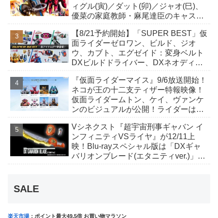
ィグル(寅)／ダット(卯)／ジャオ(巳)、
優菜の家庭教師・麻尾達臣のキャスト
が発表！トリガーのアキト金子隼也さ
【8/21予約開始】「SUPER BEST」仮
んも変身！
面ライダーゼロワン、ビルド、ジオ
ウ、カブト、エグゼイド：変身ベルト
DXビルドドライバー、DXネオディケ
イドライバー、DXホッパーゼクターほ
『仮面ライダーマイス』9/6放送開始！
か12点！
ネコが王の十二支ティザー特報映像！
仮面ライダームトン、ケイ、ヴァンケ
ンのビジュアルが公開！ライダーは子
丑寅卯辰巳午未申酉戌亥猫猫の14人⁉
Vシネクスト『超宇宙刑事ギャバン イ
ンフィニティVSライヤ』が12/11上
映！Blu-rayスペシャル版は「DXギャ
バリオンブレード(エタニティver.)」
「ユカイダーエモルギー」ほか豪華特
典付！
SALE
楽天市場
：ポイント最大49.5倍 お買い物マラソン