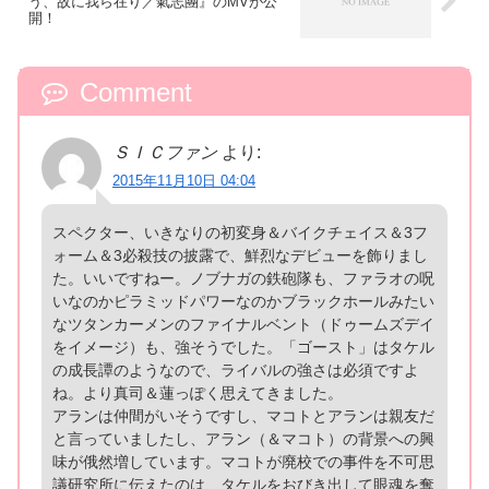
う、故に我ら在り／氣志團』のMVが公
開！
Comment
ＳＩＣファン
より:
2015年11月10日 04:04
スペクター、いきなりの初変身＆バイクチェイス＆3フ
ォーム＆3必殺技の披露で、鮮烈なデビューを飾りまし
た。いいですねー。ノブナガの鉄砲隊も、ファラオの呪
いなのかピラミッドパワーなのかブラックホールみたい
なツタンカーメンのファイナルベント（ドゥームズデイ
をイメージ）も、強そうでした。「ゴースト」はタケル
の成長譚のようなので、ライバルの強さは必須ですよ
ね。より真司＆蓮っぽく思えてきました。
アランは仲間がいそうですし、マコトとアランは親友だ
と言っていましたし、アラン（＆マコト）の背景への興
味が俄然増しています。マコトが廃校での事件を不可思
議研究所に伝えたのは、タケルをおびき出して眼魂を奪