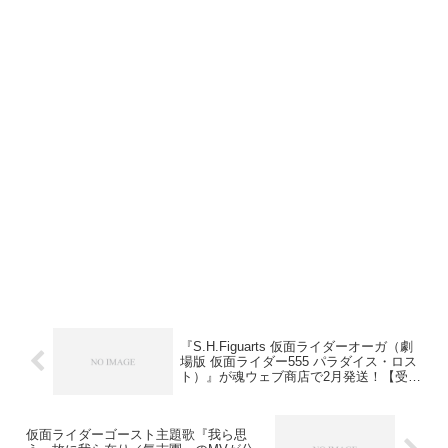
『S.H.Figuarts 仮面ライダーオーガ（劇
場版 仮面ライダー555 パラダイス・ロス
ト）』が魂ウェブ商店で2月発送！【受付
終了間近】11月9日23時まで
仮面ライダーゴースト主題歌『我ら思