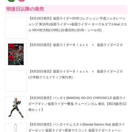
明後日以降の発売
【8月18日発売】仮面ライダーDVDコレクション 平成ジェネレーシ
ョンズ 第16号(仮面ライダー×仮面ライダー オーズ＆ダブルfeat.スカ
ル MOVIE大戦CORE) [分冊百科] (DVD・シール付)
【8月20日発売】仮面ライダーＢｌａｃｋ × 仮面ライダーＺＯ
【8月20日発売】仮面ライダーＢｌａｃｋ × 仮面ライダーＺＯ
(小学館クリエイティブ単行本)
【8月26日発売】バンダイ(BANDAI) SO-DO CHRONICLE 仮面ライ
ダーアギト／仮面ライダー響鬼 チューインガム 食玩 【BOX販売/12
個セット】
【8月30日発売】バンダイナムコヌイ(Bandai Namco Nui) 仮面ライ
ダーゼッツ 仮面ライダー変身マスコット 仮面ライダードォーン