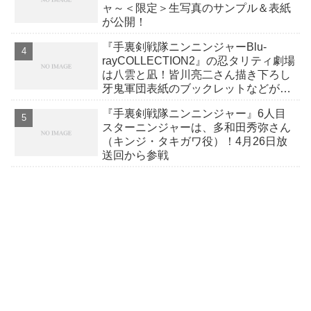
ャ～＜限定＞生写真のサンプル＆表紙
が公開！
『手裏剣戦隊ニンニンジャーBlu‐
rayCOLLECTION2』の忍タリティ劇場
は八雲と凪！皆川亮二さん描き下ろし
牙鬼軍団表紙のブックレットなどが公
開！
『手裏剣戦隊ニンニンジャー』6人目
スターニンジャーは、多和田秀弥さん
（キンジ・タキガワ役）！4月26日放
送回から参戦