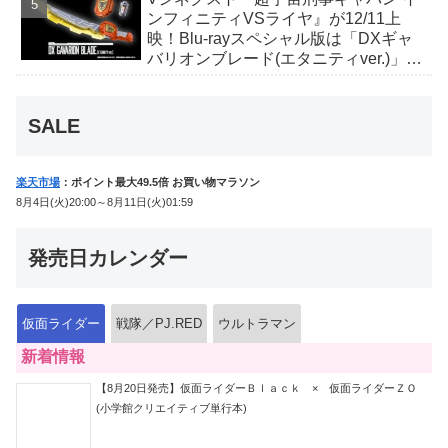
ンフィニティVSライヤ』が12/11上
映！Blu-rayスペシャル版は「DXギャ
バリオンブレード(エタニティver.)」
「ユカイダーエモルギー」ほか豪華特
典付！
SALE
楽天市場
：ポイント最大49.5倍 お買い物マラソン
8月4日(火)20:00～8月11日(火)01:59
発売日カレンダー
仮面ライダー
戦隊／PJ.RED
ウルトラマン
新着情報
【8月20日発売】仮面ライダーＢｌａｃｋ × 仮面ライダーＺＯ
(小学館クリエイティブ単行本)