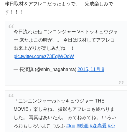
昨日取材＆アフレコだったようで。 完成楽しみで
す！！！
今日流れたね ニンニンジャー VS トッキュウジャ
ー 来たよこの時が。。 今日は取材してアフレコ
出来上がりが楽しみだねー！
pic.twitter.com/z73EqlWOoW
— 長濱慎 (@shin_nagahama)
2015, 11月 8
「ニンニンジャーvsトッキュウジャー THE
MOVIE」楽しみね。 撮影もアフレコも終わりま
した。 写真はあいたん。 みてねみてね。 いろい
ろおもしろいよ(°_°)ふふ
#tqg
#映画
#森高愛
#小