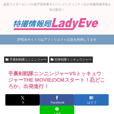
仮面ライダーゼッツや超宇宙刑事ギャバン インフィニティほか特撮関連情報を
毎日配信！
[PR]当サイトではアフィリエイト広告を利用してます
手裏剣戦隊ニンニンジャー
烈車戦隊トッキュウジャー
手裏剣戦隊ニンニンジャーVSトッキュウ
ジャーTHE MOVIEのCMスタート！忍どこ
ろか、出発進行！
X
Facebook
はてブ