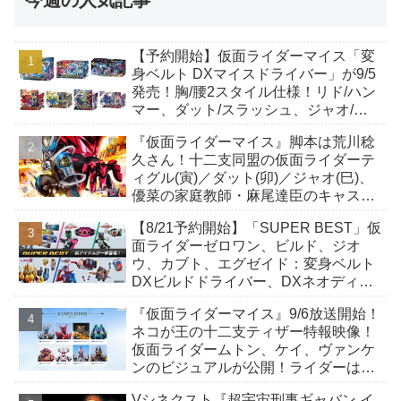
今週の人気記事
【予約開始】仮面ライダーマイス「変
身ベルト DXマイスドライバー」が9/5
発売！胸/腰2スタイル仕様！リド/ハン
マー、ダット/スラッシュ、ジャオ/バ
イト、ケイ/ショットボーンバックル
『仮面ライダーマイス』脚本は荒川稔
も！
久さん！十二支同盟の仮面ライダーテ
ィグル(寅)／ダット(卯)／ジャオ(巳)、
優菜の家庭教師・麻尾達臣のキャスト
が発表！トリガーのアキト金子隼也さ
【8/21予約開始】「SUPER BEST」仮
んも変身！
面ライダーゼロワン、ビルド、ジオ
ウ、カブト、エグゼイド：変身ベルト
DXビルドドライバー、DXネオディケ
イドライバー、DXホッパーゼクターほ
『仮面ライダーマイス』9/6放送開始！
か12点！
ネコが王の十二支ティザー特報映像！
仮面ライダームトン、ケイ、ヴァンケ
ンのビジュアルが公開！ライダーは子
丑寅卯辰巳午未申酉戌亥猫猫の14人⁉
Vシネクスト『超宇宙刑事ギャバン イ