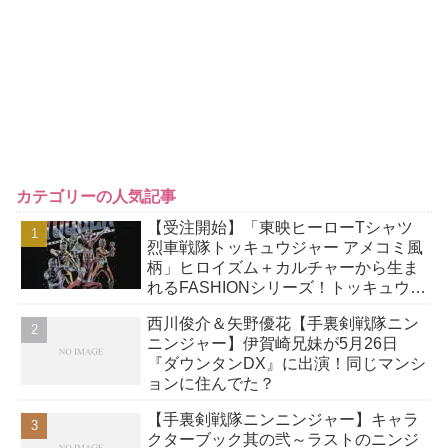
カテゴリーの人気記事
【受注開始】「東映ヒーローTシャツ
烈車戦隊トッキュウジャー アメコミ風
柄」ヒロイズム＋カルチャーから生ま
れるFASHIONシリーズ！トッキュウジ
ャー10周年記念アイテム！
西川俊介＆矢野優花【手裏剣戦隊ニン
ニンジャー】伊賀崎兄妹が5月26日
『ダウンタンDX』に出演！同じマンシ
ョンに住んでた？
【手裏剣戦隊ニンニンジャー】キャラ
クターブック其の弐～ラストのニンジ