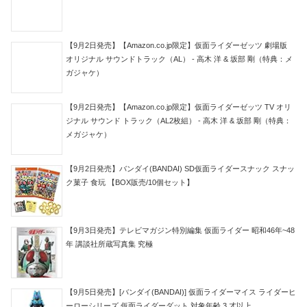
【9月2日発売】【Amazon.co.jp限定】仮面ライダーゼッツ 劇場版
オリジナル サウンドトラック（AL） - 高木 洋 & 坂部 剛（特典：メ
ガジャケ）
【9月2日発売】【Amazon.co.jp限定】仮面ライダーゼッツ TV オリ
ジナル サウンド トラック（AL2枚組） - 高木 洋 & 坂部 剛（特典：
メガジャケ）
【9月2日発売】バンダイ(BANDAI) SD仮面ライダースナック スナッ
ク菓子 食玩 【BOX販売/10個セット】
【9月3日発売】テレビマガジン特別編集 仮面ライダー 昭和46年~48
年 講談社所蔵写真集 究極
【9月5日発売】[バンダイ(BANDAI)] 仮面ライダーマイス ライダーヒ
ーローシリーズ 仮面ライダーダット 対象年齢 3 才以上