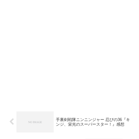
手裏剣戦隊ニンニンジャー 忍びの36『キ
ンジ、栄光のスーパースター！』感想