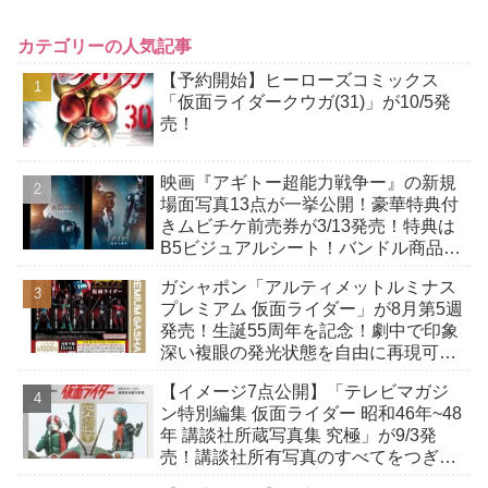
カテゴリーの人気記事
【予約開始】ヒーローズコミックス
「仮面ライダークウガ(31)」が10/5発
売！
映画『アギトー超能力戦争ー』の新規
場面写真13点が一挙公開！豪華特典付
きムビチケ前売券が3/13発売！特典は
B5ビジュアルシート！バンドル商品付
きも！
ガシャポン「アルティメットルミナス
プレミアム 仮面ライダー」が8月第5週
発売！生誕55周年を記念！劇中で印象
深い複眼の発光状態を自由に再現可
能！
【イメージ7点公開】「テレビマガジ
ン特別編集 仮面ライダー 昭和46年~48
年 講談社所蔵写真集 究極」が9/3発
売！講談社所有写真のすべてをつぎ込
んだ究極の写真集！