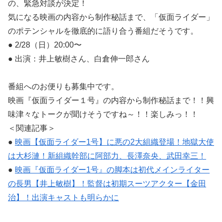
の、緊急対談が決定！
気になる映画の内容から制作秘話まで、「仮面ライダー」
のポテンシャルを徹底的に語り合う番組だそうです。
● 2/28（日）20:00〜
● 出演：井上敏樹さん、白倉伸一郎さん
番組へのお便りも募集中です。
映画『仮面ライダー１号』の内容から制作秘話まで！！興
味津々なトークが聞けそうですね～！！楽しみっ！！
＜関連記事＞
●
映画【仮面ライダー1号】に悪の2大組織登場！地獄大使
は大杉漣！新組織幹部に阿部力、長澤奈央、武田幸三！
●
映画『仮面ライダー1号』の脚本は初代メインライター
の長男【井上敏樹】！監督は初期スーツアクター【金田
治】！出演キャストも明らかに