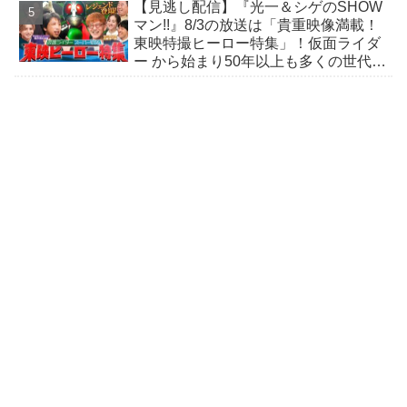
【見逃し配信】『光一＆シゲのSHOW
マン!!』8/3の放送は「貴重映像満載！
東映特撮ヒーロー特集」！仮面ライダ
ー から始まり50年以上も多くの世代に
愛され続ける秘密をレジェンド達が明
かす！