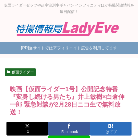
仮面ライダーゼッツや超宇宙刑事ギャバン インフィニティほか特撮関連情報を
毎日配信！
[PR]当サイトではアフィリエイト広告を利用してます
仮面ライダー
映画【仮面ライダー1号】公開記念特番
『変身し続ける男たち』井上敏樹×白倉伸
一郎 緊急対談が2月28日ニコ生で無料放
送！
X
Facebook
はてブ