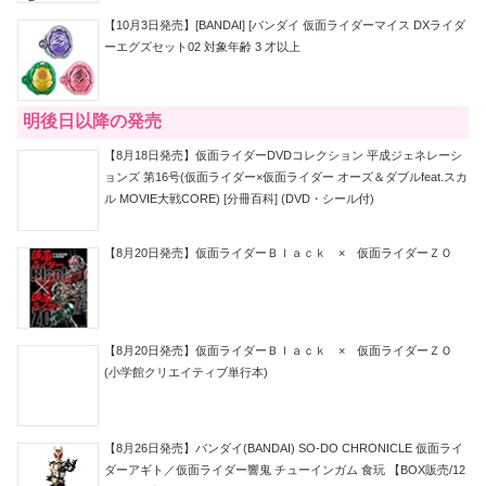
【10月3日発売】[BANDAI] [バンダイ 仮面ライダーマイス DXライダ
ーエグズセット02 対象年齢 3 才以上
明後日以降の発売
【8月18日発売】仮面ライダーDVDコレクション 平成ジェネレーシ
ョンズ 第16号(仮面ライダー×仮面ライダー オーズ＆ダブルfeat.スカ
ル MOVIE大戦CORE) [分冊百科] (DVD・シール付)
【8月20日発売】仮面ライダーＢｌａｃｋ × 仮面ライダーＺＯ
【8月20日発売】仮面ライダーＢｌａｃｋ × 仮面ライダーＺＯ
(小学館クリエイティブ単行本)
【8月26日発売】バンダイ(BANDAI) SO-DO CHRONICLE 仮面ライ
ダーアギト／仮面ライダー響鬼 チューインガム 食玩 【BOX販売/12