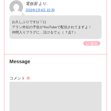
電仮面
より:
2016年2月4日 10:39
お久しぶりです(≧▽≦)
アラン外伝の予告がYouTubeで配信されてますよ！
仲間入りフラグに…泣けるでぇ（ ＴДＴ）
返信
Message
コメント
※