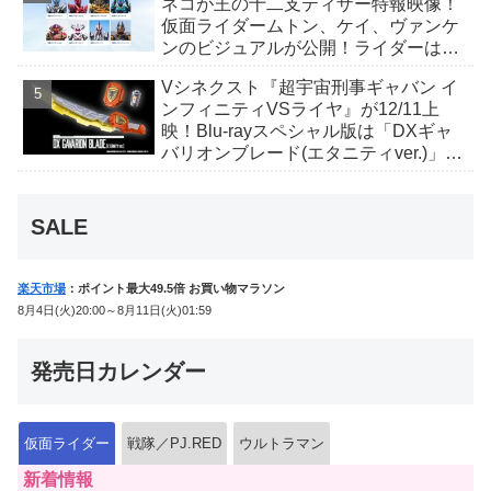
ネコが王の十二支ティザー特報映像！
仮面ライダームトン、ケイ、ヴァンケ
ンのビジュアルが公開！ライダーは子
丑寅卯辰巳午未申酉戌亥猫猫の14人⁉
Vシネクスト『超宇宙刑事ギャバン イ
ンフィニティVSライヤ』が12/11上
映！Blu-rayスペシャル版は「DXギャ
バリオンブレード(エタニティver.)」
「ユカイダーエモルギー」ほか豪華特
典付！
SALE
楽天市場
：ポイント最大49.5倍 お買い物マラソン
8月4日(火)20:00～8月11日(火)01:59
発売日カレンダー
仮面ライダー
戦隊／PJ.RED
ウルトラマン
新着情報