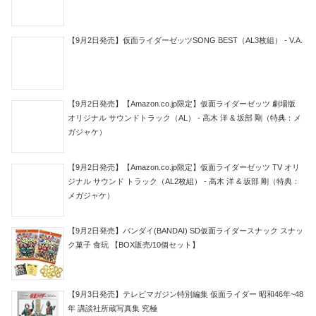
【9月2日発売】仮面ライダーゼッツSONG BEST（AL3枚組） - V.A.
【9月2日発売】【Amazon.co.jp限定】仮面ライダーゼッツ 劇場版
オリジナル サウンドトラック（AL） - 高木 洋 & 坂部 剛（特典：メ
ガジャケ）
【9月2日発売】【Amazon.co.jp限定】仮面ライダーゼッツ TV オリ
ジナル サウンド トラック（AL2枚組） - 高木 洋 & 坂部 剛（特典：
メガジャケ）
【9月2日発売】バンダイ(BANDAI) SD仮面ライダースナック スナッ
ク菓子 食玩 【BOX販売/10個セット】
【9月3日発売】テレビマガジン特別編集 仮面ライダー 昭和46年~48
年 講談社所蔵写真集 究極