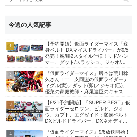
今週の人気記事
【予約開始】仮面ライダーマイス「変
身ベルト DXマイスドライバー」が9/5
発売！胸/腰2スタイル仕様！リド/ハン
マー、ダット/スラッシュ、ジャオ/バ
イト、ケイ/ショットボーンバックル
『仮面ライダーマイス』脚本は荒川稔
も！
久さん！十二支同盟の仮面ライダーテ
ィグル(寅)／ダット(卯)／ジャオ(巳)、
優菜の家庭教師・麻尾達臣のキャスト
が発表！トリガーのアキト金子隼也さ
【8/21予約開始】「SUPER BEST」仮
んも変身！
面ライダーゼロワン、ビルド、ジオ
ウ、カブト、エグゼイド：変身ベルト
DXビルドドライバー、DXネオディケ
イドライバー、DXホッパーゼクターほ
『仮面ライダーマイス』9/6放送開始！
か12点！