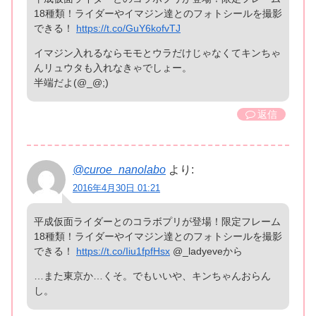
18種類！ライダーやイマジン達とのフォトシールを撮影
できる！
https://t.co/GuY6kofvTJ
イマジン入れるならモモとウラだけじゃなくてキンちゃ
んリュウタも入れなきゃでしょー。
半端だよ(@_@;)
返信
@curoe_nanolabo
より:
2016年4月30日 01:21
平成仮面ライダーとのコラボプリが登場！限定フレーム
18種類！ライダーやイマジン達とのフォトシールを撮影
できる！
https://t.co/Iiu1fpfHsx
@_ladyeveから
…また東京か…くそ。でもいいや、キンちゃんおらん
し。