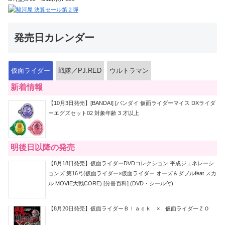
発売日カレンダー
仮面ライダー
戦隊／PJ.RED
ウルトラマン
新着情報
【10月3日発売】[BANDAI] [バンダイ 仮面ライダーマイス DXライダ
ーエグズセット02 対象年齢 3 才以上
明後日以降の発売
【8月18日発売】仮面ライダーDVDコレクション 平成ジェネレーシ
ョンズ 第16号(仮面ライダー×仮面ライダー オーズ＆ダブルfeat.スカ
ル MOVIE大戦CORE) [分冊百科] (DVD・シール付)
【8月20日発売】仮面ライダーＢｌａｃｋ × 仮面ライダーＺＯ