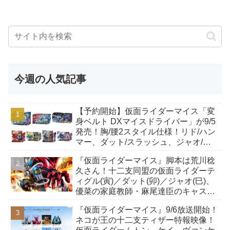
今週の人気記事
【予約開始】仮面ライダーマイス「変
身ベルト DXマイスドライバー」が9/5
発売！胸/腰2スタイル仕様！リド/ハン
マー、ダット/スラッシュ、ジャオ/バ
イト、ケイ/ショットボーンバックル
『仮面ライダーマイス』脚本は荒川稔
も！
久さん！十二支同盟の仮面ライダーテ
ィグル(寅)／ダット(卯)／ジャオ(巳)、
優菜の家庭教師・麻尾達臣のキャスト
が発表！トリガーのアキト金子隼也さ
『仮面ライダーマイス』9/6放送開始！
んも変身！
ネコが王の十二支ティザー特報映像！