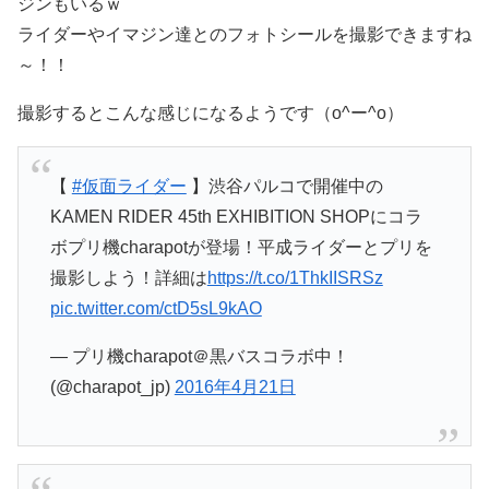
ジンもいるｗ
ライダーやイマジン達とのフォトシールを撮影できますね
～！！
撮影するとこんな感じになるようです（o^ー^o）
【
#仮面ライダー
】渋谷パルコで開催中の
KAMEN RIDER 45th EXHIBITION SHOPにコラ
ボプリ機charapotが登場！平成ライダーとプリを
撮影しよう！詳細は
https://t.co/1ThkIISRSz
pic.twitter.com/ctD5sL9kAO
— プリ機charapot＠黒バスコラボ中！
(@charapot_jp)
2016年4月21日