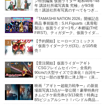
ン特別編集 仮面ライダー 昭和46年~48
年 講談社所蔵写真集 究極」が9/3発
売！講談社所有写真のすべてをつぎ込
んだ究極の写真集！
『TAMASHII NATION 2026』開催記念
商品 事前販売：S.H.Figuarts（真骨彫
製法）仮面ライダー1号／本郷猛(THE
FIRST)、ティガダーク、仮面ライダー
ガヴおカシなセット
【予約開始】ヒーローズコミックス
「仮面ライダークウガ(31)」が10/5発
売！
【受注開始】仮面ライダーアギト
「CSGフレイムセイバー」全長約
90cmの大型サイズで立体化！台詞モー
ドでは一部の攻撃音に津上翔一（演：
賀集利樹）の掛け声が付加！
映画『アギトー超能力戦争ー』の新規
場面写真13点が一挙公開！豪華特典付
きムビチケ前売券が3/13発売！特典は
B5ビジュアルシート！バンドル商品付
きも！