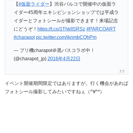
【
#仮面ライダー
】渋谷パルコで開催中の仮面ラ
イダー45周年エキシビションショップでは平成ラ
イダーとフォトシールが撮影できます！来場記念
にどうぞ！
https://t.co/1ThkIISRSz
#PARCOART
#charapot
pic.twitter.com/jknmbCQhPm
— プリ機charapot＠黒バスコラボ中！
(@charapot_jp)
2016年4月22日
イベント開催期間限定ではありますが。行く機会があれば
フォトシール撮影してみたいですねぇ（^∀^*）