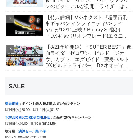
仮面ライダームトン、ケイ、ヴァンケ
ンのビジュアルが公開！ライダーは子
丑寅卯辰巳午未申酉戌亥猫猫の14人⁉
【特典詳細】Vシネクスト『超宇宙刑
事ギャバン インフィニティVSライ
ヤ』が12/11上映！Blu-ray SP版は
「DXギャバリオンブレード(エタニテ
ィver.)」「ユカイダーエモルギー」ほ
【8/21予約開始】「SUPER BEST」仮
か豪華特典付き！
面ライダーゼロワン、ビルド、ジオ
ウ、カブト、エグゼイド：変身ベルト
DXビルドドライバー、DXネオディケ
イドライバー、DXホッパーゼクターほ
か12点！
SALE
楽天市場
：ポイント最大49.5倍 お買い物マラソン
8月4日(火)20:00～8月11日(火)01:59
TOWER RECORDS ONLINE
：全品PT20％キャンペーン
8月6日(木)0:00～8月9日(日)23:59
駿河屋：
決算セール第２弾
8/7(金)8:00～8/12(水)7:599