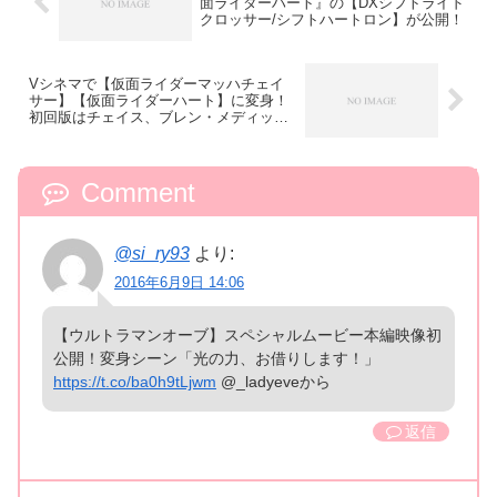
面ライダーハート』の【DXシフトライド
クロッサー/シフトハートロン】が公開！
Vシネマで【仮面ライダーマッハチェイ
サー】【仮面ライダーハート】に変身！
初回版はチェイス、ブレン・メディック
音声収録
Comment
@si_ry93
より:
2016年6月9日 14:06
【ウルトラマンオーブ】スペシャルムービー本編映像初
公開！変身シーン「光の力、お借りします！」
https://t.co/ba0h9tLjwm
@_ladyeveから
返信