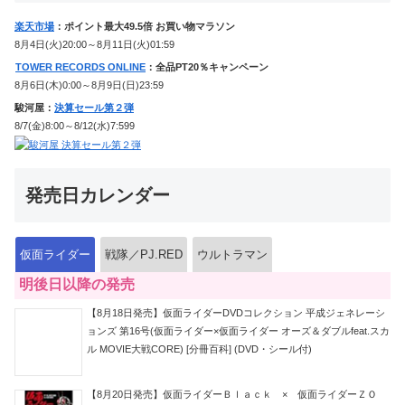
楽天市場
：ポイント最大49.5倍 お買い物マラソン
8月4日(火)20:00～8月11日(火)01:59
TOWER RECORDS ONLINE
：全品PT20％キャンペーン
8月6日(木)0:00～8月9日(日)23:59
駿河屋：
決算セール第２弾
8/7(金)8:00～8/12(水)7:599
発売日カレンダー
仮面ライダー
戦隊／PJ.RED
ウルトラマン
明後日以降の発売
【8月18日発売】仮面ライダーDVDコレクション 平成ジェネレーシ
ョンズ 第16号(仮面ライダー×仮面ライダー オーズ＆ダブルfeat.スカ
ル MOVIE大戦CORE) [分冊百科] (DVD・シール付)
【8月20日発売】仮面ライダーＢｌａｃｋ × 仮面ライダーＺＯ