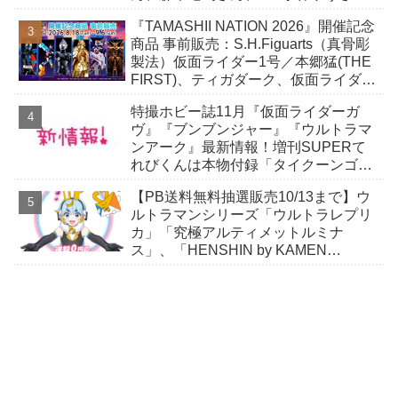
ん！
『TAMASHII NATION 2026』開催記念
商品 事前販売：S.H.Figuarts（真骨彫
製法）仮面ライダー1号／本郷猛(THE
FIRST)、ティガダーク、仮面ライダー
ガヴおカシなセット
特撮ホビー誌11月『仮面ライダーガ
ヴ』『ブンブンジャー』『ウルトラマ
ンアーク』最新情報！増刊SUPERて
れびくんは本物付録「タイクーンゴチ
ゾウ」付き！
【PB送料無料抽選販売10/13まで】ウ
ルトラマンシリーズ「ウルトラレプリ
カ」「究極アルティメットルミナ
ス」、「HENSHIN by KAMEN
RIDER」スニーカーほか