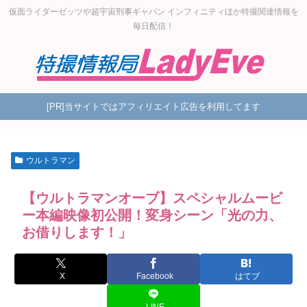
仮面ライダーゼッツや超宇宙刑事ギャバン インフィニティほか特撮関連情報を
毎日配信！
[PR]当サイトではアフィリエイト広告を利用してます
ウルトラマン
【ウルトラマンオーブ】スペシャルムービ
ー本編映像初公開！変身シーン「光の力、
お借りします！」
X
Facebook
はてブ