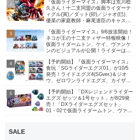
『仮面ライダーマイス』脚本は荒川稔
も！
久さん！十二支同盟の仮面ライダーテ
ィグル(寅)／ダット(卯)／ジャオ(巳)、
優菜の家庭教師・麻尾達臣のキャスト
が発表！トリガーのアキト金子隼也さ
『仮面ライダーマイス』9/6放送開始！
んも変身！
ネコが王の十二支ティザー特報映像！
仮面ライダームトン、ケイ、ヴァンケ
ンのビジュアルが公開！ライダーは子
丑寅卯辰巳午未申酉戌亥猫猫の14人⁉
【予約開始】『仮面ライダーマイス』
食玩「SGライダーエグズ01」が10/5
発売！ライドエグズ4(SGver.)＆ジオ
ウ、ゼロワンライドエグズ、カイザ、
ギャレン、ディエンドシードエグズ！
【予約開始】「DXレジェンドライダー
エグズ ゼッツ＆1号セット」が8/29発
売！「DXライダーエグズセット」
01・02で仮面ライダームトン、ヴァン
ケンに変身！マイスもフォームチェン
ジ！
SALE