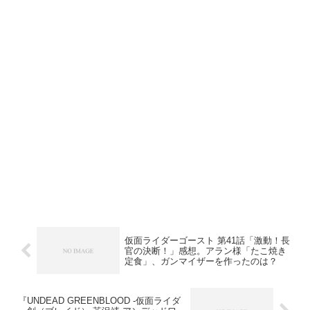
仮面ライダーゴースト 第41話「激動！長
官の決断！」感想。アラン様「たこ焼き
定食」、ガンマイザーを作ったのは？
『UNDEAD GREENBLOOD -仮面ライダ