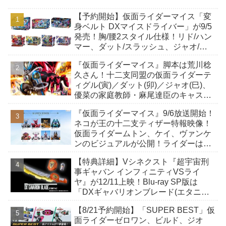
【予約開始】仮面ライダーマイス「変
身ベルト DXマイスドライバー」が9/5
発売！胸/腰2スタイル仕様！リド/ハン
マー、ダット/スラッシュ、ジャオ/バ
イト、ケイ/ショットボーンバックル
『仮面ライダーマイス』脚本は荒川稔
も！
久さん！十二支同盟の仮面ライダーテ
ィグル(寅)／ダット(卯)／ジャオ(巳)、
優菜の家庭教師・麻尾達臣のキャスト
が発表！トリガーのアキト金子隼也さ
『仮面ライダーマイス』9/6放送開始！
んも変身！
ネコが王の十二支ティザー特報映像！
仮面ライダームトン、ケイ、ヴァンケ
ンのビジュアルが公開！ライダーは子
丑寅卯辰巳午未申酉戌亥猫猫の14人⁉
【特典詳細】Vシネクスト『超宇宙刑
事ギャバン インフィニティVSライ
ヤ』が12/11上映！Blu-ray SP版は
「DXギャバリオンブレード(エタニテ
ィver.)」「ユカイダーエモルギー」ほ
【8/21予約開始】「SUPER BEST」仮
か豪華特典付き！
面ライダーゼロワン、ビルド、ジオ