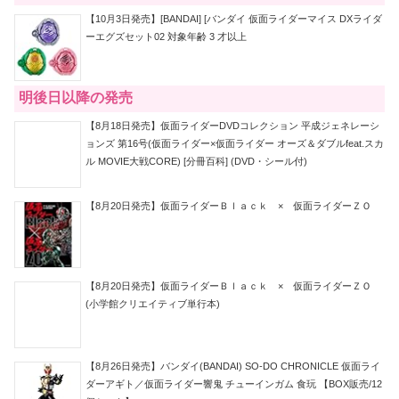
【10月3日発売】[BANDAI] [バンダイ 仮面ライダーマイス DXライダ
ーエグズセット02 対象年齢 3 才以上
明後日以降の発売
【8月18日発売】仮面ライダーDVDコレクション 平成ジェネレーシ
ョンズ 第16号(仮面ライダー×仮面ライダー オーズ＆ダブルfeat.スカ
ル MOVIE大戦CORE) [分冊百科] (DVD・シール付)
【8月20日発売】仮面ライダーＢｌａｃｋ × 仮面ライダーＺＯ
【8月20日発売】仮面ライダーＢｌａｃｋ × 仮面ライダーＺＯ
(小学館クリエイティブ単行本)
【8月26日発売】バンダイ(BANDAI) SO-DO CHRONICLE 仮面ライ
ダーアギト／仮面ライダー響鬼 チューインガム 食玩 【BOX販売/12