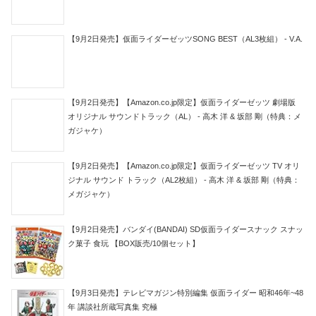
【9月2日発売】仮面ライダーゼッツSONG BEST（AL3枚組） - V.A.
【9月2日発売】【Amazon.co.jp限定】仮面ライダーゼッツ 劇場版
オリジナル サウンドトラック（AL） - 高木 洋 & 坂部 剛（特典：メ
ガジャケ）
【9月2日発売】【Amazon.co.jp限定】仮面ライダーゼッツ TV オリ
ジナル サウンド トラック（AL2枚組） - 高木 洋 & 坂部 剛（特典：
メガジャケ）
【9月2日発売】バンダイ(BANDAI) SD仮面ライダースナック スナッ
ク菓子 食玩 【BOX販売/10個セット】
【9月3日発売】テレビマガジン特別編集 仮面ライダー 昭和46年~48
年 講談社所蔵写真集 究極