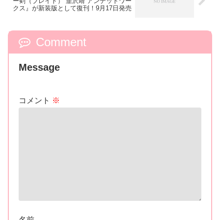
ー剣（ブレイド） 韮沢靖 アンデッドワー
クス』が新装版として復刊！9月17日発売
Comment
Message
コメント
※
名前