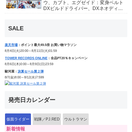
ウ、カブト、エグゼイド：変身ベルト
DXビルドドライバー、DXネオディケ
イドライバー、DXホッパーゼクターほ
か12点！
SALE
楽天市場
：ポイント最大49.5倍 お買い物マラソン
8月4日(火)20:00～8月11日(火)01:59
TOWER RECORDS ONLINE
：全品PT20％キャンペーン
8月6日(木)0:00～8月9日(日)23:59
駿河屋：
決算セール第２弾
8/7(金)8:00～8/12(水)7:599
発売日カレンダー
仮面ライダー
戦隊／PJ.RED
ウルトラマン
新着情報