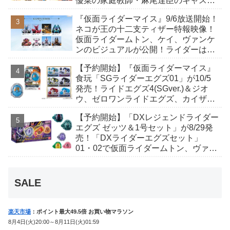
優菜の家庭教師・麻尾達臣のキャスト
が発表！トリガーのアキト金子隼也さ
『仮面ライダーマイス』9/6放送開始！
んも変身！
ネコが王の十二支ティザー特報映像！
仮面ライダームトン、ケイ、ヴァンケ
ンのビジュアルが公開！ライダーは子
丑寅卯辰巳午未申酉戌亥猫猫の14人⁉
【予約開始】『仮面ライダーマイス』
食玩「SGライダーエグズ01」が10/5
発売！ライドエグズ4(SGver.)＆ジオ
ウ、ゼロワンライドエグズ、カイザ、
ギャレン、ディエンドシードエグズ！
【予約開始】「DXレジェンドライダー
エグズ ゼッツ＆1号セット」が8/29発
売！「DXライダーエグズセット」
01・02で仮面ライダームトン、ヴァン
ケンに変身！マイスもフォームチェン
ジ！
SALE
楽天市場
：ポイント最大49.5倍 お買い物マラソン
8月4日(火)20:00～8月11日(火)01:59