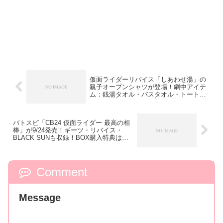
仮面ライダーリバイス「しあわせ湯」の
親子オープンシャツが登場！劇中アイテ
ム：銭湯タオル・バスタオル・トートな
どが再販！
バトスピ「CB24 仮面ライダー 最高の相
棒」が9/24発売！ギーツ・リバイス・
BLACK SUNも収録！BOX購入特典は実
写ヒロインパック！
Comment
Message