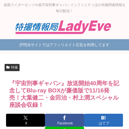
仮面ライダーゼッツや超宇宙刑事ギャバン インフィニティほか特撮関連情報を
毎日配信！
[PR]当サイトではアフィリエイト広告を利用してます
特撮
『宇宙刑事ギャバン』放送開始40周年を記
念してBlu-ray BOXが廉価版で11/16発
売！大葉健二・金田治・村上潤スペシャル
座談会収録！
X
Facebook
はてブ