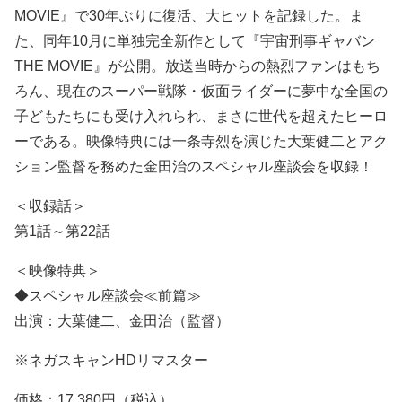
MOVIE』で30年ぶりに復活、大ヒットを記録した。ま
た、同年10月に単独完全新作として『宇宙刑事ギャバン
THE MOVIE』が公開。放送当時からの熱烈ファンはもち
ろん、現在のスーパー戦隊・仮面ライダーに夢中な全国の
子どもたちにも受け入れられ、まさに世代を超えたヒーロ
ーである。映像特典には一条寺烈を演じた大葉健二とアク
ション監督を務めた金田治のスペシャル座談会を収録！
＜収録話＞
第1話～第22話
＜映像特典＞
◆スペシャル座談会≪前篇≫
出演：大葉健二、金田治（監督）
※ネガスキャンHDリマスター
価格：17,380円（税込）