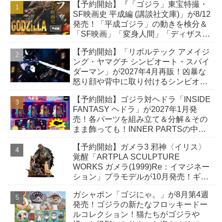
【予約開始】『「ゴジラ」東宝特撮・
SF映画史 平成編 (講談社文庫)」が8/12
発売！「平成ゴジラ」の動きを検分＆
「SF映画」「変身人間」「ディザスタ
ー路線」「ホラー映画」などを研究！
【予約開始】「リボルテック アメイジ
ング・ヤマグチ シンビオート・スパイ
ダーマン」が2027年4月再販！凶暴な
怒り顔や背中に取り付けるシンビオー
トエフェクトでスーツの危険性を表
【予約開始】ゴジラ対ヘドラ「INSIDE
現！
FANTASY ヘドラ」が2027年1月発
売！各パーツを組み立て＆分解＆その
まま飾っても！INNER PARTSの中に
収納できる「幼体」付き！
【予約開始】ガメラ3 邪神〈イリス〉
覚醒「ARTPLA SCULPTURE
WORKS ガメラ(1999)Re：イマジネー
ション」プラモデルが10月発売！ギャ
オスハイパーにとどめを刺そうとする
ガシャポン「ゴジにゃ。」が8月第4週
緊迫の瞬間！
発売！ゴジラの新たなフロッキードー
ルコレクション！猫たちがゴジラや