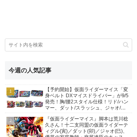
今週の人気記事
【予約開始】仮面ライダーマイス「変
身ベルト DXマイスドライバー」が9/5
発売！胸/腰2スタイル仕様！リド/ハン
マー、ダット/スラッシュ、ジャオ/バ
イト、ケイ/ショットボーンバックル
『仮面ライダーマイス』脚本は荒川稔
も！
久さん！十二支同盟の仮面ライダーテ
ィグル(寅)／ダット(卯)／ジャオ(巳)、