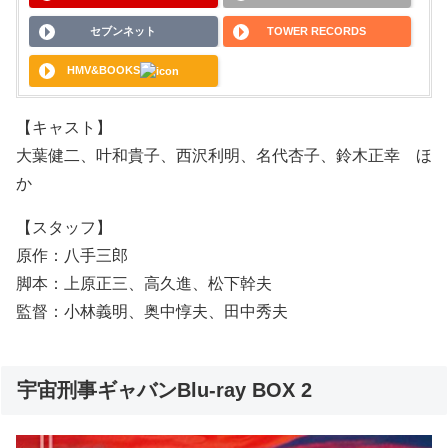
セブンネット
TOWER RECORDS
HMV&BOOKS
【キャスト】
大葉健二、叶和貴子、西沢利明、名代杏子、鈴木正幸 ほ
か
【スタッフ】
原作：八手三郎
脚本：上原正三、高久進、松下幹夫
監督：小林義明、奥中惇夫、田中秀夫
宇宙刑事ギャバンBlu-ray BOX 2