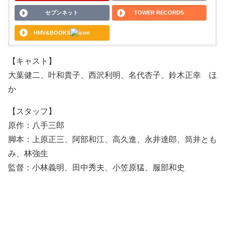
セブンネット
TOWER RECORDS
HMV&BOOKS
【キャスト】
大葉健二、叶和貴子、西沢利明、名代杏子、鈴木正幸 ほ
か
【スタッフ】
原作：八手三郎
脚本：上原正三、阿部和江、高久進、永井達郎、筒井とも
み、林強生
監督：小林義明、田中秀夫、小笠原猛、服部和史