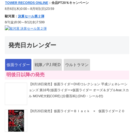
TOWER RECORDS ONLINE
：全品PT20％キャンペーン
8月6日(木)0:00～8月9日(日)23:59
駿河屋：
決算セール第２弾
8/7(金)8:00～8/12(水)7:599
発売日カレンダー
仮面ライダー
戦隊／PJ.RED
ウルトラマン
明後日以降の発売
【8月18日発売】仮面ライダーDVDコレクション 平成ジェネレーシ
ョンズ 第16号(仮面ライダー×仮面ライダー オーズ＆ダブルfeat.スカ
ル MOVIE大戦CORE) [分冊百科] (DVD・シール付)
【8月20日発売】仮面ライダーＢｌａｃｋ × 仮面ライダーＺＯ