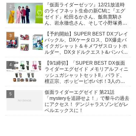
『仮面ライダーゼッツ』12/21放送時
か12点！
のライフネット生命の新CMに『エグ
ゼイド』松田るかさん、飯島寛騎さ
ん、岩永徹也さん、そして小野塚勇人
さんが登場！
【予約開始】SUPER BEST DXブレイ
バックル、DXケータロス、DX爆走バ
イクガシャット＆キメワザスロットホ
ルダー、DXタドルクエスト&バンバン
シューティングガシャットが7/25発
【9/1締切】「SUPER BEST DX仮面
売！
ライダーエグゼイド メモリアルフィニ
ッシュガシャットセットII」パラド、
檀正宗、ポッピーピポパポ！3人の台
詞を収録！
仮面ライダーエグゼイド 第21話
「mysteryを追跡せよ！」で黎斗の過去
にアクセス！ デンジャラスゾンビがレ
ベルエックスに！