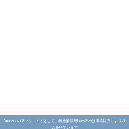
Amazonのアソシエイトとして、特撮情報局LadyEveは適格販売により収
入を得ています