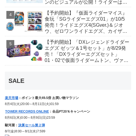
ンのビジュアルが公開！ライダーは子
丑寅卯辰巳午未申酉戌亥猫猫の14人⁉
【予約開始】『仮面ライダーマイス』
食玩「SGライダーエグズ01」が10/5
発売！ライドエグズ4(SGver.)＆ジオ
ウ、ゼロワンライドエグズ、カイザ、
ギャレン、ディエンドシードエグズ！
【予約開始】「DXレジェンドライダー
エグズ ゼッツ＆1号セット」が8/29発
売！「DXライダーエグズセット」
01・02で仮面ライダームトン、ヴァン
ケンに変身！マイスもフォームチェン
ジ！
SALE
楽天市場
：ポイント最大49.5倍 お買い物マラソン
8月4日(火)20:00～8月11日(火)01:59
TOWER RECORDS ONLINE
：全品PT20％キャンペーン
8月6日(木)0:00～8月9日(日)23:59
駿河屋：
決算セール第２弾
8/7(金)8:00～8/12(水)7:599