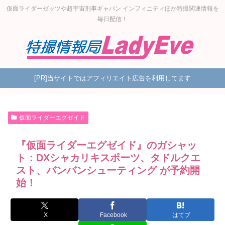
仮面ライダーゼッツや超宇宙刑事ギャバン インフィニティほか特撮関連情報を
毎日配信！
[PR]当サイトではアフィリエイト広告を利用してます
仮面ライダーエグゼイド
『仮面ライダーエグゼイド』のガシャッ
ト：DXシャカリキスポーツ、タドルクエ
スト、バンバンシューティング が予約開
始！
X
Facebook
はてブ