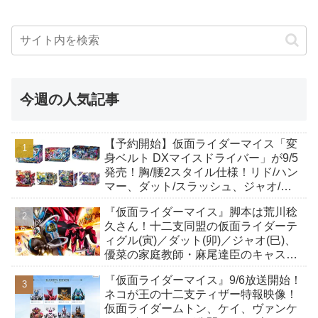
今週の人気記事
【予約開始】仮面ライダーマイス「変
身ベルト DXマイスドライバー」が9/5
発売！胸/腰2スタイル仕様！リド/ハン
マー、ダット/スラッシュ、ジャオ/バ
イト、ケイ/ショットボーンバックル
『仮面ライダーマイス』脚本は荒川稔
も！
久さん！十二支同盟の仮面ライダーテ
ィグル(寅)／ダット(卯)／ジャオ(巳)、
優菜の家庭教師・麻尾達臣のキャスト
が発表！トリガーのアキト金子隼也さ
『仮面ライダーマイス』9/6放送開始！
んも変身！
ネコが王の十二支ティザー特報映像！
仮面ライダームトン、ケイ、ヴァンケ