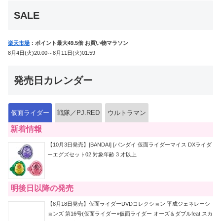
か12点！
SALE
楽天市場
：ポイント最大49.5倍 お買い物マラソン
8月4日(火)20:00～8月11日(火)01:59
発売日カレンダー
仮面ライダー
戦隊／PJ.RED
ウルトラマン
新着情報
【10月3日発売】[BANDAI] [バンダイ 仮面ライダーマイス DXライダ
ーエグズセット02 対象年齢 3 才以上
明後日以降の発売
【8月18日発売】仮面ライダーDVDコレクション 平成ジェネレーシ
ョンズ 第16号(仮面ライダー×仮面ライダー オーズ＆ダブルfeat.スカ