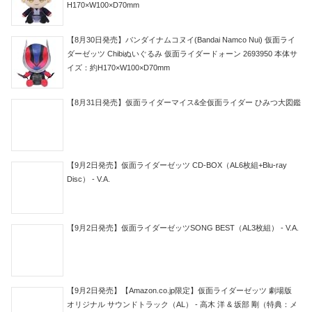
H170×W100×D70mm
【8月30日発売】バンダイナムコヌイ(Bandai Namco Nui) 仮面ライ
ダーゼッツ Chibiぬいぐるみ 仮面ライダードォーン 2693950 本体サ
イズ：約H170×W100×D70mm
【8月31日発売】仮面ライダーマイス&全仮面ライダー ひみつ大図鑑
【9月2日発売】仮面ライダーゼッツ CD-BOX（AL6枚組+Blu-ray
Disc） - V.A.
【9月2日発売】仮面ライダーゼッツSONG BEST（AL3枚組） - V.A.
【9月2日発売】【Amazon.co.jp限定】仮面ライダーゼッツ 劇場版
オリジナル サウンドトラック（AL） - 高木 洋 & 坂部 剛（特典：メ