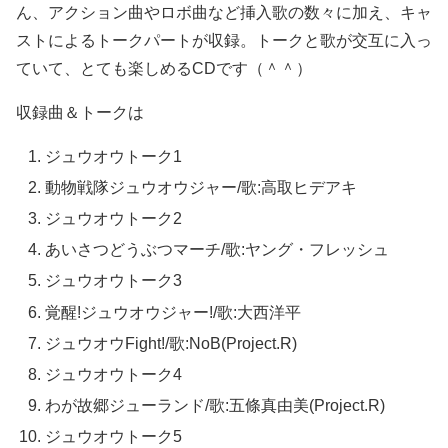
ん、アクション曲やロボ曲など挿入歌の数々に加え、キャ
ストによるトークパートが収録。トークと歌が交互に入っ
ていて、とても楽しめるCDです（＾＾）
収録曲＆トークは
ジュウオウトーク1
動物戦隊ジュウオウジャー/歌:高取ヒデアキ
ジュウオウトーク2
あいさつどうぶつマーチ/歌:ヤング・フレッシュ
ジュウオウトーク3
覚醒!ジュウオウジャー!/歌:大西洋平
ジュウオウFight!/歌:NoB(Project.R)
ジュウオウトーク4
わが故郷ジューランド/歌:五條真由美(Project.R)
ジュウオウトーク5