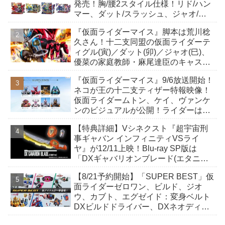
発売！胸/腰2スタイル仕様！リド/ハン
マー、ダット/スラッシュ、ジャオ/バ
イト、ケイ/ショットボーンバックル
『仮面ライダーマイス』脚本は荒川稔
も！
久さん！十二支同盟の仮面ライダーテ
ィグル(寅)／ダット(卯)／ジャオ(巳)、
優菜の家庭教師・麻尾達臣のキャスト
が発表！トリガーのアキト金子隼也さ
『仮面ライダーマイス』9/6放送開始！
んも変身！
ネコが王の十二支ティザー特報映像！
仮面ライダームトン、ケイ、ヴァンケ
ンのビジュアルが公開！ライダーは子
丑寅卯辰巳午未申酉戌亥猫猫の14人⁉
【特典詳細】Vシネクスト『超宇宙刑
事ギャバン インフィニティVSライ
ヤ』が12/11上映！Blu-ray SP版は
「DXギャバリオンブレード(エタニテ
ィver.)」「ユカイダーエモルギー」ほ
【8/21予約開始】「SUPER BEST」仮
か豪華特典付き！
面ライダーゼロワン、ビルド、ジオ
ウ、カブト、エグゼイド：変身ベルト
DXビルドドライバー、DXネオディケ
イドライバー、DXホッパーゼクターほ