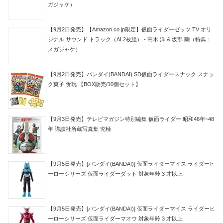
ガジャケ）
【9月2日発売】【Amazon.co.jp限定】仮面ライダーゼッツ TV オリ
ジナル サウンド トラック（AL2枚組） - 高木 洋 & 坂部 剛（特典：
メガジャケ）
【9月2日発売】バンダイ(BANDAI) SD仮面ライダースナック スナッ
ク菓子 食玩 【BOX販売/10個セット】
【9月3日発売】テレビマガジン特別編集 仮面ライダー 昭和46年~48
年 講談社所蔵写真集 究極
【9月5日発売】[バンダイ(BANDAI)] 仮面ライダーマイス ライダーヒ
ーローシリーズ 仮面ライダーダット 対象年齢 3 才以上
【9月5日発売】[バンダイ(BANDAI)] 仮面ライダーマイス ライダーヒ
ーローシリーズ 仮面ライダーマオウ 対象年齢 3 才以上