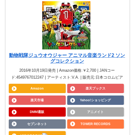
動物戦隊ジュウオウジャー アニマル音楽ランド2 ソン
グコレクション
2016年10月19日発売 | Amazon価格:￥2,700 | JANコー
ド:4549767012247 | アーティスト:V.A. | 販売元:日本コロムビア
Amazon
楽天ブックス
楽天市場
Yahoo!ショッピング
DMM通販
アニメイト
セブンネット
TOWER RECORDS