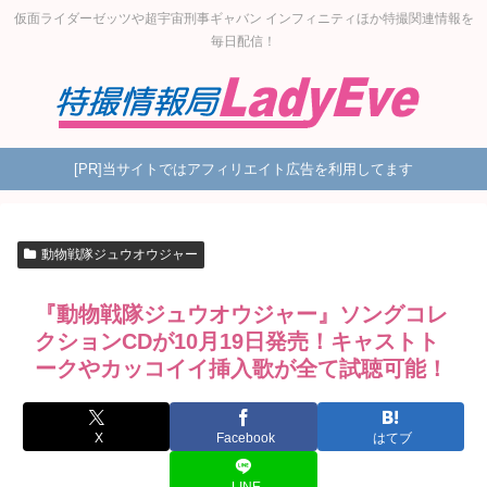
仮面ライダーゼッツや超宇宙刑事ギャバン インフィニティほか特撮関連情報を
毎日配信！
[PR]当サイトではアフィリエイト広告を利用してます
動物戦隊ジュウオウジャー
『動物戦隊ジュウオウジャー』ソングコレ
クションCDが10月19日発売！キャストト
ークやカッコイイ挿入歌が全て試聴可能！
X
Facebook
はてブ