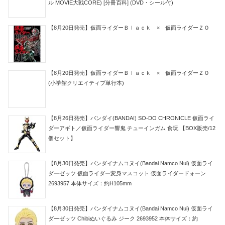
ル MOVIE大戦CORE) [分冊百科] (DVD・シール付)
【8月20日発売】仮面ライダーＢｌａｃｋ × 仮面ライダーＺＯ
【8月20日発売】仮面ライダーＢｌａｃｋ × 仮面ライダーＺＯ
(小学館クリエイティブ単行本)
【8月26日発売】バンダイ(BANDAI) SO-DO CHRONICLE 仮面ライ
ダーアギト／仮面ライダー響鬼 チューインガム 食玩 【BOX販売/12
個セット】
【8月30日発売】バンダイナムコヌイ(Bandai Namco Nui) 仮面ライ
ダーゼッツ 仮面ライダー変身マスコット 仮面ライダードォーン
2693957 本体サイズ：約H105mm
【8月30日発売】バンダイナムコヌイ(Bandai Namco Nui) 仮面ライ
ダーゼッツ Chibiぬいぐるみ ジーク 2693952 本体サイズ：約