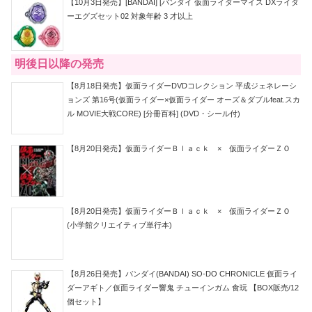
【10月3日発売】[BANDAI] [バンダイ 仮面ライダーマイス DXライダ
ーエグズセット02 対象年齢 3 才以上
明後日以降の発売
【8月18日発売】仮面ライダーDVDコレクション 平成ジェネレーシ
ョンズ 第16号(仮面ライダー×仮面ライダー オーズ＆ダブルfeat.スカ
ル MOVIE大戦CORE) [分冊百科] (DVD・シール付)
【8月20日発売】仮面ライダーＢｌａｃｋ × 仮面ライダーＺＯ
【8月20日発売】仮面ライダーＢｌａｃｋ × 仮面ライダーＺＯ
(小学館クリエイティブ単行本)
【8月26日発売】バンダイ(BANDAI) SO-DO CHRONICLE 仮面ライ
ダーアギト／仮面ライダー響鬼 チューインガム 食玩 【BOX販売/12
個セット】