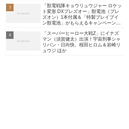
「獣電戦隊キョウリュウジャー ロケッ
ト変形 DXプレズオー」獣電池（プレ
ズオン）1本付属＆「特製ブレイブイ
ン獣電池」がもらえるキャンペーン
（ネット通販でも）／Amazon在庫復
「スーパーヒーロー大戦Z」にイナズ
活！
マン（須賀健太）出演！宇宙刑事シャ
リバン・日向快、桜田ヒロム＆岩崎リ
ュウジ ほか