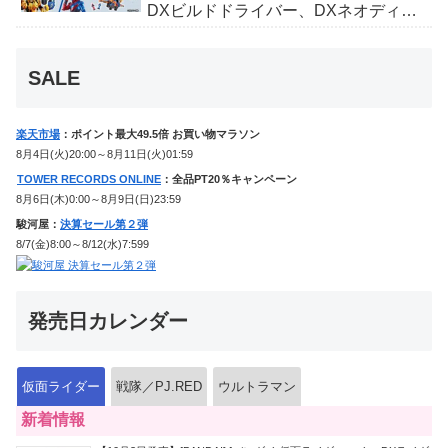
DXビルドドライバー、DXネオディケ
イドライバー、DXホッパーゼクターほ
か12点！
SALE
楽天市場
：ポイント最大49.5倍 お買い物マラソン
8月4日(火)20:00～8月11日(火)01:59
TOWER RECORDS ONLINE
：全品PT20％キャンペーン
8月6日(木)0:00～8月9日(日)23:59
駿河屋：
決算セール第２弾
8/7(金)8:00～8/12(水)7:599
発売日カレンダー
仮面ライダー
戦隊／PJ.RED
ウルトラマン
新着情報