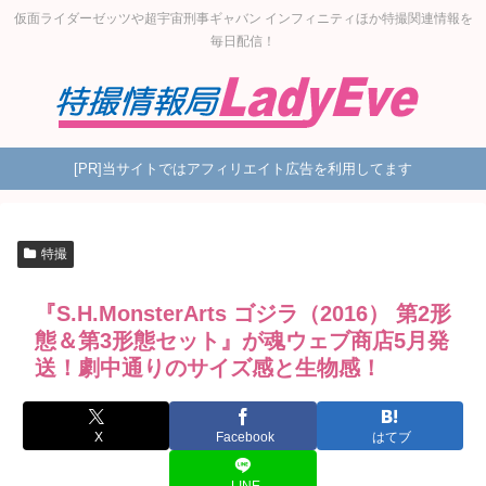
仮面ライダーゼッツや超宇宙刑事ギャバン インフィニティほか特撮関連情報を
毎日配信！
[PR]当サイトではアフィリエイト広告を利用してます
特撮
『S.H.MonsterArts ゴジラ（2016） 第2形
態＆第3形態セット』が魂ウェブ商店5月発
送！劇中通りのサイズ感と生物感！
X
Facebook
はてブ