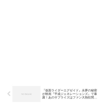
『仮面ライダーエグゼイド』永夢の秘密
が映画『平成ジェネレーションズ』で暴
露！あのサプライズはファン大熱狂間違
いなし？