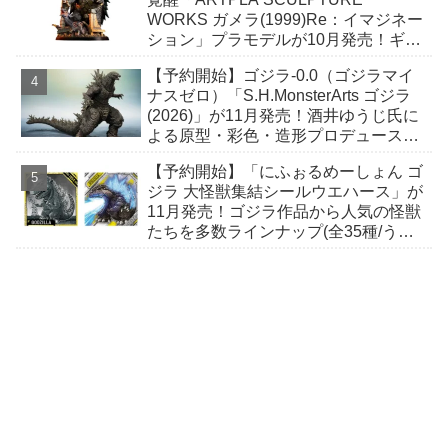
WORKS ガメラ(1999)Re：イマジネー
ション」プラモデルが10月発売！ギャ
オスハイパーにとどめを刺そうとする
【予約開始】ゴジラ-0.0（ゴジラマイ
緊迫の瞬間！
ナスゼロ）「S.H.MonsterArts ゴジラ
(2026)」が11月発売！酒井ゆうじ氏に
よる原型・彩色・造形プロデュースに
て立体化！
【予約開始】「にふぉるめーしょん ゴ
ジラ 大怪獣集結シールウエハース」が
11月発売！ゴジラ作品から人気の怪獣
たちを多数ラインナップ(全35種/うち
シクレ2種)！ ウルトラレアには箔押し
加工！