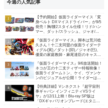
今週の人気記事
【予約開始】仮面ライダーマイス「変
身ベルト DXマイスドライバー」が9/5
発売！胸/腰2スタイル仕様！リド/ハン
マー、ダット/スラッシュ、ジャオ/バ
イト、ケイ/ショットボーンバックル
『仮面ライダーマイス』脚本は荒川稔
も！
久さん！十二支同盟の仮面ライダーテ
ィグル(寅)／ダット(卯)／ジャオ(巳)、
優菜の家庭教師・麻尾達臣のキャスト
が発表！トリガーのアキト金子隼也さ
『仮面ライダーマイス』9/6放送開始！
んも変身！
ネコが王の十二支ティザー特報映像！
仮面ライダームトン、ケイ、ヴァンケ
ンのビジュアルが公開！ライダーは子
丑寅卯辰巳午未申酉戌亥猫猫の14人⁉
【特典詳細】Vシネクスト『超宇宙刑
事ギャバン インフィニティVSライ
ヤ』が12/11上映！Blu-ray SP版は
「DXギャバリオンブレード(エタニテ
ィver.)」「ユカイダーエモルギー」ほ