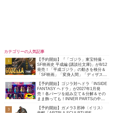
カテゴリーの人気記事
【予約開始】『「ゴジラ」東宝特撮・
SF映画史 平成編 (講談社文庫)」が8/12
発売！「平成ゴジラ」の動きを検分＆
「SF映画」「変身人間」「ディザスタ
ー路線」「ホラー映画」などを研究！
【予約開始】ゴジラ対ヘドラ「INSIDE
FANTASY ヘドラ」が2027年1月発
売！各パーツを組み立て＆分解＆その
まま飾っても！INNER PARTSの中に
収納できる「幼体」付き！
【予約開始】ガメラ3 邪神〈イリス〉
覚醒「ARTPLA SCULPTURE