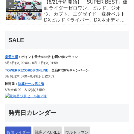
【8/21予約開始】「SUPER BEST」仮
か豪華特典付き！
面ライダーゼロワン、ビルド、ジオ
ウ、カブト、エグゼイド：変身ベルト
DXビルドドライバー、DXネオディケ
イドライバー、DXホッパーゼクターほ
か12点！
SALE
楽天市場
：ポイント最大49.5倍 お買い物マラソン
8月4日(火)20:00～8月11日(火)01:59
TOWER RECORDS ONLINE
：全品PT20％キャンペーン
8月6日(木)0:00～8月9日(日)23:59
駿河屋：
決算セール第２弾
8/7(金)8:00～8/12(水)7:599
発売日カレンダー
仮面ライダー
戦隊／PJ.RED
ウルトラマン