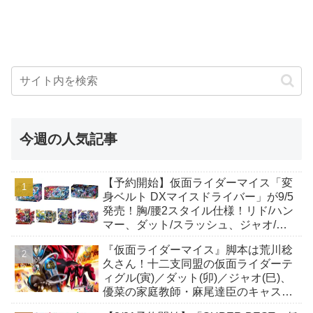
今週の人気記事
【予約開始】仮面ライダーマイス「変
身ベルト DXマイスドライバー」が9/5
発売！胸/腰2スタイル仕様！リド/ハン
マー、ダット/スラッシュ、ジャオ/バ
イト、ケイ/ショットボーンバックル
『仮面ライダーマイス』脚本は荒川稔
も！
久さん！十二支同盟の仮面ライダーテ
ィグル(寅)／ダット(卯)／ジャオ(巳)、
優菜の家庭教師・麻尾達臣のキャスト
が発表！トリガーのアキト金子隼也さ