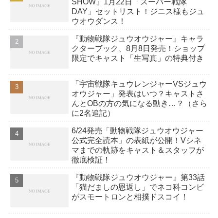
SHOW』1月22日「スーパー戦隊
DAY」セットリスト！ジニス様もジュ
ウオウダンス！
『動物戦隊ジュウオウジャー』キャラ
クターブック、8月8日発売！ショップ
限定でキャスト「生写真」の特典付き
「宇宙戦隊キュウレンジャーVSジュウ
オウジャー」発表はいつ？キャストさ
んとOBの方の気になる動き…？（さら
に2名追記）
6/24発売「動物戦隊ジュウオウジャー
公式完全読本」の表紙が公開！Vシネ
マまでの軌跡をキャスト＆スタッフが
徹底検証！
『動物戦隊ジュウオウジャー』第33話
「猫だましの恩返し」でネコ科コンビ
がスモートロンと相撲ドスコイ！