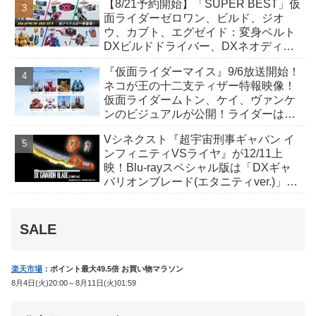
【8/21予約開始】「SUPER BEST」仮
んも変身！
面ライダーゼロワン、ビルド、ジオ
ウ、カブト、エグゼイド：変身ベルト
DXビルドドライバー、DXネオディケ
イドライバー、DXホッパーゼクターほ
『仮面ライダーマイス』9/6放送開始！
か12点！
ネコが王の十二支ティザー特報映像！
仮面ライダームトン、ケイ、ヴァンケ
ンのビジュアルが公開！ライダーは子
丑寅卯辰巳午未申酉戌亥猫猫の14人⁉
Vシネクスト『超宇宙刑事ギャバン イ
ンフィニティVSライヤ』が12/11上
映！Blu-rayスペシャル版は「DXギャ
バリオンブレード(エタニティver.)」
「ユカイダーエモルギー」ほか豪華特
典付！
SALE
楽天市場
：ポイント最大49.5倍 お買い物マラソン
8月4日(火)20:00～8月11日(火)01:59