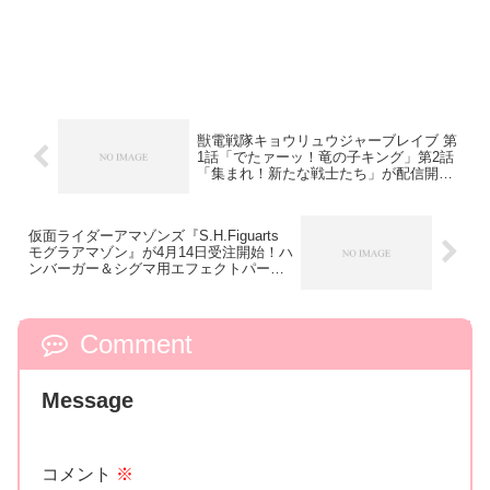
獣電戦隊キョウリュウジャーブレイブ 第
1話「でたァーッ！竜の子キング」第2話
「集まれ！新たな戦士たち」が配信開
始！
仮面ライダーアマゾンズ『S.H.Figuarts
モグラアマゾン』が4月14日受注開始！ハ
ンバーガー＆シグマ用エフェクトパーツ
が付属
Comment
Message
コメント
※