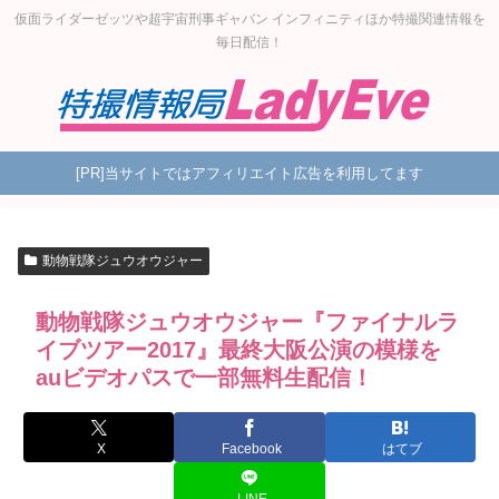
仮面ライダーゼッツや超宇宙刑事ギャバン インフィニティほか特撮関連情報を
毎日配信！
[PR]当サイトではアフィリエイト広告を利用してます
動物戦隊ジュウオウジャー
動物戦隊ジュウオウジャー『ファイナルラ
イブツアー2017』最終大阪公演の模様を
auビデオパスで一部無料生配信！
X
Facebook
はてブ