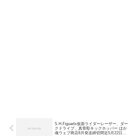
S.H.Figuarts仮面ライダーレーザー、ダー
クドライブ、真骨彫キックホッパー ほか
魂ウェブ商店8月発送締切間近5月22日ま