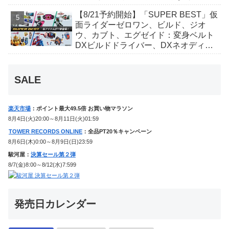
ィver.)」「ユカイダーエモルギー」ほ
【8/21予約開始】「SUPER BEST」仮
か豪華特典付き！
面ライダーゼロワン、ビルド、ジオ
ウ、カブト、エグゼイド：変身ベルト
DXビルドドライバー、DXネオディケ
イドライバー、DXホッパーゼクターほ
か12点！
SALE
楽天市場
：ポイント最大49.5倍 お買い物マラソン
8月4日(火)20:00～8月11日(火)01:59
TOWER RECORDS ONLINE
：全品PT20％キャンペーン
8月6日(木)0:00～8月9日(日)23:59
駿河屋：
決算セール第２弾
8/7(金)8:00～8/12(水)7:599
発売日カレンダー