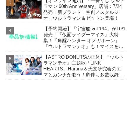
【オンライン開始】「一番くじ ウルト
ラマン 60th Anniversary」店舗：7/24
発売！新ブランド「空創ノスタルジ
オ」ウルトラマン＆ゼットン登場！
【予約開始】「宇宙船 vol.194」が10/1
発売！『仮面ライダーマイス』大特
集！『角醒ハンター オメガホーン』
『ウルトラマンテオ』も！マイスをよ
り楽しむための小冊子が付属！
【ASTRO DONUTSの正体】『ウルト
ラマンテオ』主題歌「LINK
HEARTS」Haruna＆天文研究会のエ
マとカンナが歌う！劇伴も多数収録し
たCDが8/5発売！