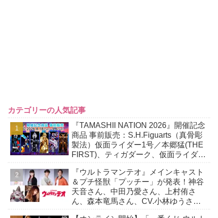
カテゴリーの人気記事
『TAMASHII NATION 2026』開催記念
商品 事前販売：S.H.Figuarts（真骨彫
製法）仮面ライダー1号／本郷猛(THE
FIRST)、ティガダーク、仮面ライダー
ガヴおカシなセット
『ウルトラマンテオ』メインキャスト
＆プチ怪獣「プッチー」が発表！神谷
天音さん、中田乃愛さん、上村侑さ
ん、森本竜馬さん、CV.小林ゆうさ
ん！