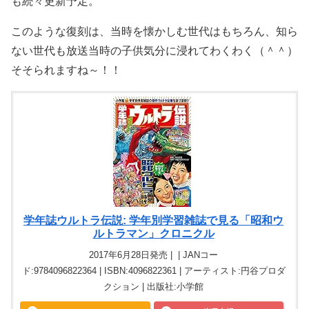
も続々更新予定。
このような復刻は、当時を懐かしむ世代はもちろん、知ら
ない世代も放送当時の子供気分に浸れてわくわく（＾＾）
そそられますね～！！
学年誌ウルトラ伝説: 学年別学習雑誌で見る「昭和ウ
ルトラマン」クロニクル
2017年6月28日発売 | | JANコー
ド:9784096822364 | ISBN:4096822361 | アーティスト:円谷プロダ
クション | 出版社:小学館