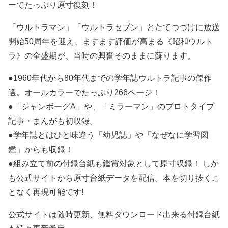
ーでたっぷり原寸復刻！
「ウルトラマン」「ウルトラセブン」とたてつづけに放送
開始50周年を迎え、ますます評価が高まる《昭和ウルト
ラ》の全盛期が、当時の興奮そのままに蘇ります。
●1960年代から80年代までの学年誌ウルトラ記事の傑作
選。オールカラーでたっぷり266ページ！
●「ジャンボーグA」や、「ミラーマン」のプロトタイプ
記事・まんがも初収録。
●学年誌とはひと味違う「幼児誌」や「なぜなに学習図
鑑」からも収録！
●組み立て前の付録台紙も鑑賞対象として原寸収録！ しか
も公式サイトから原寸台紙データを配信。本を切り抜くこ
となく再現可能です!
公式サイトは随時更新、無料ダウンロード出来る付録台紙