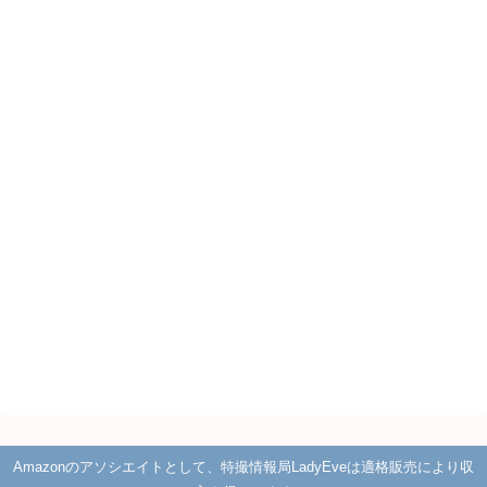
Amazonのアソシエイトとして、特撮情報局LadyEveは適格販売により収