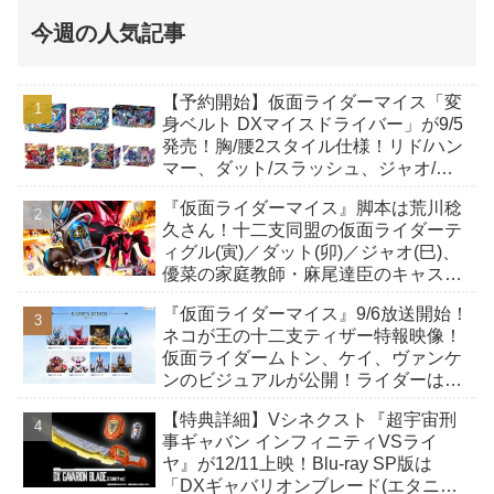
今週の人気記事
【予約開始】仮面ライダーマイス「変
身ベルト DXマイスドライバー」が9/5
発売！胸/腰2スタイル仕様！リド/ハン
マー、ダット/スラッシュ、ジャオ/バ
イト、ケイ/ショットボーンバックル
『仮面ライダーマイス』脚本は荒川稔
も！
久さん！十二支同盟の仮面ライダーテ
ィグル(寅)／ダット(卯)／ジャオ(巳)、
優菜の家庭教師・麻尾達臣のキャスト
が発表！トリガーのアキト金子隼也さ
『仮面ライダーマイス』9/6放送開始！
んも変身！
ネコが王の十二支ティザー特報映像！
仮面ライダームトン、ケイ、ヴァンケ
ンのビジュアルが公開！ライダーは子
丑寅卯辰巳午未申酉戌亥猫猫の14人⁉
【特典詳細】Vシネクスト『超宇宙刑
事ギャバン インフィニティVSライ
ヤ』が12/11上映！Blu-ray SP版は
「DXギャバリオンブレード(エタニテ