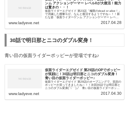
ンム アクションゲーマー レベル0が大復活！能力
は驚きの・・！
仮面ライダーエグゼイド 第23話「極限のdead or alive！」
で消滅した檀黎斗が、なんと復活するようですね～！！新
たな姿「仮面ライダーゲンム アクションゲーマー レベル
0」に変身！！仮面ライダーゲンム アクションゲーマー レ
2017.04.28
www.ladyeve.net
ベル0檀
30話で明日那とニコのダブル変身！
青い目の仮面ライダーポッピーが登場ですね♪
仮面ライダーエグゼイド 第29話のOPでポッピー
が笑顔に！30話は明日那とニコのダブル変身！
青い目の仮面ライダーポッピー♪
仮面ライダーエグゼイド 第29話のオープニングで、笑顔の
ポッピーが戻ってきましたね～！！次回30話では明日那と
ニコのダブル変身(´▽｀)ノ 青い目の仮面ライダーポッピ
ー登場ですね！！仮面ライダーエグゼイド OPのポッピー
2017.04.30
www.ladyeve.net
ピポパポ＆明日那仮面