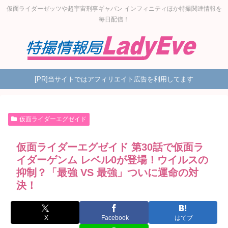
仮面ライダーゼッツや超宇宙刑事ギャバン インフィニティほか特撮関連情報を
毎日配信！
[PR]当サイトではアフィリエイト広告を利用してます
仮面ライダーエグゼイド
仮面ライダーエグゼイド 第30話で仮面ラ
イダーゲンム レベル0が登場！ウイルスの
抑制？「最強 VS 最強」ついに運命の対
決！
X
Facebook
はてブ