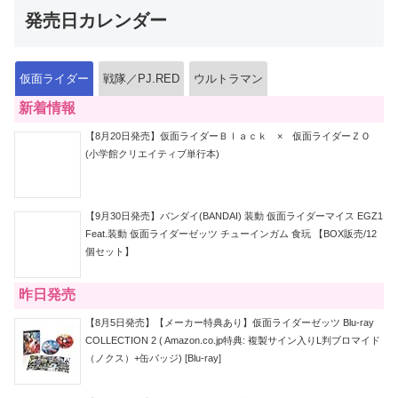
発売日カレンダー
仮面ライダー
戦隊／PJ.RED
ウルトラマン
新着情報
【8月20日発売】仮面ライダーＢｌａｃｋ × 仮面ライダーＺＯ
(小学館クリエイティブ単行本)
【9月30日発売】バンダイ(BANDAI) 装動 仮面ライダーマイス EGZ1
Feat.装動 仮面ライダーゼッツ チューインガム 食玩 【BOX販売/12
個セット】
昨日発売
【8月5日発売】【メーカー特典あり】仮面ライダーゼッツ Blu-ray
COLLECTION 2 ( Amazon.co.jp特典: 複製サイン入りL判ブロマイド
（ノクス）+缶バッジ) [Blu-ray]