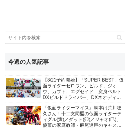
今週の人気記事
【8/21予約開始】「SUPER BEST」仮
面ライダーゼロワン、ビルド、ジオ
ウ、カブト、エグゼイド：変身ベルト
DXビルドドライバー、DXネオディケ
イドライバー、DXホッパーゼクターほ
『仮面ライダーマイス』脚本は荒川稔
か12点！
久さん！十二支同盟の仮面ライダーテ
ィグル(寅)／ダット(卯)／ジャオ(巳)、
優菜の家庭教師・麻尾達臣のキャスト