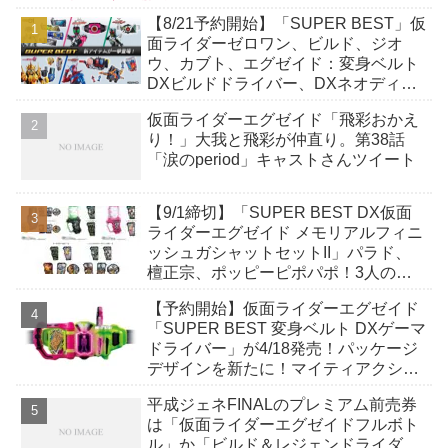
【8/21予約開始】「SUPER BEST」仮
面ライダーゼロワン、ビルド、ジオ
ウ、カブト、エグゼイド：変身ベルト
DXビルドドライバー、DXネオディケ
イドライバー、DXホッパーゼクターほ
仮面ライダーエグゼイド「飛彩おかえ
か12点！
り！」大我と飛彩が仲直り。第38話
「涙のperiod」キャストさんツイート
【9/1締切】「SUPER BEST DX仮面
ライダーエグゼイド メモリアルフィニ
ッシュガシャットセットII」パラド、
檀正宗、ポッピーピポパポ！3人の台
詞を収録！
【予約開始】仮面ライダーエグゼイド
「SUPER BEST 変身ベルト DXゲーマ
ドライバー」が4/18発売！パッケージ
デザインを新たに！マイティアクショ
ンXガシャットが付属！
平成ジェネFINALのプレミアム前売券
は「仮面ライダーエグゼイドフルボト
ル」か「ビルド＆レジェンドライダ