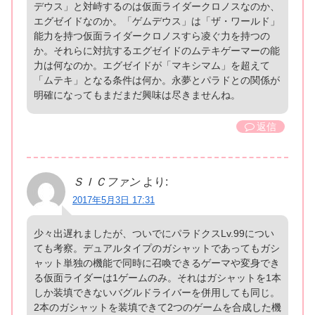
デウス」と対峙するのは仮面ライダークロノスなのか、
エグゼイドなのか。「ゲムデウス」は「ザ・ワールド」
能力を持つ仮面ライダークロノスすら凌ぐ力を持つの
か。それらに対抗するエグゼイドのムテキゲーマーの能
力は何なのか。エグゼイドが「マキシマム」を超えて
「ムテキ」となる条件は何か。永夢とパラドとの関係が
明確になってもまだまだ興味は尽きませんね。
返信
ＳＩＣファン
より:
2017年5月3日 17:31
少々出遅れましたが、ついでにパラドクスLv.99につい
ても考察。デュアルタイプのガシャットであってもガシ
ャット単独の機能で同時に召喚できるゲーマや変身でき
る仮面ライダーは1ゲームのみ。それはガシャットを1本
しか装填できないバグルドライバーを併用しても同じ。
2本のガシャットを装填できて2つのゲームを合成した機