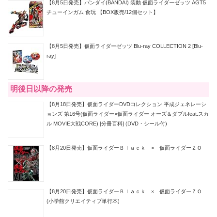
【8月5日発売】バンダイ(BANDAI) 装動 仮面ライダーゼッツ AGT5
チューインガム 食玩 【BOX販売/12個セット】
【8月5日発売】仮面ライダーゼッツ Blu-ray COLLECTION 2 [Blu-
ray]
明後日以降の発売
【8月18日発売】仮面ライダーDVDコレクション 平成ジェネレーシ
ョンズ 第16号(仮面ライダー×仮面ライダー オーズ＆ダブルfeat.スカ
ル MOVIE大戦CORE) [分冊百科] (DVD・シール付)
【8月20日発売】仮面ライダーＢｌａｃｋ × 仮面ライダーＺＯ
【8月20日発売】仮面ライダーＢｌａｃｋ × 仮面ライダーＺＯ
(小学館クリエイティブ単行本)