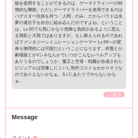
能を使用することができるのは、ゲーマドライバーの特
徴的な機能。ただしゲーマドライバーを使用できるのは
バグスター抗体を持つ「人間」のみ。だからパラドは永
夢の遺伝子を自分に組み込んだのですよね。ということ
は、Lv.50でも既にかなり危険な負担があるように思え
る飛彩と大我ではありますが、もし耐えられるのであれ
ばファンタジーシミュレーションゲーマー Lv.99への変
身も物理的には可能だということになります。終盤とか
劇場版とかVシネなんかでいつかこんなレベルアップも
ありうるのでしょうか。魔王と空母・戦艦が合成された
ビジュアルは想像しにくいし制作コストもかかりそうな
のでありえないかなぁ。S.I.C.あたりでやらないかな
ぁ。
返信
Message
コメント
※