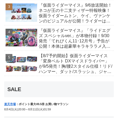
が発表！トリガーのアキト金子隼也さ
『仮面ライダーマイス』9/6放送開始！
んも変身！
ネコが王の十二支ティザー特報映像！
仮面ライダームトン、ケイ、ヴァンケ
ンのビジュアルが公開！ライダーは子
丑寅卯辰巳午未申酉戌亥猫猫の14人⁉
『仮面ライダーマイス』「ライドエグ
ズ スペシャルver.」が本物付録！9/30
発売「てれびくん11･12月号」予告が
公開！本体は超豪華キラキララメ入
り！変身ベルトにセットすれば特別な
【8/7予約開始】仮面ライダーマイス
音声が！
「変身ベルト DXマイスドライバー」
が9/5発売！胸/腰2スタイル仕様！リド/
ハンマー、ダット/スラッシュ、ジャ
オ/バイト、ケイ/ショットボーンバッ
クルも！
SALE
楽天市場
：ポイント最大49.5倍 お買い物マラソン
8月4日(火)20:00～8月11日(火)01:59