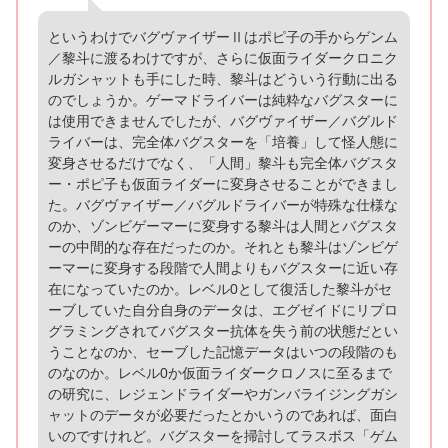
というわけでバグヴァイザーⅡはポピ子の手からゲンム
／黎斗に渡るわけですが、さらに仮面ライダークロニク
ルガシャットも手にした時、黎斗はどういう行動に出る
のでしょうか。ゲーマドライバーは純粋なバグスターに
は使用できませんでしたが、バグヴァイザー／バグルド
ライバーは、完全体バグスターを「培養」して怪人態に
変身させるだけでなく、「人間」黎斗も完全体バグスタ
ー・ポピ子も仮面ライダーに変身させることができまし
た。バグヴァイザー／バグルドライバーが特殊な仕様な
のか、ゾンビゲーマーに変身する黎斗は人間とバグスタ
ーの中間的な存在だったのか。それとも黎斗はゾンビゲ
ーマーに変身する段階で人間よりもバグスターに近い存
在になっていたのか。レベル0として復活した黎斗がセ
ーブしていた自分自身のデータは、エグゼイドにリプロ
グラミングされてバグスター抗体を失う前の状態だとい
うことなのか、セーブした記憶データはいつの段階のも
のなのか。レベル0か仮面ライダークロノスに至るまで
の研究に、レジェンドライダーやガンバライジングガシ
ャットのデータが必要だったとかいうのであれば、面白
いのですけれど。バグスターを掃討してラスボス「ゲム