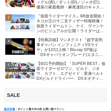
ィグル(寅)／ダット(卯)／ジャオ(巳)、
優菜の家庭教師・麻尾達臣のキャスト
が発表！トリガーのアキト金子隼也さ
『仮面ライダーマイス』9/6放送開始！
んも変身！
ネコが王の十二支ティザー特報映像！
仮面ライダームトン、ケイ、ヴァンケ
ンのビジュアルが公開！ライダーは子
丑寅卯辰巳午未申酉戌亥猫猫の14人⁉
【特典詳細】Vシネクスト『超宇宙刑
事ギャバン インフィニティVSライ
ヤ』が12/11上映！Blu-ray SP版は
「DXギャバリオンブレード(エタニテ
ィver.)」「ユカイダーエモルギー」ほ
【8/21予約開始】「SUPER BEST」仮
か豪華特典付き！
面ライダーゼロワン、ビルド、ジオ
ウ、カブト、エグゼイド：変身ベルト
DXビルドドライバー、DXネオディケ
イドライバー、DXホッパーゼクターほ
か12点！
SALE
楽天市場
：ポイント最大49.5倍 お買い物マラソン