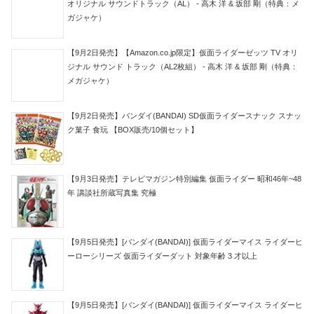
オリジナル サウンドトラック（AL） - 高木 洋 & 坂部 剛（特典：メ
ガジャケ）
【9月2日発売】【Amazon.co.jp限定】仮面ライダーゼッツ TV オリ
ジナル サウンド トラック（AL2枚組） - 高木 洋 & 坂部 剛（特典：
メガジャケ）
【9月2日発売】バンダイ(BANDAI) SD仮面ライダースナック スナッ
ク菓子 食玩 【BOX販売/10個セット】
【9月3日発売】テレビマガジン特別編集 仮面ライダー 昭和46年~48
年 講談社所蔵写真集 究極
【9月5日発売】[バンダイ(BANDAI)] 仮面ライダーマイス ライダーヒ
ーローシリーズ 仮面ライダーダット 対象年齢 3 才以上
【9月5日発売】[バンダイ(BANDAI)] 仮面ライダーマイス ライダーヒ