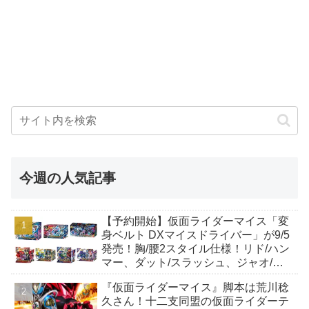
今週の人気記事
【予約開始】仮面ライダーマイス「変
身ベルト DXマイスドライバー」が9/5
発売！胸/腰2スタイル仕様！リド/ハン
マー、ダット/スラッシュ、ジャオ/バ
イト、ケイ/ショットボーンバックル
『仮面ライダーマイス』脚本は荒川稔
も！
久さん！十二支同盟の仮面ライダーテ