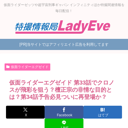
仮面ライダーゼッツや超宇宙刑事ギャバン インフィニティほか特撮関連情報を
毎日配信！
[PR]当サイトではアフィリエイト広告を利用してます
仮面ライダーエグゼイド
仮面ライダーエグゼイド 第33話でクロノ
スが飛彩を狙う？檀正宗の非情な目的と
は？第34話予告必見ついに再登場か？
X
Facebook
はてブ