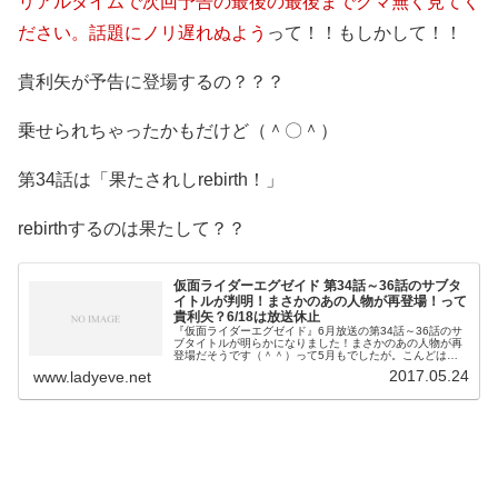
リアルタイムで次回予告の最後の最後までクマ無く見てく
ださい。話題にノリ遅れぬよう
って！！もしかして！！
貴利矢が予告に登場するの？？？
乗せられちゃったかもだけど（＾〇＾）
第34話は「果たされしrebirth！」
rebirthするのは果たして？？
仮面ライダーエグゼイド 第34話～36話のサブタ
イトルが判明！まさかのあの人物が再登場！って
貴利矢？6/18は放送休止
『仮面ライダーエグゼイド』6月放送の第34話～36話のサ
ブタイトルが明らかになりました！まさかのあの人物が再
登場だそうです（＾＾）って5月もでしたが。こんどは誰
が？？『仮面ライダーエグゼイド』第34話・35話・36話
2017.05.24
www.ladyeve.net
サブタイトルＳＩＣファン