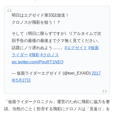
明日はエグゼイド第33話放送！
クロノスが飛彩を狙う！？
そして（明日に限らずですが）リアルタイムで次
回予告の最後の最後までクマ無く見てください。
話題にノリ遅れぬよう……。
#エグゼイド
#仮面
ライダー
#飛彩
#クロノス
pic.twitter.com/jPeuRT1NEQ
— 仮面ライダーエグゼイド (@toei_EXAID)
2017
年5月27日
「仮面ライダークロニクル」運営のために飛彩に協力を要
請。当然のごとく拒否する飛彩にクロノスは「見返り」を