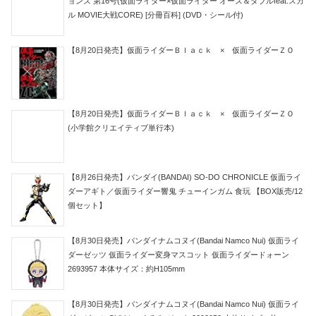
ョンズ 第16号(仮面ライダー×仮面ライダー オーズ＆ダブルfeat.スカ
ル MOVIE大戦CORE) [分冊百科] (DVD・シール付)
【8月20日発売】仮面ライダーＢｌａｃｋ × 仮面ライダーＺＯ
【8月20日発売】仮面ライダーＢｌａｃｋ × 仮面ライダーＺＯ
(小学館クリエイティブ単行本)
【8月26日発売】バンダイ(BANDAI) SO-DO CHRONICLE 仮面ライ
ダーアギト／仮面ライダー響鬼 チューインガム 食玩 【BOX販売/12
個セット】
【8月30日発売】バンダイナムコヌイ(Bandai Namco Nui) 仮面ライ
ダーゼッツ 仮面ライダー変身マスコット 仮面ライダードォーン
2693957 本体サイズ：約H105mm
【8月30日発売】バンダイナムコヌイ(Bandai Namco Nui) 仮面ライ