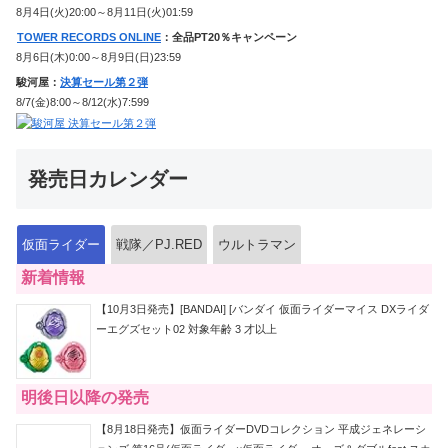
8月4日(火)20:00～8月11日(火)01:59
TOWER RECORDS ONLINE
：全品PT20％キャンペーン
8月6日(木)0:00～8月9日(日)23:59
駿河屋：
決算セール第２弾
8/7(金)8:00～8/12(水)7:599
発売日カレンダー
仮面ライダー
戦隊／PJ.RED
ウルトラマン
新着情報
【10月3日発売】[BANDAI] [バンダイ 仮面ライダーマイス DXライダ
ーエグズセット02 対象年齢 3 才以上
明後日以降の発売
【8月18日発売】仮面ライダーDVDコレクション 平成ジェネレーシ