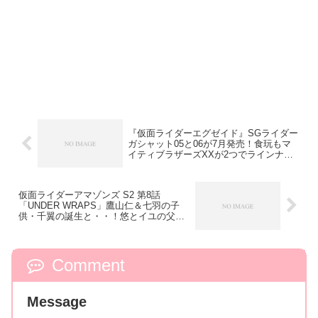
『仮面ライダーエグゼイド』SGライダー
ガシャット05と06が7月発売！食玩もマ
イティブラザーズXXが2つでラインナッ
プ！
仮面ライダーアマゾンズ S2 第8話
「UNDER WRAPS」鷹山仁＆七羽の子
供・千翼の誕生と・・！悠とイユの父の
出会いそして
Comment
Message