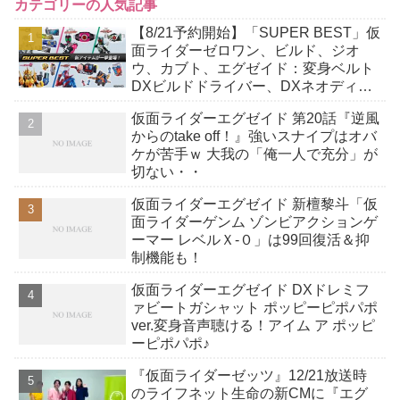
カテゴリーの人気記事
【8/21予約開始】「SUPER BEST」仮
面ライダーゼロワン、ビルド、ジオ
ウ、カブト、エグゼイド：変身ベルト
DXビルドドライバー、DXネオディケ
イドライバー、DXホッパーゼクターほ
仮面ライダーエグゼイド 第20話『逆風
か12点！
からのtake off！』強いスナイプはオバ
ケが苦手ｗ 大我の「俺一人で充分」が
切ない・・
仮面ライダーエグゼイド 新檀黎斗「仮
面ライダーゲンム ゾンビアクションゲ
ーマー レベルＸ-０」は99回復活＆抑
制機能も！
仮面ライダーエグゼイド DXドレミフ
ァビートガシャット ポッピーピポパポ
ver.変身音声聴ける！アイム ア ポッピ
ーピポパポ♪
『仮面ライダーゼッツ』12/21放送時
のライフネット生命の新CMに『エグ