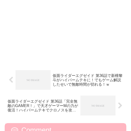
仮面ライダーエグゼイド 第36話で新檀黎
斗がハイパームテキに！でもゲーム解説
したせいで無敵時間が切れる！ｗ
仮面ライダーエグゼイド 第36話「完全無
敵のGAMER！」で天才ゲーマーMの力が
復活！ハイパームテキでクロノスを攻
略！
Comment