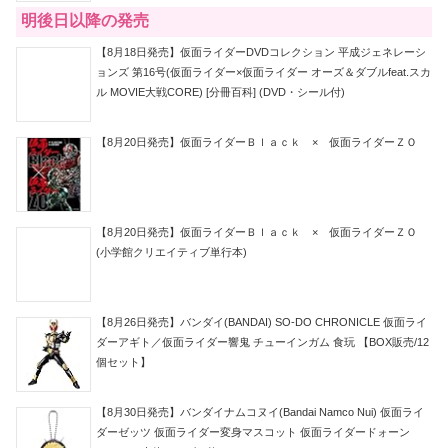
明後日以降の発売
【8月18日発売】仮面ライダーDVDコレクション 平成ジェネレーシ
ョンズ 第16号(仮面ライダー×仮面ライダー オーズ＆ダブルfeat.スカ
ル MOVIE大戦CORE) [分冊百科] (DVD・シール付)
【8月20日発売】仮面ライダーＢｌａｃｋ × 仮面ライダーＺＯ
【8月20日発売】仮面ライダーＢｌａｃｋ × 仮面ライダーＺＯ
(小学館クリエイティブ単行本)
【8月26日発売】バンダイ(BANDAI) SO-DO CHRONICLE 仮面ライ
ダーアギト／仮面ライダー響鬼 チューインガム 食玩 【BOX販売/12
個セット】
【8月30日発売】バンダイナムコヌイ(Bandai Namco Nui) 仮面ライ
ダーゼッツ 仮面ライダー変身マスコット 仮面ライダードォーン