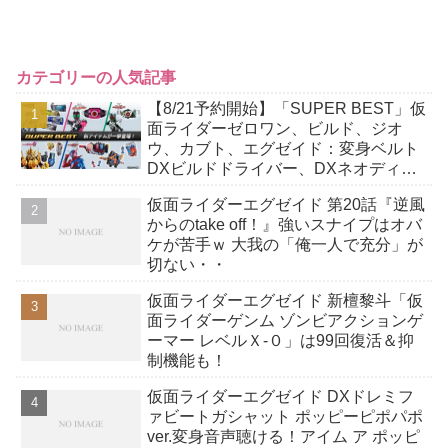
カテゴリーの人気記事
【8/21予約開始】「SUPER BEST」仮
面ライダーゼロワン、ビルド、ジオ
ウ、カブト、エグゼイド：変身ベルト
DXビルドドライバー、DXネオディケ
イドライバー、DXホッパーゼクターほ
仮面ライダーエグゼイド 第20話『逆風
か12点！
からのtake off！』強いスナイプはオバ
ケが苦手ｗ 大我の「俺一人で充分」が
切ない・・
仮面ライダーエグゼイド 新檀黎斗「仮
面ライダーゲンム ゾンビアクションゲ
ーマー レベルＸ-０」は99回復活＆抑
制機能も！
仮面ライダーエグゼイド DXドレミフ
ァビートガシャット ポッピーピポパポ
ver.変身音声聴ける！アイム ア ポッピ