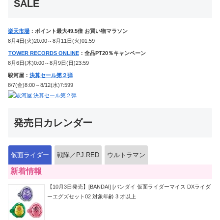
SALE
楽天市場
：ポイント最大49.5倍 お買い物マラソン
8月4日(火)20:00～8月11日(火)01:59
TOWER RECORDS ONLINE
：全品PT20％キャンペーン
8月6日(木)0:00～8月9日(日)23:59
駿河屋：
決算セール第２弾
8/7(金)8:00～8/12(水)7:599
発売日カレンダー
仮面ライダー
戦隊／PJ.RED
ウルトラマン
新着情報
【10月3日発売】[BANDAI] [バンダイ 仮面ライダーマイス DXライダ
ーエグズセット02 対象年齢 3 才以上