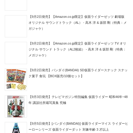
【9月2日発売】【Amazon.co.jp限定】仮面ライダーゼッツ 劇場版
オリジナル サウンドトラック（AL） - 高木 洋 & 坂部 剛（特典：メ
ガジャケ）
【9月2日発売】【Amazon.co.jp限定】仮面ライダーゼッツ TV オリ
ジナル サウンド トラック（AL2枚組） - 高木 洋 & 坂部 剛（特典：
メガジャケ）
【9月2日発売】バンダイ(BANDAI) SD仮面ライダースナック スナッ
ク菓子 食玩 【BOX販売/10個セット】
【9月3日発売】テレビマガジン特別編集 仮面ライダー 昭和46年~48
年 講談社所蔵写真集 究極
【9月5日発売】[バンダイ(BANDAI)] 仮面ライダーマイス ライダーヒ
ーローシリーズ 仮面ライダーダット 対象年齢 3 才以上