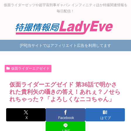
仮面ライダーゼッツや超宇宙刑事ギャバン インフィニティほか特撮関連情報を
毎日配信！
[PR]当サイトではアフィリエイト広告を利用してます
仮面ライダーエグゼイド
仮面ライダーエグゼイド 第36話で明かさ
れた貴利矢の囁きの答え！あれぇ？ノせら
れちゃった？「よろしくなニコちゃん」
X
Facebook
はてブ