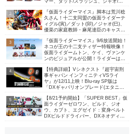
マー、ダット/スラッシュ、ジャオ/バ
イト、ケイ/ショットボーンバックル
『仮面ライダーマイス』脚本は荒川稔
も！
久さん！十二支同盟の仮面ライダーテ
ィグル(寅)／ダット(卯)／ジャオ(巳)、
優菜の家庭教師・麻尾達臣のキャスト
が発表！トリガーのアキト金子隼也さ
『仮面ライダーマイス』9/6放送開始！
んも変身！
ネコが王の十二支ティザー特報映像！
仮面ライダームトン、ケイ、ヴァンケ
ンのビジュアルが公開！ライダーは子
丑寅卯辰巳午未申酉戌亥猫猫の14人⁉
【特典詳細】Vシネクスト『超宇宙刑
事ギャバン インフィニティVSライ
ヤ』が12/11上映！Blu-ray SP版は
「DXギャバリオンブレード(エタニテ
ィver.)」「ユカイダーエモルギー」ほ
【8/21予約開始】「SUPER BEST」仮
か豪華特典付き！
面ライダーゼロワン、ビルド、ジオ
ウ、カブト、エグゼイド：変身ベルト
DXビルドドライバー、DXネオディケ
イドライバー、DXホッパーゼクターほ
か12点！