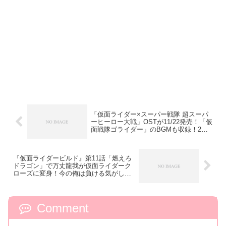
「仮面ライダー×スーパー戦隊 超スーパ
ーヒーロー大戦」OSTが11/22発売！「仮
面戦隊ゴライダー」のBGMも収録！2枚
組CD
『仮面ライダービルド』第11話「燃えろ
ドラゴン」で万丈龍我が仮面ライダーク
ローズに変身！今の俺は負ける気がしね
ぇ
Comment