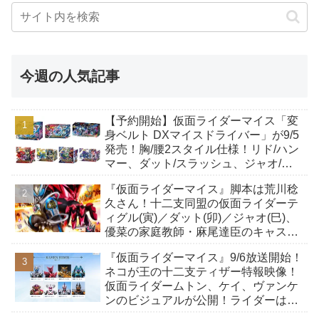
今週の人気記事
【予約開始】仮面ライダーマイス「変
身ベルト DXマイスドライバー」が9/5
発売！胸/腰2スタイル仕様！リド/ハン
マー、ダット/スラッシュ、ジャオ/バ
イト、ケイ/ショットボーンバックル
『仮面ライダーマイス』脚本は荒川稔
も！
久さん！十二支同盟の仮面ライダーテ
ィグル(寅)／ダット(卯)／ジャオ(巳)、
優菜の家庭教師・麻尾達臣のキャスト
が発表！トリガーのアキト金子隼也さ
『仮面ライダーマイス』9/6放送開始！
んも変身！
ネコが王の十二支ティザー特報映像！
仮面ライダームトン、ケイ、ヴァンケ
ンのビジュアルが公開！ライダーは子
丑寅卯辰巳午未申酉戌亥猫猫の14人⁉