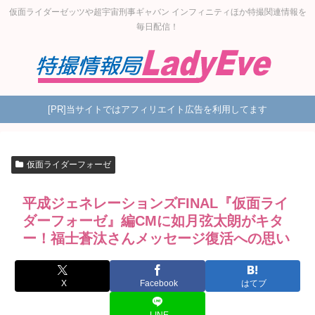
仮面ライダーゼッツや超宇宙刑事ギャバン インフィニティほか特撮関連情報を
毎日配信！
[PR]当サイトではアフィリエイト広告を利用してます
仮面ライダーフォーゼ
平成ジェネレーションズFINAL『仮面ライ
ダーフォーゼ』編CMに如月弦太朗がキタ
ー！福士蒼汰さんメッセージ復活への思い
X
Facebook
はてブ