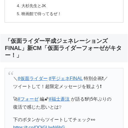
大杉先生とJK
映画館で待ってるぜ！
「仮面ライダー平成ジェネレーションズ
FINAL」新CM「仮面ライダーフォーゼがキタ
ー！」
＼
#仮面ライダー
#平ジェネFINAL
特別企画❗／
ツイートして！超限定メッセージを観よう❗
🚀
#フォーゼ
編🌠
#福士蒼汰
が語る❗約5年ぶりの
復活で感じた思いとは❔
下のボタンからツイートしてチェック👀
https://t.co/QQiGUwN6hG