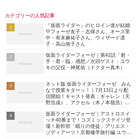
カテゴリーの人気記事
『仮面ライダー』のヒロイン達が結婚
💛フォーゼ友子・志保さん、オーズ里
中・有末麻祐子さん、ウィザード凛
子・高山侑子さん
仮面ライダーフォーゼ｜第42話「射・
手・君・臨」感想／次回ゲスト：ユウ
キの父役・神尾佑（ドクター真木）
ネット版 仮面ライダーフォーゼ みん
なで授業キターッ！｜7月13日より配
信開始！キャスト発表：ギャレン（天
野浩成）、アクセル（木ノ本嶺浩）／
予告【動画】！
仮面ライダーフォーゼ｜アストロスイ
ッチ40番まで！コズミックステイツ登
場！新幹部「眠りの使徒」アリエス・
ゾディアーツ！京都修学旅行編 ユウキ
作「やってきたきた京都くん」