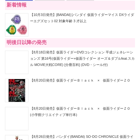
新着情報
【10月3日発売】[BANDAI] [バンダイ 仮面ライダーマイス DXライダ
ーエグズセット02 対象年齢 3 才以上
明後日以降の発売
【8月18日発売】仮面ライダーDVDコレクション 平成ジェネレーシ
ョンズ 第16号(仮面ライダー×仮面ライダー オーズ＆ダブルfeat.スカ
ル MOVIE大戦CORE) [分冊百科] (DVD・シール付)
【8月20日発売】仮面ライダーＢｌａｃｋ × 仮面ライダーＺＯ
【8月20日発売】仮面ライダーＢｌａｃｋ × 仮面ライダーＺＯ
(小学館クリエイティブ単行本)
【8月26日発売】バンダイ(BANDAI) SO-DO CHRONICLE 仮面ライ