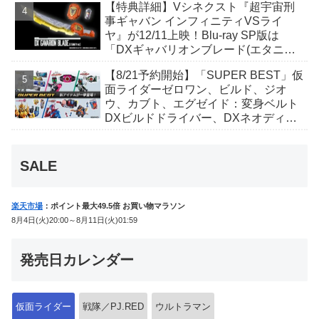
【特典詳細】Vシネクスト『超宇宙刑
事ギャバン インフィニティVSライ
ヤ』が12/11上映！Blu-ray SP版は
「DXギャバリオンブレード(エタニテ
ィver.)」「ユカイダーエモルギー」ほ
【8/21予約開始】「SUPER BEST」仮
か豪華特典付き！
面ライダーゼロワン、ビルド、ジオ
ウ、カブト、エグゼイド：変身ベルト
DXビルドドライバー、DXネオディケ
イドライバー、DXホッパーゼクターほ
か12点！
SALE
楽天市場
：ポイント最大49.5倍 お買い物マラソン
8月4日(火)20:00～8月11日(火)01:59
発売日カレンダー
仮面ライダー
戦隊／PJ.RED
ウルトラマン