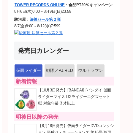
TOWER RECORDS ONLINE
：全品PT20％キャンペーン
8月6日(木)0:00～8月9日(日)23:59
駿河屋：
決算セール第２弾
8/7(金)8:00～8/12(水)7:599
発売日カレンダー
仮面ライダー
戦隊／PJ.RED
ウルトラマン
新着情報
【10月3日発売】[BANDAI] [バンダイ 仮面
ライダーマイス DXライダーエグズセット
02 対象年齢 3 才以上
明後日以降の発売
【8月18日発売】仮面ライダーDVDコレクシ
ョン 平成ジェネレーションズ 第16号(仮面