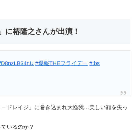
ー」に椿隆之さんが出演！
.co/D8nzLB34nU
#爆報THEフライデー
#tbs
ロードレイジ」に巻き込まれ大怪我…美しい顔を失っ
っているのか？