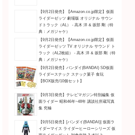
【9月2日発売】【Amazon.co.jp限定】仮面
ライダーゼッツ 劇場版 オリジナル サウン
ドトラック（AL） - 高木 洋 & 坂部 剛（特
典：メガジャケ）
【9月2日発売】【Amazon.co.jp限定】仮面
ライダーゼッツ TV オリジナル サウンド ト
ラック（AL2枚組） - 高木 洋 & 坂部 剛（特
典：メガジャケ）
【9月2日発売】バンダイ(BANDAI) SD仮面
ライダースナック スナック菓子 食玩
【BOX販売/10個セット】
【9月3日発売】テレビマガジン特別編集 仮
面ライダー 昭和46年~48年 講談社所蔵写真
集 究極
【9月5日発売】[バンダイ(BANDAI)] 仮面ラ
イダーマイス ライダーヒーローシリーズ 仮