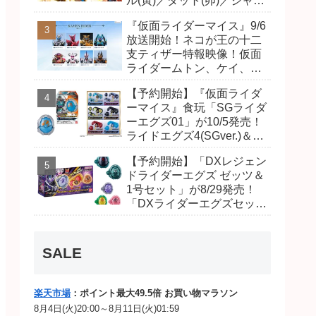
ル(寅)／ダット(卯)／ジャオ
(巳)、優菜の家庭教師・麻
『仮面ライダーマイス』9/6
尾達臣のキャストが発表！
放送開始！ネコが王の十二
トリガーのアキト金子隼也
支ティザー特報映像！仮面
さんも変身！
ライダームトン、ケイ、ヴ
ァンケンのビジュアルが公
【予約開始】『仮面ライダ
開！ライダーは子丑寅卯辰
ーマイス』食玩「SGライダ
巳午未申酉戌亥猫猫の14
ーエグズ01」が10/5発売！
人⁉
ライドエグズ4(SGver.)＆ジ
オウ、ゼロワンライドエグ
【予約開始】「DXレジェン
ズ、カイザ、ギャレン、デ
ドライダーエグズ ゼッツ＆
ィエンドシードエグズ！
1号セット」が8/29発売！
「DXライダーエグズセッ
ト」01・02で仮面ライダー
ムトン、ヴァンケンに変
身！マイスもフォームチェ
SALE
ンジ！
楽天市場
：ポイント最大49.5倍 お買い物マラソン
8月4日(火)20:00～8月11日(火)01:59