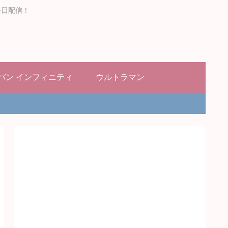
毎日配信！
バン インフィニティ
ウルトラマン