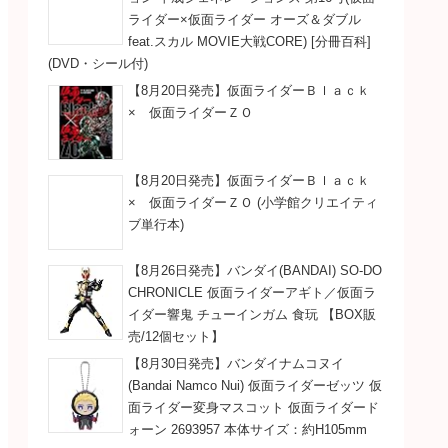
ライダー×仮面ライダー オーズ＆ダブル
feat.スカル MOVIE大戦CORE) [分冊百科]
(DVD・シール付)
【8月20日発売】仮面ライダーＢｌａｃｋ
× 仮面ライダーＺＯ
【8月20日発売】仮面ライダーＢｌａｃｋ
× 仮面ライダーＺＯ (小学館クリエイティ
ブ単行本)
【8月26日発売】バンダイ(BANDAI) SO-DO
CHRONICLE 仮面ライダーアギト／仮面ラ
イダー響鬼 チューインガム 食玩 【BOX販
売/12個セット】
【8月30日発売】バンダイナムコヌイ
(Bandai Namco Nui) 仮面ライダーゼッツ 仮
面ライダー変身マスコット 仮面ライダード
ォーン 2693957 本体サイズ：約H105mm