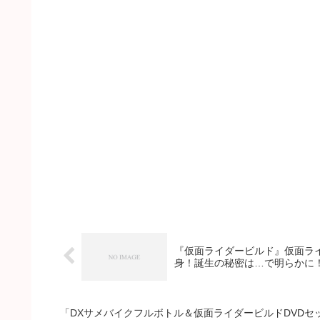
『仮面ライダービルド』仮面ラ
身！誕生の秘密は…で明らかに
「DXサメバイクフルボトル＆仮面ライダービルドDVDセット