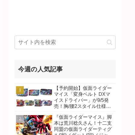
今週の人気記事
【予約開始】仮面ライダー
マイス「変身ベルト DXマ
イスドライバー」が9/5発
売！胸/腰2スタイル仕様！
リド/ハンマー、ダット/スラ
『仮面ライダーマイス』脚
ッシュ、ジャオ/バイト、ケ
本は荒川稔久さん！十二支
イ/ショットボーンバックル
同盟の仮面ライダーティグ
も！