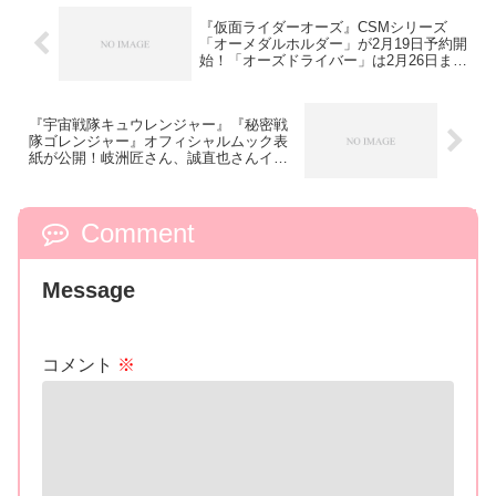
『仮面ライダーオーズ』CSMシリーズ
「オーメダルホルダー」が2月19日予約開
始！「オーズドライバー」は2月26日ま
で！
『宇宙戦隊キュウレンジャー』『秘密戦
隊ゴレンジャー』オフィシャルムック表
紙が公開！岐洲匠さん、誠直也さんイン
タビュー
Comment
Message
コメント
※