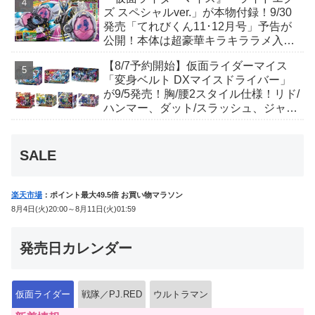
ズ スペシャルver.」が本物付録！9/30
発売「てれびくん11･12月号」予告が
公開！本体は超豪華キラキララメ入
り！変身ベルトにセットすれば特別な
【8/7予約開始】仮面ライダーマイス
音声が！
「変身ベルト DXマイスドライバー」
が9/5発売！胸/腰2スタイル仕様！リド/
ハンマー、ダット/スラッシュ、ジャ
オ/バイト、ケイ/ショットボーンバッ
クルも！
SALE
楽天市場
：ポイント最大49.5倍 お買い物マラソン
8月4日(火)20:00～8月11日(火)01:59
発売日カレンダー
仮面ライダー
戦隊／PJ.RED
ウルトラマン