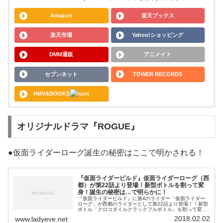
Amazon
楽天ブックス
楽天市場
Yahoo!ショッピング
DMM通販
アニメイト
セブンネット
TOWER RECORDS
HMV&BOOKS
オリジナルドラマ『ROGUE』
●仮面ライダーローグ誕生の秘密はここで明かされる！
『仮面ライダービルド』仮面ライダーローグ（西
都）が第22話より登場！新型ボトルを割って変
身！誕生の秘密は…で明らかに！
『仮面ライダービルド』に第4のライダー「仮面ライダー
ローグ」が西都のライダーとして第22話より登場！！新型
ボトル「クロコダイルクラックフルボトル」を割って変
身！その正体は…！？ 仮面ライダーローグの誕生の秘密
2018.02.02
www.ladyeve.net
は…で明らかに！仮面ライダーロー