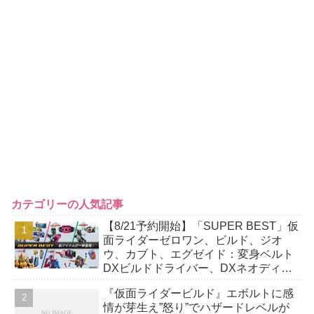
カテゴリーの人気記事
【8/21予約開始】「SUPER BEST」仮
面ライダーゼロワン、ビルド、ジオ
ウ、カブト、エグゼイド：変身ベルト
DXビルドドライバー、DXネオディケ
イドライバー、DXホッパーゼクターほ
『仮面ライダービルド』エボルトに感
か12点！
情が芽生え”怒り”でハザードレベルが