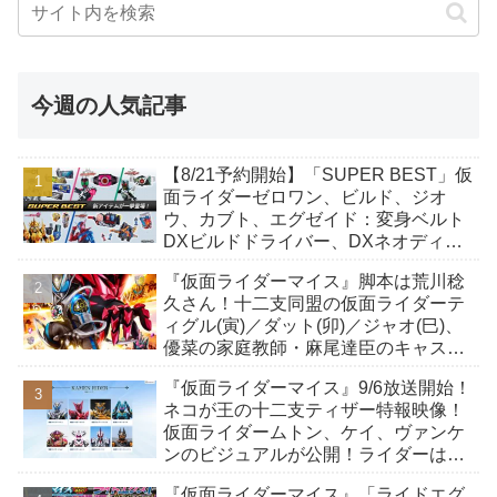
今週の人気記事
【8/21予約開始】「SUPER BEST」仮
面ライダーゼロワン、ビルド、ジオ
ウ、カブト、エグゼイド：変身ベルト
DXビルドドライバー、DXネオディケ
イドライバー、DXホッパーゼクターほ
『仮面ライダーマイス』脚本は荒川稔
か12点！
久さん！十二支同盟の仮面ライダーテ
ィグル(寅)／ダット(卯)／ジャオ(巳)、
優菜の家庭教師・麻尾達臣のキャスト
が発表！トリガーのアキト金子隼也さ
『仮面ライダーマイス』9/6放送開始！
んも変身！
ネコが王の十二支ティザー特報映像！
仮面ライダームトン、ケイ、ヴァンケ
ンのビジュアルが公開！ライダーは子
丑寅卯辰巳午未申酉戌亥猫猫の14人⁉
『仮面ライダーマイス』「ライドエグ