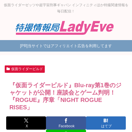
仮面ライダーゼッツや超宇宙刑事ギャバン インフィニティほか特撮関連情報を
毎日配信！
[PR]当サイトではアフィリエイト広告を利用してます
仮面ライダービルド
『仮面ライダービルド』Blu-ray第1巻のジ
ャケットが公開！座談会とゲーム判明！
『ROGUE』序章「NIGHT ROGUE
RISES」
X
Facebook
はてブ