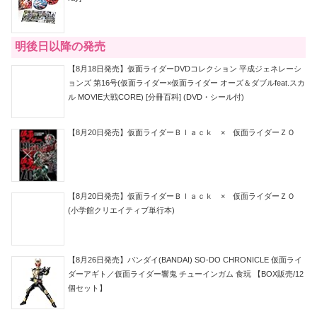
明後日以降の発売
【8月18日発売】仮面ライダーDVDコレクション 平成ジェネレーシ
ョンズ 第16号(仮面ライダー×仮面ライダー オーズ＆ダブルfeat.スカ
ル MOVIE大戦CORE) [分冊百科] (DVD・シール付)
【8月20日発売】仮面ライダーＢｌａｃｋ × 仮面ライダーＺＯ
【8月20日発売】仮面ライダーＢｌａｃｋ × 仮面ライダーＺＯ
(小学館クリエイティブ単行本)
【8月26日発売】バンダイ(BANDAI) SO-DO CHRONICLE 仮面ライ
ダーアギト／仮面ライダー響鬼 チューインガム 食玩 【BOX販売/12
個セット】