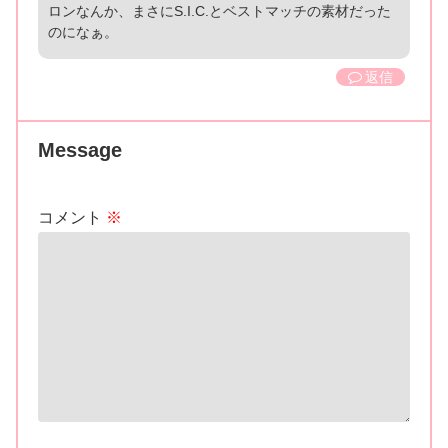
ロンなんか、まさにS.I.C.とベストマッチの素材だった
のになぁ。
返信
Message
コメント
※