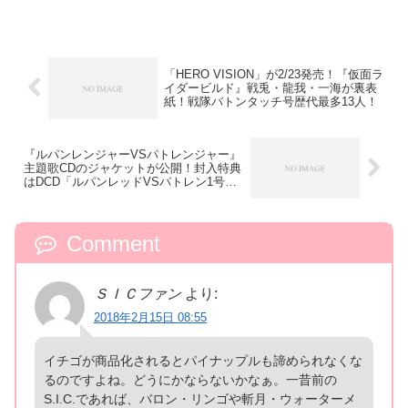
「HERO VISION」が2/23発売！『仮面ラ
イダービルド』戦兎・龍我・一海が裏表
紙！戦隊バトンタッチ号歴代最多13人！
『ルパンレンジャーVSパトレンジャー』
主題歌CDのジャケットが公開！封入特典
はDCD「ルパンレッドVSパトレン1号」
カード
Comment
ＳＩＣファン
より:
2018年2月15日 08:55
イチゴが商品化されるとパイナップルも諦められなくな
るのですよね。どうにかならないかなぁ。一昔前の
S.I.C.であれば、バロン・リンゴや斬月・ウォーターメ