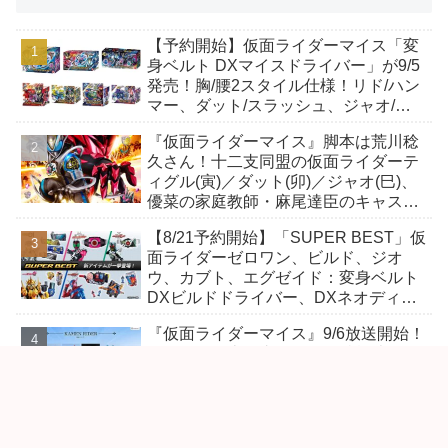
【予約開始】仮面ライダーマイス「変
身ベルト DXマイスドライバー」が9/5
発売！胸/腰2スタイル仕様！リド/ハン
マー、ダット/スラッシュ、ジャオ/バ
イト、ケイ/ショットボーンバックル
『仮面ライダーマイス』脚本は荒川稔
も！
久さん！十二支同盟の仮面ライダーテ
ィグル(寅)／ダット(卯)／ジャオ(巳)、
優菜の家庭教師・麻尾達臣のキャスト
が発表！トリガーのアキト金子隼也さ
【8/21予約開始】「SUPER BEST」仮
んも変身！
面ライダーゼロワン、ビルド、ジオ
ウ、カブト、エグゼイド：変身ベルト
DXビルドドライバー、DXネオディケ
イドライバー、DXホッパーゼクターほ
『仮面ライダーマイス』9/6放送開始！
か12点！
ネコが王の十二支ティザー特報映像！
仮面ライダームトン、ケイ、ヴァンケ
ンのビジュアルが公開！ライダーは子
丑寅卯辰巳午未申酉戌亥猫猫の14人⁉
Vシネクスト『超宇宙刑事ギャバン イ