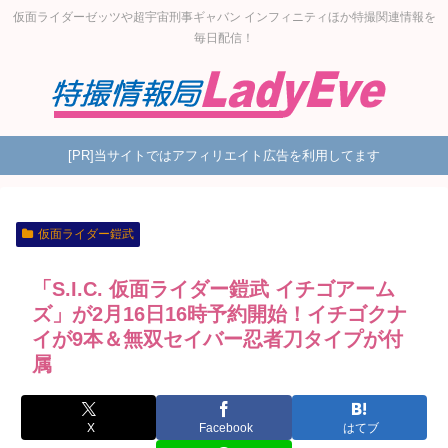
仮面ライダーゼッツや超宇宙刑事ギャバン インフィニティほか特撮関連情報を
毎日配信！
[PR]当サイトではアフィリエイト広告を利用してます
仮面ライダー鎧武
「S.I.C. 仮面ライダー鎧武 イチゴアーム
ズ」が2月16日16時予約開始！イチゴクナ
イが9本＆無双セイバー忍者刀タイプが付
属
X
Facebook
はてブ