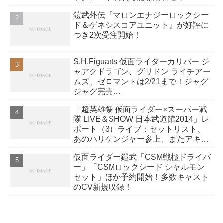
メロンディフェンダーが付属！アーム
鎧武外伝『マロンエナジーロックシー
ズチェンジも！
ド＆ゲネシスコアユニット』が好評に
つき2次受注開始！
S.H.Figuarts 仮面ライダーカリバー ジ
ャアクドラゴン、グリドン ライチアー
ムズ、ゼロマントは2/21まで！ジャグ
ジャグ完売…
「超英雄祭 仮面ライダー×スーパー戦
隊 LIVE＆SHOW 日本武道館2014」レ
ポート（3）ライブ：セットリスト、
あのハリケンジャー参上、またアキバ
レッドが、エターナル大道克己
仮面ライダー鎧武「CSM戦極ドライバ
ー」「CSMロックシード シャルモン
セット」ほか予約開始！多数キャスト
のCV新規収録！