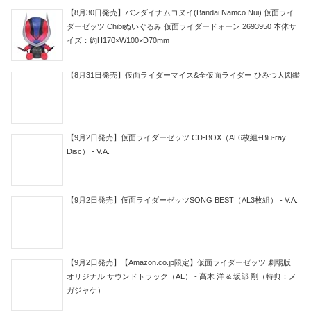
【8月30日発売】バンダイナムコヌイ(Bandai Namco Nui) 仮面ライ
ダーゼッツ Chibiぬいぐるみ 仮面ライダードォーン 2693950 本体サ
イズ：約H170×W100×D70mm
【8月31日発売】仮面ライダーマイス&全仮面ライダー ひみつ大図鑑
【9月2日発売】仮面ライダーゼッツ CD-BOX（AL6枚組+Blu-ray
Disc） - V.A.
【9月2日発売】仮面ライダーゼッツSONG BEST（AL3枚組） - V.A.
【9月2日発売】【Amazon.co.jp限定】仮面ライダーゼッツ 劇場版
オリジナル サウンドトラック（AL） - 高木 洋 & 坂部 剛（特典：メ
ガジャケ）