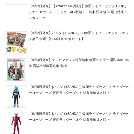
【9月2日発売】【Amazon.co.jp限定】仮面ライダーゼッツ TV オリ
ジナル サウンド トラック（AL2枚組） - 高木 洋 & 坂部 剛（特典：
メガジャケ）
【9月2日発売】バンダイ(BANDAI) SD仮面ライダースナック スナッ
ク菓子 食玩 【BOX販売/10個セット】
【9月3日発売】テレビマガジン特別編集 仮面ライダー 昭和46年~48
年 講談社所蔵写真集 究極
【9月5日発売】[バンダイ(BANDAI)] 仮面ライダーマイス ライダーヒ
ーローシリーズ 仮面ライダーダット 対象年齢 3 才以上
【9月5日発売】[バンダイ(BANDAI)] 仮面ライダーマイス ライダーヒ
ーローシリーズ 仮面ライダーマオウ 対象年齢 3 才以上