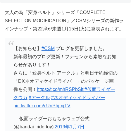
大人の為「変身ベルト」シリーズ「COMPLETE
SELECTION MODIFICATION」／CSMシリーズの新作ラ
インナップ・第22弾が来週1月15日(火)に発表されます。
【お知らせ】
#CSM
ブログを更新しました。
新年最初のブログ更新！フナセンから素敵なお知
らせがあります！
さらに「変身ベルト アークル」と明日予約締切の
「DXネオディケイドライバー」のパッケージ画
像を公開！
https://t.co/mhRSPbSlti
#仮面ライダー
クウガ
#アークル
#ネオディケイドライバー
pic.twitter.com/cUnPhjmjTV
— 仮面ライダーおもちゃウェブ公式
(@bandai_ridertoy)
2019年1月7日