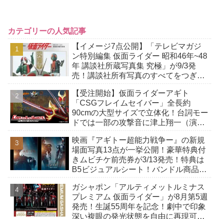
カテゴリーの人気記事
【イメージ7点公開】「テレビマガジ
ン特別編集 仮面ライダー 昭和46年~48
年 講談社所蔵写真集 究極」が9/3発
売！講談社所有写真のすべてをつぎ込
んだ究極の写真集！
【受注開始】仮面ライダーアギト
「CSGフレイムセイバー」全長約
90cmの大型サイズで立体化！台詞モー
ドでは一部の攻撃音に津上翔一（演：
賀集利樹）の掛け声が付加！
映画『アギトー超能力戦争ー』の新規
場面写真13点が一挙公開！豪華特典付
きムビチケ前売券が3/13発売！特典は
B5ビジュアルシート！バンドル商品付
きも！
ガシャポン「アルティメットルミナス
プレミアム 仮面ライダー」が8月第5週
発売！生誕55周年を記念！劇中で印象
深い複眼の発光状態を自由に再現可