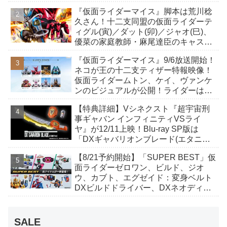
イト、ケイ/ショットボーンバックル
『仮面ライダーマイス』脚本は荒川稔
も！
久さん！十二支同盟の仮面ライダーテ
ィグル(寅)／ダット(卯)／ジャオ(巳)、
優菜の家庭教師・麻尾達臣のキャスト
が発表！トリガーのアキト金子隼也さ
『仮面ライダーマイス』9/6放送開始！
んも変身！
ネコが王の十二支ティザー特報映像！
仮面ライダームトン、ケイ、ヴァンケ
ンのビジュアルが公開！ライダーは子
丑寅卯辰巳午未申酉戌亥猫猫の14人⁉
【特典詳細】Vシネクスト『超宇宙刑
事ギャバン インフィニティVSライ
ヤ』が12/11上映！Blu-ray SP版は
「DXギャバリオンブレード(エタニテ
ィver.)」「ユカイダーエモルギー」ほ
【8/21予約開始】「SUPER BEST」仮
か豪華特典付き！
面ライダーゼロワン、ビルド、ジオ
ウ、カブト、エグゼイド：変身ベルト
DXビルドドライバー、DXネオディケ
イドライバー、DXホッパーゼクターほ
か12点！
SALE