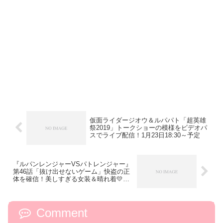
仮面ライダージオウ＆ルパパト「超英雄
祭2019」トークショーの模様をビデオパ
スでライブ配信！1月23日18:30～予定
『ルパンレンジャーVSパトレンジャー』
第46話「抜け出せないゲーム」快盗の正
体を確信！美しすぎる女装＆晴れ着💛温
度差が…！
Comment