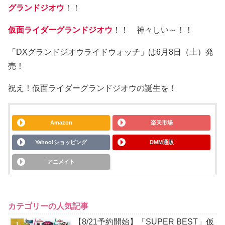
ウ！！
商品情報▶
https://t.co/mlQk3ePzkc
#仮面ライダー
ジオウ
#グランドジオウ
pic.twitter.com/WX8Oo2iQeT
— 仮面ライダーおもちゃウェブ公式
(@bandai_ridertoy)
2019年6月3日
仮面ライダージオウが最高最善の王へ！
「グランドタイム！」
「クウガ！アギト！龍騎！ファイズ！ブレイド！響鬼！カ
ブト！電王！キバ！ディケイド！ダブル！オーズ！フォー
ゼ！ウィザード！鎧武！ドライブ！ゴースト！エグゼイ
ド！ビルド！」