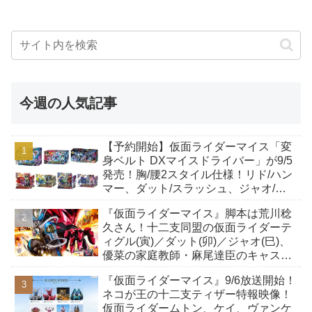
ー ワッショイ10周年突破！真夏に忍
ばず大結集！ at シアターGロッソ』に
て発表！2026年秋頃配信開始予定！