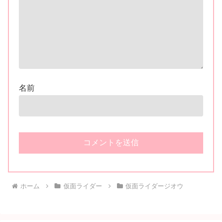
【8/21予約開始】「SUPER BEST」仮
面ライダーゼロワン、ビルド、ジオ
ウ、カブト、エグゼイド：変身ベルト
DXビルドドライバー、DXネオディケ
イドライバー、DXホッパーゼクターほ
『仮面ライダージオウ』全アナザーラ
か12点！
イダーの力を持つ裏の王「アナザージ
オウ」！加古川飛流がアナザージオウ
ウォッチで変身！
『仮面ライダージオウ』最終回放送前
後のキャスト・レジェンド・スタッフ
他SNSコメント！ジオウありがとう！
お疲れ様です！
「装動外伝 仮面ライダージオウ
ANOTHER1」が7月発売！アナザーラ
イダーのみ収録の新シリーズ！4種ラ
インナップ
『仮面ライダーシノビ』最終回の制作
が決定！『手裏剣戦隊ニンニンジャ