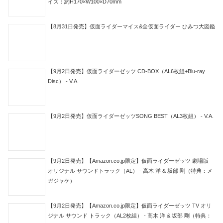
『仮面ライダージオウ』第38話「2019：
カブトにえらばれしもの」は6人同時変身
からの加賀美！ツクヨミは●●の妹だっ
た！
仮面ライダージオウ「DXグランドジオウ
ライドウォッチ」が6/8発売！グランドジ
オウに変身！歴代最長の変身音！
Amazon予約開始
Comment
Message