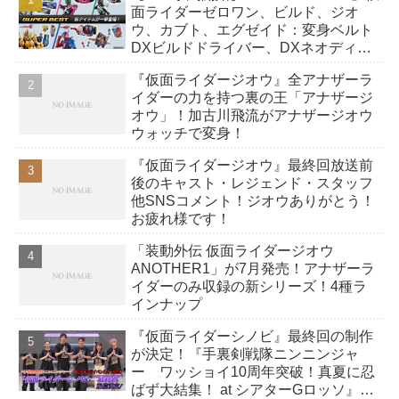
グランドジオウ
！！
仮面ライダーグランドジオウ
！！ 神々しい～！！
「DXグランドジオウライドウォッチ」は6月8日（土）発
売！
祝え！仮面ライダーグランドジオウの誕生を！
Amazon
楽天市場
Yahoo!ショッピング
DMM通販
アニメイト