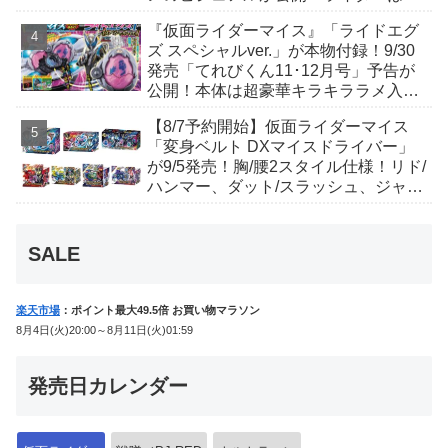
丑寅卯辰巳午未申酉戌亥猫猫の14人⁉
『仮面ライダーマイス』「ライドエグ
ズ スペシャルver.」が本物付録！9/30
発売「てれびくん11･12月号」予告が
公開！本体は超豪華キラキララメ入
り！変身ベルトにセットすれば特別な
【8/7予約開始】仮面ライダーマイス
音声が！
「変身ベルト DXマイスドライバー」
が9/5発売！胸/腰2スタイル仕様！リド/
ハンマー、ダット/スラッシュ、ジャ
オ/バイト、ケイ/ショットボーンバッ
クルも！
SALE
楽天市場
：ポイント最大49.5倍 お買い物マラソン
8月4日(火)20:00～8月11日(火)01:59
発売日カレンダー