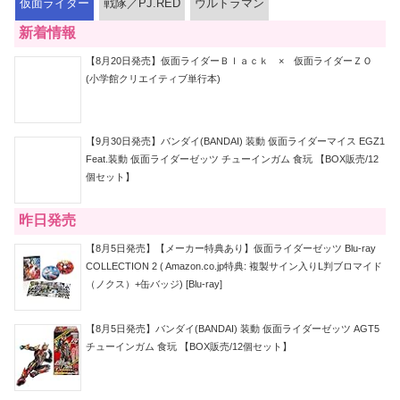
仮面ライダー
戦隊／PJ.RED
ウルトラマン
新着情報
【8月20日発売】仮面ライダーＢｌａｃｋ × 仮面ライダーＺＯ
(小学館クリエイティブ単行本)
【9月30日発売】バンダイ(BANDAI) 装動 仮面ライダーマイス EGZ1
Feat.装動 仮面ライダーゼッツ チューインガム 食玩 【BOX販売/12
個セット】
昨日発売
【8月5日発売】【メーカー特典あり】仮面ライダーゼッツ Blu-ray
COLLECTION 2 ( Amazon.co.jp特典: 複製サイン入りL判ブロマイド
（ノクス）+缶バッジ) [Blu-ray]
【8月5日発売】バンダイ(BANDAI) 装動 仮面ライダーゼッツ AGT5
チューインガム 食玩 【BOX販売/12個セット】