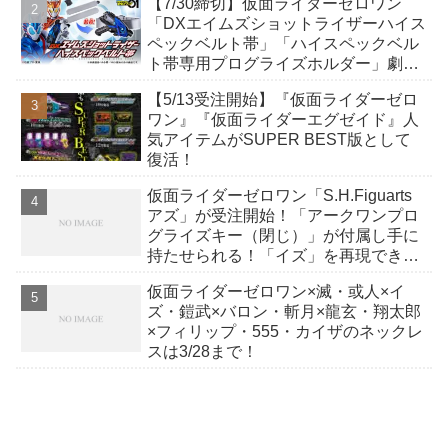
【7/30締切】仮面ライダーゼロワン
か12点！
「DXエイムズショットライザーハイス
ペックベルト帯」「ハイスペックベル
ト帯専用プログライズホルダー」劇中
を再現したディテールと一部彩色でス
【5/13受注開始】『仮面ライダーゼロ
ペックアップ！
ワン』『仮面ライダーエグゼイド』人
気アイテムがSUPER BEST版として
復活！
仮面ライダーゼロワン「S.H.Figuarts
アズ」が受注開始！「アークワンプロ
グライズキー（閉じ）」が付属し手に
持たせられる！「イズ」を再現できる
パーツ一式も付属！
仮面ライダーゼロワン×滅・或人×イ
ズ・鎧武×バロン・斬月×龍玄・翔太郎
×フィリップ・555・カイザのネックレ
スは3/28まで！