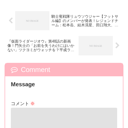
騎士竜戦隊リュウソウジャー【フットサ
ル編】のメンバーが発表！レジェンドチ
ーム：松本岳、結木滉星、田口翔大、山
本康平ほか
『仮面ライダージオウ』第48話の新画
像！門矢士の「お前を失うわけにはいか
ない」ツクヨミがウォッチを？平成ライ
ダー総まとめ…
Comment
Message
コメント
※