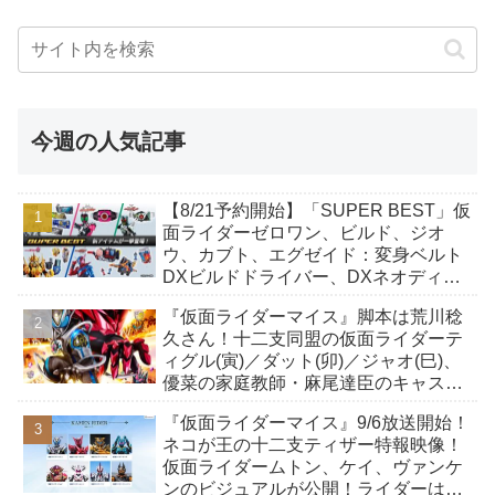
今週の人気記事
【8/21予約開始】「SUPER BEST」仮
面ライダーゼロワン、ビルド、ジオ
ウ、カブト、エグゼイド：変身ベルト
DXビルドドライバー、DXネオディケ
イドライバー、DXホッパーゼクターほ
『仮面ライダーマイス』脚本は荒川稔
か12点！
久さん！十二支同盟の仮面ライダーテ
ィグル(寅)／ダット(卯)／ジャオ(巳)、
優菜の家庭教師・麻尾達臣のキャスト
が発表！トリガーのアキト金子隼也さ
『仮面ライダーマイス』9/6放送開始！
んも変身！
ネコが王の十二支ティザー特報映像！
仮面ライダームトン、ケイ、ヴァンケ
ンのビジュアルが公開！ライダーは子