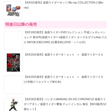
【8月5日発売】仮面ライダーゼッツ Blu-ray COLLECTION 2 [Blu-
ray]
明後日以降の発売
【8月18日発売】仮面ライダーDVDコレクション 平成ジェネレーシ
ョンズ 第16号(仮面ライダー×仮面ライダー オーズ＆ダブルfeat.スカ
ル MOVIE大戦CORE) [分冊百科] (DVD・シール付)
【8月20日発売】仮面ライダーＢｌａｃｋ × 仮面ライダーＺＯ
【8月20日発売】仮面ライダーＢｌａｃｋ × 仮面ライダーＺＯ
(小学館クリエイティブ単行本)
【8月26日発売】バンダイ(BANDAI) SO-DO CHRONICLE 仮面ライ
ダーアギト／仮面ライダー響鬼 チューインガム 食玩 【BOX販売/12
個セット】