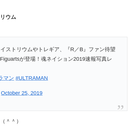
トリウム
イストリウムやトレギア、『R／B』ファン待望
iguartsが登場！魂ネイション2019速報写真レ
ラマン
#ULTRAMAN
)
October 25, 2019
（＾＾）