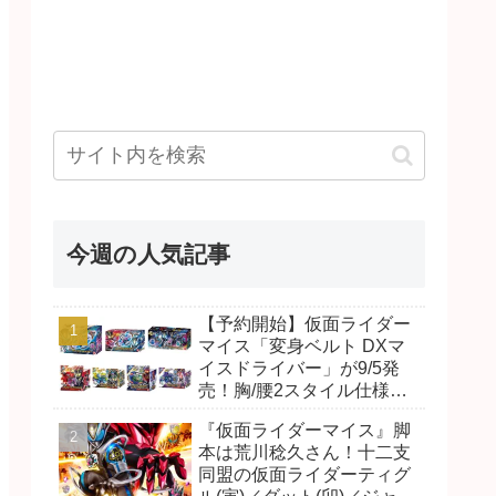
今週の人気記事
【予約開始】仮面ライダー
マイス「変身ベルト DXマ
イスドライバー」が9/5発
売！胸/腰2スタイル仕様！
リド/ハンマー、ダット/スラ
『仮面ライダーマイス』脚
ッシュ、ジャオ/バイト、ケ
本は荒川稔久さん！十二支
イ/ショットボーンバックル
同盟の仮面ライダーティグ
も！