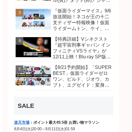
ル(寅)／ダット(卯)／ジャオ
(巳)、優菜の家庭教師・麻
『仮面ライダーマイス』9/6
尾達臣のキャストが発表！
放送開始！ネコが王の十二
トリガーのアキト金子隼也
支ティザー特報映像！仮面
さんも変身！
ライダームトン、ケイ、ヴ
ァンケンのビジュアルが公
【特典詳細】Vシネクスト
開！ライダーは子丑寅卯辰
『超宇宙刑事ギャバン イン
巳午未申酉戌亥猫猫の14
フィニティVSライヤ』が
人⁉
12/11上映！Blu-ray SP版は
「DXギャバリオンブレード
【8/21予約開始】「SUPER
(エタニティver.)」「ユカイ
BEST」仮面ライダーゼロ
ダーエモルギー」ほか豪華
ワン、ビルド、ジオウ、カ
特典付き！
ブト、エグゼイド：変身ベ
ルト DXビルドドライバ
ー、DXネオディケイドライ
バー、DXホッパーゼクター
SALE
ほか12点！
楽天市場
：ポイント最大49.5倍 お買い物マラソン
8月4日(火)20:00～8月11日(火)01:59