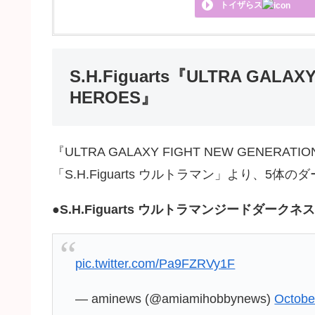
トイザらス
S.H.Figuarts『ULTRA GALAX
HEROES』
『ULTRA GALAXY FIGHT NEW GENERATI
「S.H.Figuarts ウルトラマン」より、5体
●
S.H.Figuarts ウルトラマンジードダークネス
pic.twitter.com/Pa9FZRVy1F
— aminews (@amiamihobbynews)
Octobe