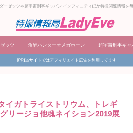
ダーゼッツや超宇宙刑事ギャバン インフィニティほか特撮関連情報を
ーゼッツ
角醒ハンターオメガホーン
超宇宙刑事ギャ
[PR]当サイトではアフィリエイト広告を利用してます
ts」タイガトライストリウム、トレギ
グリージョ他魂ネイション2019展