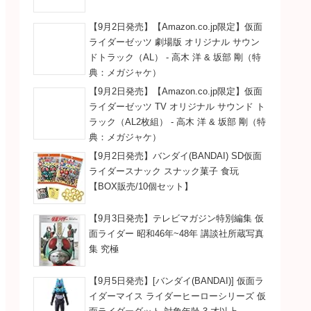
【9月2日発売】【Amazon.co.jp限定】仮面
ライダーゼッツ 劇場版 オリジナル サウン
ドトラック（AL） - 高木 洋 & 坂部 剛（特
典：メガジャケ）
【9月2日発売】【Amazon.co.jp限定】仮面
ライダーゼッツ TV オリジナル サウンド ト
ラック（AL2枚組） - 高木 洋 & 坂部 剛（特
典：メガジャケ）
【9月2日発売】バンダイ(BANDAI) SD仮面
ライダースナック スナック菓子 食玩
【BOX販売/10個セット】
【9月3日発売】テレビマガジン特別編集 仮
面ライダー 昭和46年~48年 講談社所蔵写真
集 究極
【9月5日発売】[バンダイ(BANDAI)] 仮面ラ
イダーマイス ライダーヒーローシリーズ 仮