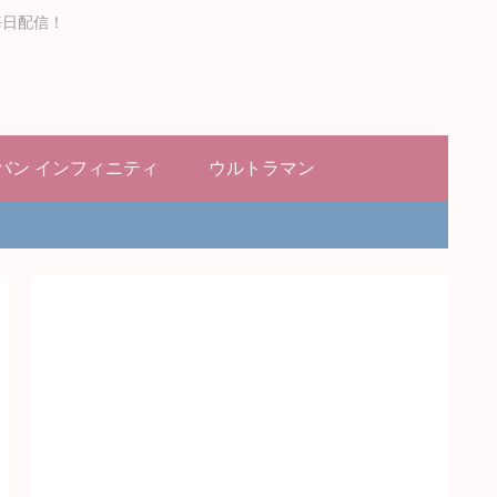
毎日配信！
バン インフィニティ
ウルトラマン