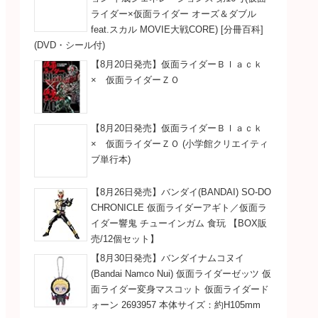
ライダー×仮面ライダー オーズ＆ダブル
feat.スカル MOVIE大戦CORE) [分冊百科]
(DVD・シール付)
【8月20日発売】仮面ライダーＢｌａｃｋ
× 仮面ライダーＺＯ
【8月20日発売】仮面ライダーＢｌａｃｋ
× 仮面ライダーＺＯ (小学館クリエイティ
ブ単行本)
【8月26日発売】バンダイ(BANDAI) SO-DO
CHRONICLE 仮面ライダーアギト／仮面ラ
イダー響鬼 チューインガム 食玩 【BOX販
売/12個セット】
【8月30日発売】バンダイナムコヌイ
(Bandai Namco Nui) 仮面ライダーゼッツ 仮
面ライダー変身マスコット 仮面ライダード
ォーン 2693957 本体サイズ：約H105mm