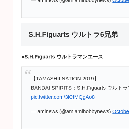
— aminews (@amiamihobbynews)
Octobe
S.H.Figuarts ウルトラ6兄弟
●
S.H.Figuarts ウルトラマンエース
【TAMASHII NATION 2019】
BANDAI SPIRITS：S.H.Figuarts ウ
pic.twitter.com/3lCtMQgAo8
— aminews (@amiamihobbynews)
Octobe