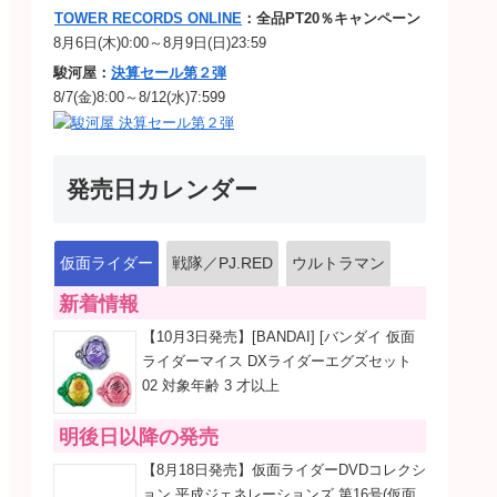
TOWER RECORDS ONLINE
：全品PT20％キャンペーン
8月6日(木)0:00～8月9日(日)23:59
駿河屋：
決算セール第２弾
8/7(金)8:00～8/12(水)7:599
発売日カレンダー
仮面ライダー
戦隊／PJ.RED
ウルトラマン
新着情報
【10月3日発売】[BANDAI] [バンダイ 仮面
ライダーマイス DXライダーエグズセット
02 対象年齢 3 才以上
明後日以降の発売
【8月18日発売】仮面ライダーDVDコレクシ
ョン 平成ジェネレーションズ 第16号(仮面