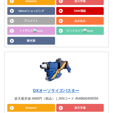
Amazon
楽天市場
Yahoo!ショッピング
DMM通販
アニメイト
あみあみ
トイザらス
ビックカメラ
駿河屋
DXオーソライズバスター
楽天最安値:4460円（税込） | JANコード:4549660409359
Amazon
楽天市場