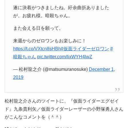
遂に決着がつきましたね。紆余曲折ありました
が、お疲れ様。暗殺ちゃん。
また会える日を願って。
来週からのゼロワンもお楽しみに！
https://t.co/VXtcn8sHBh
#仮面ライダーゼロワン
#
暗殺ちゃん
pic.twitter.com/lixWYH4lwZ
— 松村龍之介 (@matsumuranosuke)
December 1,
2019
松村龍之介さんのツイートに、『仮面ライダーエグゼイ
ド』九条貴利矢／仮面ライダーレーザーの小野塚勇人さん
がこんなコメントを（＾＾）