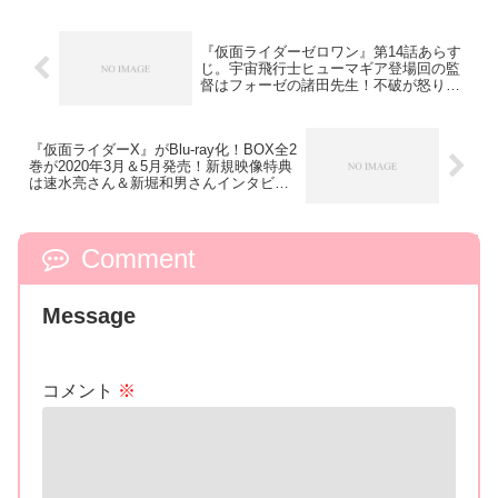
『仮面ライダーゼロワン』第14話あらす
じ。宇宙飛行士ヒューマギア登場回の監
督はフォーゼの諸田先生！不破が怒りの
超強化変身！
『仮面ライダーX』がBlu-ray化！BOX全2
巻が2020年3月＆5月発売！新規映像特典
は速水亮さん＆新堀和男さんインタビュ
ー！
Comment
Message
コメント
※