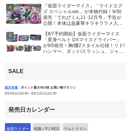
丑寅卯辰巳午未申酉戌亥猫猫の14人⁉
『仮面ライダーマイス』「ライドエグ
ズ スペシャルver.」が本物付録！9/30
発売「てれびくん11･12月号」予告が
公開！本体は超豪華キラキララメ入
り！変身ベルトにセットすれば特別な
【8/7予約開始】仮面ライダーマイス
音声が！
「変身ベルト DXマイスドライバー」
が9/5発売！胸/腰2スタイル仕様！リド/
ハンマー、ダット/スラッシュ、ジャ
オ/バイト、ケイ/ショットボーンバッ
クルも！
SALE
楽天市場
：ポイント最大49.5倍 お買い物マラソン
8月4日(火)20:00～8月11日(火)01:59
発売日カレンダー
仮面ライダー
戦隊／PJ.RED
ウルトラマン