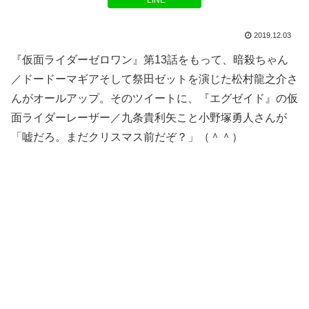
LINE
2019.12.03
『仮面ライダーゼロワン』第13話をもって、暗殺ちゃん
／ドードーマギアそして祭田ゼットを演じた松村龍之介さ
んがオールアップ。そのツイートに、『エグゼイド』の仮
面ライダーレーザー／九条貴利矢こと小野塚勇人さんが
「嘘だろ。まだクリスマス前だぞ？」（＾＾）