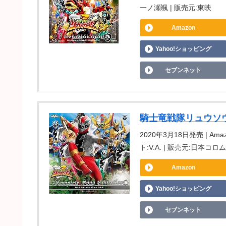
一ノ瀬颯 | 販売元:東映
Amazon
Yahoo!ショッピング
セブンネット
騎士竜戦隊リュウソ
2020年3月18日発売 | Amaz
ト:V.A. | 販売元:日本コロ
Amazon
Yahoo!ショッピング
セブンネット