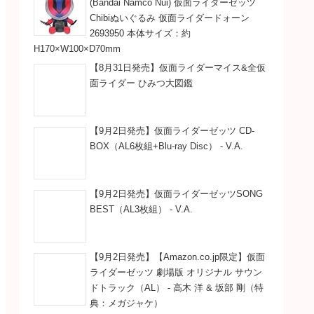
(Bandai Namco Nui) 仮面ライダーゼッツ
Chibiぬいぐるみ 仮面ライダードォーン
2693950 本体サイズ：約
H170×W100×D70mm
【8月31日発売】仮面ライダーマイス&全仮
面ライダー ひみつ大図鑑
【9月2日発売】仮面ライダーゼッツ CD-
BOX（AL6枚組+Blu-ray Disc） - V.A.
【9月2日発売】仮面ライダーゼッツSONG
BEST（AL3枚組） - V.A.
【9月2日発売】【Amazon.co.jp限定】仮面
ライダーゼッツ 劇場版 オリジナル サウン
ドトラック（AL） - 高木 洋 & 坂部 剛（特
典：メガジャケ）