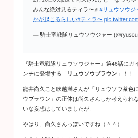
みんな絶対見るティラ〜♬
#リュウソウジ
かが起こるらしい
#ティラ〜
pic.twitter.
— 騎士竜戦隊リュウソウジャー (@ryusoulge
『騎士竜戦隊リュウソウジャー』第46話にガ
ンチに登場する「
リュウソウブラウン
」！！
龍井尚久こと吹越満さんが「リュウソウ茶色
ウブラウン」の正体は尚久さんしか考えられ
いな妄想はしていましたが。
やはり、尚久さんっぽいですね（＾＾）