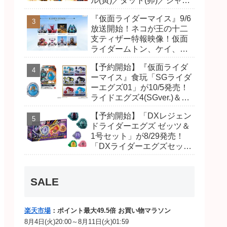
ル(寅)／ダット(卯)／ジャオ
(巳)、優菜の家庭教師・麻
『仮面ライダーマイス』9/6
尾達臣のキャストが発表！
放送開始！ネコが王の十二
トリガーのアキト金子隼也
支ティザー特報映像！仮面
さんも変身！
ライダームトン、ケイ、ヴ
ァンケンのビジュアルが公
【予約開始】『仮面ライダ
開！ライダーは子丑寅卯辰
ーマイス』食玩「SGライダ
巳午未申酉戌亥猫猫の14
ーエグズ01」が10/5発売！
人⁉
ライドエグズ4(SGver.)＆ジ
オウ、ゼロワンライドエグ
【予約開始】「DXレジェン
ズ、カイザ、ギャレン、デ
ドライダーエグズ ゼッツ＆
ィエンドシードエグズ！
1号セット」が8/29発売！
「DXライダーエグズセッ
ト」01・02で仮面ライダー
ムトン、ヴァンケンに変
身！マイスもフォームチェ
SALE
ンジ！
楽天市場
：ポイント最大49.5倍 お買い物マラソン
8月4日(火)20:00～8月11日(火)01:59