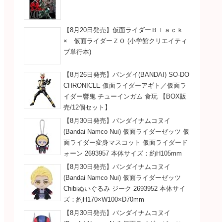
【8月20日発売】仮面ライダーＢｌａｃｋ
× 仮面ライダーＺＯ (小学館クリエイティ
ブ単行本)
【8月26日発売】バンダイ(BANDAI) SO-DO
CHRONICLE 仮面ライダーアギト／仮面ラ
イダー響鬼 チューインガム 食玩 【BOX販
売/12個セット】
【8月30日発売】バンダイナムコヌイ
(Bandai Namco Nui) 仮面ライダーゼッツ 仮
面ライダー変身マスコット 仮面ライダード
ォーン 2693957 本体サイズ：約H105mm
【8月30日発売】バンダイナムコヌイ
(Bandai Namco Nui) 仮面ライダーゼッツ
Chibiぬいぐるみ ジーク 2693952 本体サイ
ズ：約H170×W100×D70mm
【8月30日発売】バンダイナムコヌイ