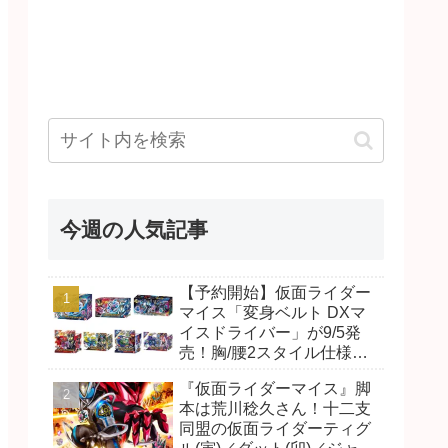
今週の人気記事
【予約開始】仮面ライダー
マイス「変身ベルト DXマ
イスドライバー」が9/5発
売！胸/腰2スタイル仕様！
リド/ハンマー、ダット/スラ
『仮面ライダーマイス』脚
ッシュ、ジャオ/バイト、ケ
本は荒川稔久さん！十二支
イ/ショットボーンバックル
同盟の仮面ライダーティグ
も！