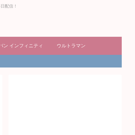
毎日配信！
バン インフィニティ
ウルトラマン