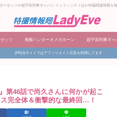
ダーゼッツや超宇宙刑事ギャバン インフィニティほか特撮関連情報を
ーゼッツ
角醒ハンターオメガホーン
超宇宙刑事ギャ
[PR]当サイトではアフィリエイト広告を利用してます
』第46話で尚久さんに何かが起こ
ス完全体＆衝撃的な最終回…！