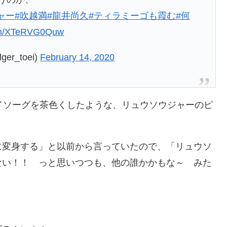
ャー
#吹越満
#龍井尚久
#ティラミーゴも霞む
#何
com/XTeRVG0Quw
r_toei)
February 14, 2020
イソーグを茶色くしたような、リュウソウジャーのピ
に変身する」と以前から言っていたので、「リュウソ
ない！！ っと思いつつも、他の誰かかもな～ みた