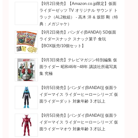
【9月2日発売】【Amazon.co.jp限定】仮面
ライダーゼッツ TV オリジナル サウンド ト
ラック（AL2枚組） - 高木 洋 & 坂部 剛（特
典：メガジャケ）
【9月2日発売】バンダイ(BANDAI) SD仮面
ライダースナック スナック菓子 食玩
【BOX販売/10個セット】
【9月3日発売】テレビマガジン特別編集 仮
面ライダー 昭和46年~48年 講談社所蔵写真
集 究極
【9月5日発売】[バンダイ(BANDAI)] 仮面ラ
イダーマイス ライダーヒーローシリーズ 仮
面ライダーダット 対象年齢 3 才以上
【9月5日発売】[バンダイ(BANDAI)] 仮面ラ
イダーマイス ライダーヒーローシリーズ 仮
面ライダーマオウ 対象年齢 3 才以上