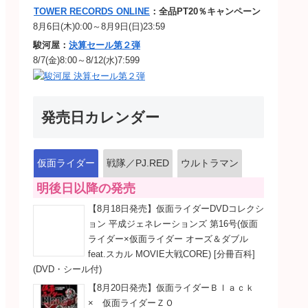
TOWER RECORDS ONLINE
：全品PT20％キャンペーン
8月6日(木)0:00～8月9日(日)23:59
駿河屋：
決算セール第２弾
8/7(金)8:00～8/12(水)7:599
発売日カレンダー
仮面ライダー
戦隊／PJ.RED
ウルトラマン
明後日以降の発売
【8月18日発売】仮面ライダーDVDコレクシ
ョン 平成ジェネレーションズ 第16号(仮面
ライダー×仮面ライダー オーズ＆ダブル
feat.スカル MOVIE大戦CORE) [分冊百科]
(DVD・シール付)
【8月20日発売】仮面ライダーＢｌａｃｋ
× 仮面ライダーＺＯ