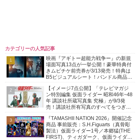
カテゴリーの人気記事
映画『アギトー超能力戦争ー』の新規
場面写真13点が一挙公開！豪華特典付
きムビチケ前売券が3/13発売！特典は
B5ビジュアルシート！バンドル商品付
きも！
【イメージ7点公開】「テレビマガジ
ン特別編集 仮面ライダー 昭和46年~48
年 講談社所蔵写真集 究極」が9/3発
売！講談社所有写真のすべてをつぎ込
んだ究極の写真集！
『TAMASHII NATION 2026』開催記念
商品 事前販売：S.H.Figuarts（真骨彫
製法）仮面ライダー1号／本郷猛(THE
FIRST)、ティガダーク、仮面ライダー