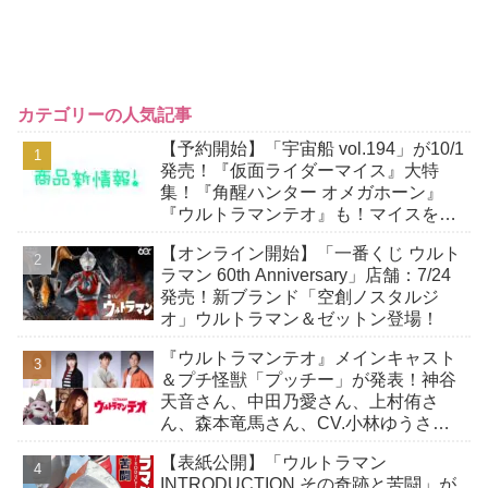
カテゴリーの人気記事
【予約開始】「宇宙船 vol.194」が10/1
発売！『仮面ライダーマイス』大特
集！『角醒ハンター オメガホーン』
『ウルトラマンテオ』も！マイスをよ
り楽しむための小冊子が付属！
【オンライン開始】「一番くじ ウルト
ラマン 60th Anniversary」店舗：7/24
発売！新ブランド「空創ノスタルジ
オ」ウルトラマン＆ゼットン登場！
『ウルトラマンテオ』メインキャスト
＆プチ怪獣「プッチー」が発表！神谷
天音さん、中田乃愛さん、上村侑さ
ん、森本竜馬さん、CV.小林ゆうさ
ん！
【表紙公開】「ウルトラマン
INTRODUCTION その奇跡と苦闘」が