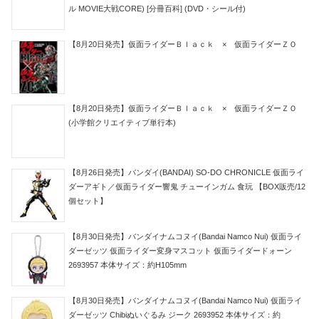
ル MOVIE大戦CORE) [分冊百科] (DVD・シール付)
【8月20日発売】仮面ライダーＢｌａｃｋ × 仮面ライダーＺＯ
【8月20日発売】仮面ライダーＢｌａｃｋ × 仮面ライダーＺＯ
(小学館クリエイティブ単行本)
【8月26日発売】バンダイ(BANDAI) SO-DO CHRONICLE 仮面ライ
ダーアギト／仮面ライダー響鬼 チューインガム 食玩 【BOX販売/12
個セット】
【8月30日発売】バンダイナムコヌイ(Bandai Namco Nui) 仮面ライ
ダーゼッツ 仮面ライダー変身マスコット 仮面ライダードォーン
2693957 本体サイズ：約H105mm
【8月30日発売】バンダイナムコヌイ(Bandai Namco Nui) 仮面ライ
ダーゼッツ Chibiぬいぐるみ ジーク 2693952 本体サイズ：約