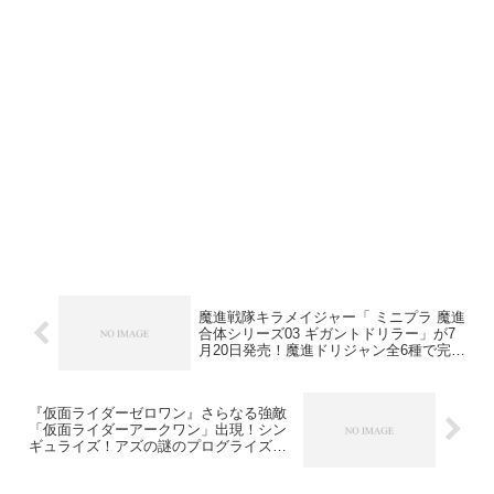
魔進戦隊キラメイジャー「 ミニプラ 魔進
合体シリーズ03 ギガントドリラー」が7
月20日発売！魔進ドリジャン全6種で完
成！
『仮面ライダーゼロワン』さらなる強敵
「仮面ライダーアークワン」出現！シン
ギュライズ！アズの謎のプログライズキ
ーが⁉