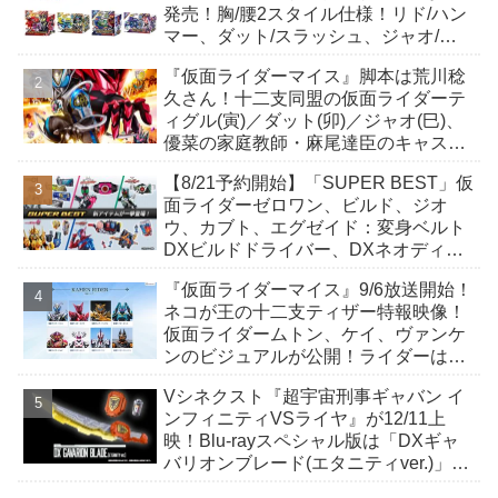
発売！胸/腰2スタイル仕様！リド/ハン
マー、ダット/スラッシュ、ジャオ/バ
イト、ケイ/ショットボーンバックル
『仮面ライダーマイス』脚本は荒川稔
も！
久さん！十二支同盟の仮面ライダーテ
ィグル(寅)／ダット(卯)／ジャオ(巳)、
優菜の家庭教師・麻尾達臣のキャスト
が発表！トリガーのアキト金子隼也さ
【8/21予約開始】「SUPER BEST」仮
んも変身！
面ライダーゼロワン、ビルド、ジオ
ウ、カブト、エグゼイド：変身ベルト
DXビルドドライバー、DXネオディケ
イドライバー、DXホッパーゼクターほ
『仮面ライダーマイス』9/6放送開始！
か12点！
ネコが王の十二支ティザー特報映像！
仮面ライダームトン、ケイ、ヴァンケ
ンのビジュアルが公開！ライダーは子
丑寅卯辰巳午未申酉戌亥猫猫の14人⁉
Vシネクスト『超宇宙刑事ギャバン イ
ンフィニティVSライヤ』が12/11上
映！Blu-rayスペシャル版は「DXギャ
バリオンブレード(エタニティver.)」
「ユカイダーエモルギー」ほか豪華特