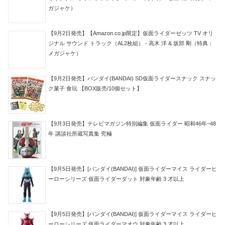
ガジャケ）
【9月2日発売】【Amazon.co.jp限定】仮面ライダーゼッツ TV オリ
ジナル サウンド トラック（AL2枚組） - 高木 洋 & 坂部 剛（特典：
メガジャケ）
【9月2日発売】バンダイ(BANDAI) SD仮面ライダースナック スナッ
ク菓子 食玩 【BOX販売/10個セット】
【9月3日発売】テレビマガジン特別編集 仮面ライダー 昭和46年~48
年 講談社所蔵写真集 究極
【9月5日発売】[バンダイ(BANDAI)] 仮面ライダーマイス ライダーヒ
ーローシリーズ 仮面ライダーダット 対象年齢 3 才以上
【9月5日発売】[バンダイ(BANDAI)] 仮面ライダーマイス ライダーヒ
ーローシリーズ 仮面ライダーマオウ 対象年齢 3 才以上