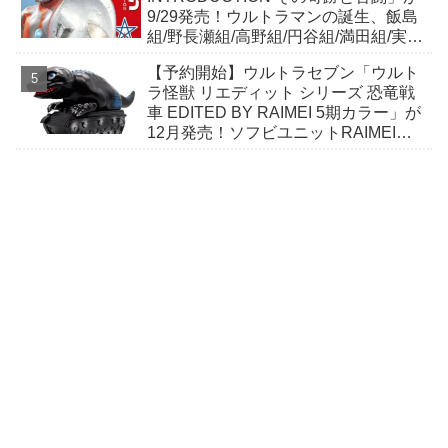
9/29発売！ウルトラマンの誕生、飯島
組/野長瀬組/高野組/円谷組/満田組/実相
寺組/樋口組/鈴木組の…
【予約開始】ウルトラセブン「ウルト
ラ怪獣 リエディット シリーズ 恐竜戦
車 EDITED BY RAIMEI 5期カラー」が
12月発売！ソフビユニットRAIMEIに
よる恐竜戦車が絶妙なデフォルメ感で
登場！