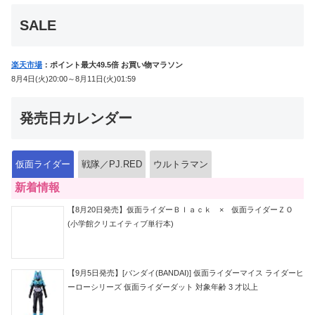
典付！
SALE
楽天市場
：ポイント最大49.5倍 お買い物マラソン
8月4日(火)20:00～8月11日(火)01:59
発売日カレンダー
仮面ライダー
戦隊／PJ.RED
ウルトラマン
新着情報
【8月20日発売】仮面ライダーＢｌａｃｋ × 仮面ライダーＺＯ
(小学館クリエイティブ単行本)
【9月5日発売】[バンダイ(BANDAI)] 仮面ライダーマイス ライダーヒ
ーローシリーズ 仮面ライダーダット 対象年齢 3 才以上