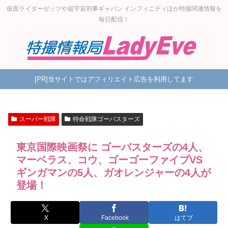
仮面ライダーゼッツや超宇宙刑事ギャバン インフィニティほか特撮関連情報を
毎日配信！
[PR]当サイトではアフィリエイト広告を利用してます
スーパー戦隊
特命戦隊ゴーバスターズ
東京国際映画祭に ゴーバスターズの4人、
マーベラス、コウ、ゴーゴーファイブVS
ギンガマンの5人、ガオレンジャーの4人が
登場！
X
Facebook
はてブ