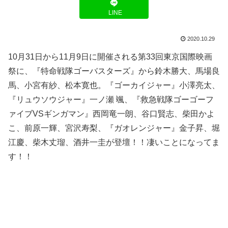
LINE
2020.10.29
10月31日から11月9日に開催される第33回東京国際映画
祭に、『特命戦隊ゴーバスターズ』から鈴木勝大、馬場良
馬、小宮有紗、松本寛也。『ゴーカイジャー』小澤亮太、
『リュウソウジャー』一ノ瀬 颯、『救急戦隊ゴーゴーフ
ァイブVSギンガマン』西岡竜一朗、谷口賢志、柴田かよ
こ、前原一輝、宮沢寿梨、『ガオレンジャー』金子昇、堀
江慶、柴木丈瑠、酒井一圭が登壇！！凄いことになってま
す！！