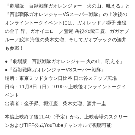
『劇場版 百獣戦隊ガオレンジャー 火の山、吼える』と
『百獣戦隊ガオレンジャーVSスーパー戦隊』の上映後の
オンライントークイベントには、ガオレッド／獅子 走役
の金子 昇、ガオイエロー／鷲尾 岳役の堀江 慶、ガガオブ
ルー／鮫津 海役の柴木丈瑠、そしてガオブラックの酒井
も参戦！
●『劇場版 百獣戦隊ガオレンジャー 火の山、吼える』
●『百獣戦隊ガオレンジャーVSスーパー戦隊』
場所：東京ミッドタウン日比谷 日比谷ステップ広場
日時：11月8日（日）10:00～上映後オンライントークイ
ベント
出演者：金子昇、堀江慶、柴木丈瑠、酒井一圭
本編上映終了後11:40（予定）から、上映会場のスクリー
ンおよびTIFF公式YouTubeチャンネルで視聴可能