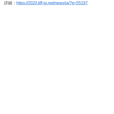
詳細：
https://2020.tiff-jp.net/news/ja/?p=55197