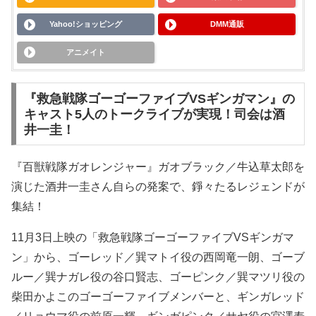
Yahoo!ショッピング
DMM通販
アニメイト
『救急戦隊ゴーゴーファイブVSギンガマン』の
キャスト5人のトークライブが実現！司会は酒
井一圭！
『百獣戦隊ガオレンジャー』ガオブラック／牛込草太郎を
演じた酒井一圭さん自らの発案で、錚々たるレジェンドが
集結！
11月3日上映の「救急戦隊ゴーゴーファイブVSギンガマ
ン」から、ゴーレッド／巽マトイ役の西岡竜一朗、ゴーブ
ルー／巽ナガレ役の谷口賢志、ゴーピンク／巽マツリ役の
柴田かよこのゴーゴーファイブメンバーと、ギンガレッド