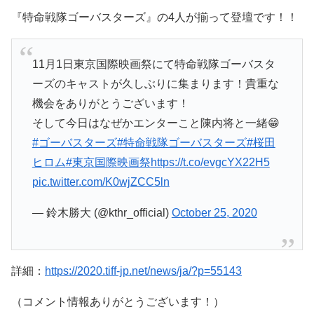
『特命戦隊ゴーバスターズ』の4人が揃って登壇です！！
11月1日東京国際映画祭にて特命戦隊ゴーバスタ
ーズのキャストが久しぶりに集まります！貴重な
機会をありがとうございます！
そして今日はなぜかエンターこと陳内将と一緒😁
#ゴーバスターズ
#特命戦隊ゴーバスターズ
#桜田
ヒロム
#東京国際映画祭
https://t.co/evgcYX22H5
pic.twitter.com/K0wjZCC5ln
— 鈴木勝大 (@kthr_official)
October 25, 2020
詳細：
https://2020.tiff-jp.net/news/ja/?p=55143
（コメント情報ありがとうございます！）