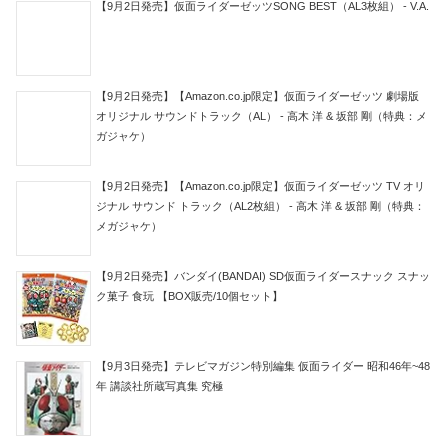
【9月2日発売】仮面ライダーゼッツSONG BEST（AL3枚組） - V.A.
【9月2日発売】【Amazon.co.jp限定】仮面ライダーゼッツ 劇場版
オリジナル サウンドトラック（AL） - 高木 洋 & 坂部 剛（特典：メ
ガジャケ）
【9月2日発売】【Amazon.co.jp限定】仮面ライダーゼッツ TV オリ
ジナル サウンド トラック（AL2枚組） - 高木 洋 & 坂部 剛（特典：
メガジャケ）
【9月2日発売】バンダイ(BANDAI) SD仮面ライダースナック スナッ
ク菓子 食玩 【BOX販売/10個セット】
【9月3日発売】テレビマガジン特別編集 仮面ライダー 昭和46年~48
年 講談社所蔵写真集 究極