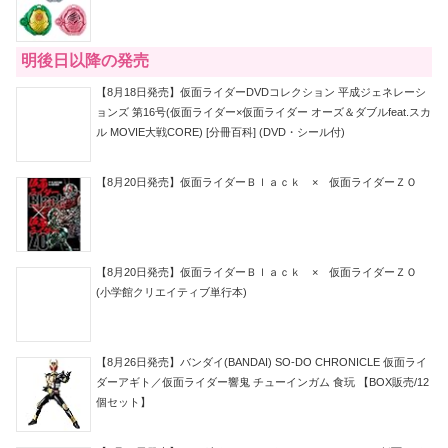
明後日以降の発売
【8月18日発売】仮面ライダーDVDコレクション 平成ジェネレーシ
ョンズ 第16号(仮面ライダー×仮面ライダー オーズ＆ダブルfeat.スカ
ル MOVIE大戦CORE) [分冊百科] (DVD・シール付)
【8月20日発売】仮面ライダーＢｌａｃｋ × 仮面ライダーＺＯ
【8月20日発売】仮面ライダーＢｌａｃｋ × 仮面ライダーＺＯ
(小学館クリエイティブ単行本)
【8月26日発売】バンダイ(BANDAI) SO-DO CHRONICLE 仮面ライ
ダーアギト／仮面ライダー響鬼 チューインガム 食玩 【BOX販売/12
個セット】