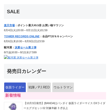
か12点！
SALE
楽天市場
：ポイント最大49.5倍 お買い物マラソン
8月4日(火)20:00～8月11日(火)01:59
TOWER RECORDS ONLINE
：全品PT20％キャンペーン
8月6日(木)0:00～8月9日(日)23:59
駿河屋：
決算セール第２弾
8/7(金)8:00～8/12(水)7:599
発売日カレンダー
仮面ライダー
戦隊／PJ.RED
ウルトラマン
新着情報
【10月3日発売】[BANDAI] [バンダイ 仮面ライダーマイス DXライダ
ーエグズセット02 対象年齢 3 才以上