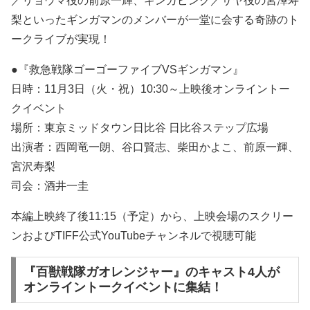
／リョウマ役の前原一輝、ギンガピンク／サヤ役の宮澤寿
梨といったギンガマンのメンバーが一堂に会する奇跡のト
ークライブが実現！
●『救急戦隊ゴーゴーファイブVSギンガマン』
日時：11月3日（火・祝）10:30～上映後オンライントー
クイベント
場所：東京ミッドタウン日比谷 日比谷ステップ広場
出演者：西岡竜一朗、谷口賢志、柴田かよこ、前原一輝、
宮沢寿梨
司会：酒井一圭
本編上映終了後11:15（予定）から、上映会場のスクリー
ンおよびTIFF公式YouTubeチャンネルで視聴可能
『百獣戦隊ガオレンジャー』のキャスト4人が
オンライントークイベントに集結！