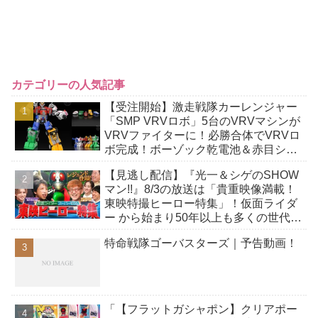
カテゴリーの人気記事
【受注開始】激走戦隊カーレンジャー
「SMP VRVロボ」5台のVRVマシンが
VRVファイターに！必勝合体でVRVロ
ボ完成！ボーゾック乾電池＆赤目シー
ル付属！
【見逃し配信】『光一＆シゲのSHOW
マン!!』8/3の放送は「貴重映像満載！
東映特撮ヒーロー特集」！仮面ライダ
ー から始まり50年以上も多くの世代に
愛され続ける秘密をレジェンド達が明
特命戦隊ゴーバスターズ｜予告動画！
かす！
「【フラットガシャポン】クリアポー