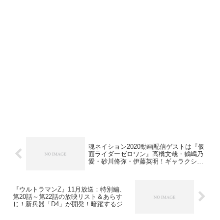
魂ネイション2020動画配信ゲストは『仮
面ライダーゼロワン』高橋文哉・鶴嶋乃
愛・砂川脩弥・伊藤英明！ギャラクシー
ファイト出演者&坂本監督も！
『ウルトラマンZ』11月放送：特別編、
第20話～第22話の放映リスト＆あらす
じ！新兵器「D4」が開発！暗躍するジャ
グラーは…