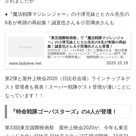
されましたが
●『魔法戦隊マジレンジャー』の小津兄妹とヒカル先生の
6名が奇跡の再結集！誠直也さん＆小宮璃央さんも
「東京国際映画祭」で『魔法戦隊マジレンジャ
ー』の小津兄妹とヒカル先生の6名が奇跡の再結
集！誠直也さん＆小宮璃央さんも登壇！
10月31日（土）～11月9日（月）に開催される「第33回東
京国際映画祭」のジャパニーズ・アニメーション部門《特
撮》スーパー戦隊特集に、『秘密戦隊ゴレンジャー』初代
レジェンド・アカレンジャー/海城剛役の誠直也さんが登
2020.10.18
www.ladyeve.net
壇！さらに今年で15周年
第2弾と屋外上映会2020（日比谷会場）ラインナップ＆ゲ
スト登壇者も発表！スーパー戦隊ゲスト登壇が凄いことに
なっています！！
『特命戦隊ゴーバスターズ』の4人が登壇！
第33回東京国際映画祭 屋外上映会2020が、今年も東京