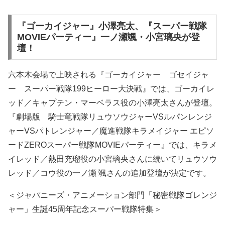
『ゴーカイジャー』小澤亮太、『スーパー戦隊
MOVIEパーティー』一ノ瀬颯・小宮璃央が登
壇！
六本木会場で上映される『ゴーカイジャー ゴセイジャ
ー スーパー戦隊199ヒーロー大決戦』では、ゴーカイレ
ッド／キャプテン・マーベラス役の小澤亮太さんが登壇。
『劇場版 騎士竜戦隊リュウソウジャーVSルパンレンジ
ャーVSパトレンジャー／魔進戦隊キラメイジャー エピソ
ードZEROスーパー戦隊MOVIEパーティー』では、キラメ
イレッド／熱田充瑠役の小宮璃央さんに続いてリュウソウ
レッド／コウ役の一ノ瀬 颯さんの追加登壇が決定です。
＜ジャパニーズ・アニメーション部門「秘密戦隊ゴレンジ
ャー」生誕45周年記念スーパー戦隊特集＞