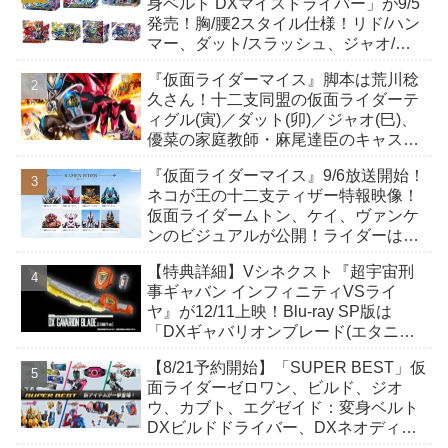
身ベルト DXマイスドライバー」が9/5
発売！胸/腰2スタイル仕様！リド/ハン
マー、ダット/スラッシュ、ジャオ/バ
イト、ケイ/ショットボーンバックル
『仮面ライダーマイス』脚本は荒川稔
も！
久さん！十二支同盟の仮面ライダーテ
ィグル(寅)／ダット(卯)／ジャオ(巳)、
優菜の家庭教師・麻尾達臣のキャスト
が発表！トリガーのアキト金子隼也さ
『仮面ライダーマイス』9/6放送開始！
んも変身！
ネコが王の十二支ティザー特報映像！
仮面ライダームトン、ケイ、ヴァンケ
ンのビジュアルが公開！ライダーは子
丑寅卯辰巳午未申酉戌亥猫猫の14人⁉
【特典詳細】Vシネクスト『超宇宙刑
事ギャバン インフィニティVSライ
ヤ』が12/11上映！Blu-ray SP版は
「DXギャバリオンブレード(エタニテ
ィver.)」「ユカイダーエモルギー」ほ
【8/21予約開始】「SUPER BEST」仮
か豪華特典付き！
面ライダーゼロワン、ビルド、ジオ
ウ、カブト、エグゼイド：変身ベルト
DXビルドドライバー、DXネオディケ
イドライバー、DXホッパーゼクターほ