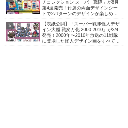
チコレクション スーパー戦隊」が8月
第4週発売！付属の両面デザインシー
トで2パターンのデザインが楽しめ
る！
【表紙公開】「スーパー戦隊怪人デザ
イン大鑑 戦変万化 2000-2010」が2/4
発売！2000年〜2010年放送の11戦隊
に登場した怪人デザイン画をすべて掲
載！