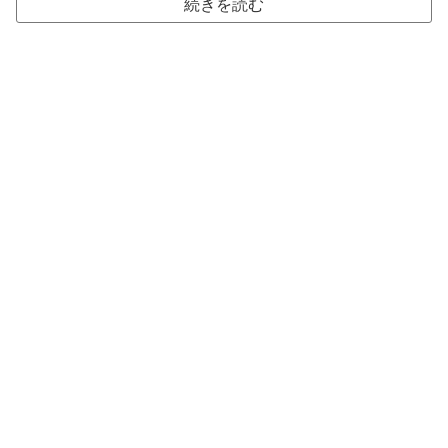
続きを読む