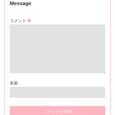
Message
コメント
※
名前