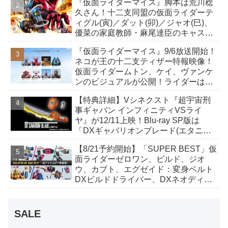
『仮面ライダーマイス』脚本は荒川稔
も！
久さん！十二支同盟の仮面ライダーテ
ィグル(寅)／ダット(卯)／ジャオ(巳)、
優菜の家庭教師・麻尾達臣のキャスト
が発表！トリガーのアキト金子隼也さ
『仮面ライダーマイス』9/6放送開始！
んも変身！
ネコが王の十二支ティザー特報映像！
仮面ライダームトン、ケイ、ヴァンケ
ンのビジュアルが公開！ライダーは子
丑寅卯辰巳午未申酉戌亥猫猫の14人⁉
【特典詳細】Vシネクスト『超宇宙刑
事ギャバン インフィニティVSライ
ヤ』が12/11上映！Blu-ray SP版は
「DXギャバリオンブレード(エタニテ
ィver.)」「ユカイダーエモルギー」ほ
【8/21予約開始】「SUPER BEST」仮
か豪華特典付き！
面ライダーゼロワン、ビルド、ジオ
ウ、カブト、エグゼイド：変身ベルト
DXビルドドライバー、DXネオディケ
イドライバー、DXホッパーゼクターほ
か12点！
SALE