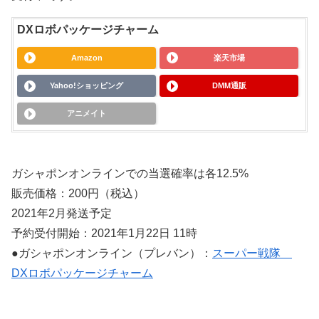
DXロボパッケージチャーム
Amazon
楽天市場
Yahoo!ショッピング
DMM通販
アニメイト
ガシャポンオンラインでの当選確率は各12.5%
販売価格：200円（税込）
2021年2月発送予定
予約受付開始：2021年1月22日 11時
●ガシャポンオンライン（プレバン）：
スーパー戦隊
DXロボパッケージチャーム