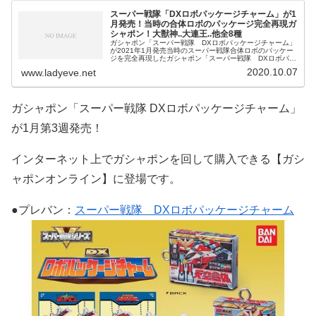
スーパー戦隊「DXロボパッケージチャーム」が1
月発売！当時の合体ロボのパッケージ完全再現ガ
シャポン！大獣神..大連王..他全8種
ガシャポン「スーパー戦隊 DXロボパッケージチャーム」
が2021年1月発売当時のスーパー戦隊合体ロボのパッケー
ジを完全再現したガシャポン「スーパー戦隊 DXロボパッ
ケージチャーム」が2021年1月発売予定です。（画像＆リ
2020.10.07
www.ladyeve.net
ンク先商品は参考掲載
ガシャポン「スーパー戦隊 DXロボパッケージチャーム」
が1月第3週発売！
インターネット上でガシャポンを回して購入できる【ガシ
ャポンオンライン】に登場です。
●プレバン：
スーパー戦隊 DXロボパッケージチャーム