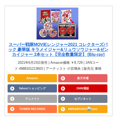
スーパー戦隊MOVIEレンジャー2021 コレクターズパ
ック 豪華版 キラメイジャー&リュウソウジャー&ゼン
カイジャー 3本セット【完全数量限定】 [Blu-ray]
2021年6月23日発売 | Amazon価格:￥8,729 | JANコー
ド:4988101213603 | アーティスト:小宮璃央 | 販売元:東映
Amazon
楽天市場
Yahoo!ショッピング
DMM通販
アニメイト
セブンネット
TOWER RECORDS
HMV&BOOKS