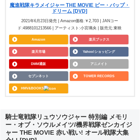
魔進戦隊キラメイジャー THE MOVIE ビー・バップ・
ドリーム [DVD]
2021年6月23日発売 | Amazon価格:￥2,703 | JANコー
ド:4988101213566 | アーティスト:小宮璃央 | 販売元:東映
Amazon
楽天ブックス
楽天市場
Yahoo!ショッピング
DMM通販
アニメイト
セブンネット
TOWER RECORDS
HMV&BOOKS
騎士竜戦隊リュウソウジャー 特別編 メモリ
ー・オブ・ソウルメイツ/機界戦隊ゼンカイジ
ャー THE MOVIE 赤い戦い! オール戦隊大集