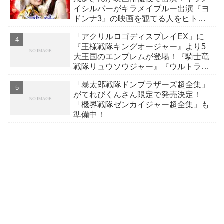
イシルバーがキラメイブルー出演『ヨ
ドンナ3』の映画を観てる人をヒトプ
レスに！
「アクリルロゴディスプレイEX」に
『王様戦隊キングオージャー』より5
大王国のエンブレムが登場！『騎士竜
戦隊リュウソウジャー』『ウルトラマ
ンネクサス』も新登場！
「暴太郎戦隊ドンブラザーズ超全集」
がてれびくんさん限定で発売決定！
「機界戦隊ゼンカイジャー超全集」も
準備中！