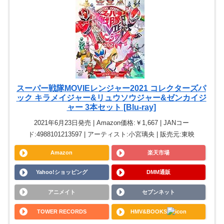
スーパー戦隊MOVIEレンジャー2021 コレクターズパ
ック キラメイジャー&リュウソウジャー&ゼンカイジ
ャー 3本セット [Blu-ray]
2021年6月23日発売 | Amazon価格:￥1,667 | JANコー
ド:4988101213597 | アーティスト:小宮璃央 | 販売元:東映
Amazon
楽天市場
Yahoo!ショッピング
DMM通販
アニメイト
セブンネット
TOWER RECORDS
HMV&BOOKS