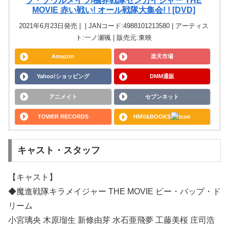
ブ・ソウルメイツ/機界戦隊ゼンカイジャー THE
MOVIE 赤い戦い! オール戦隊大集会! ! [DVD]
2021年6月23日発売 | | JANコード:4988101213580 | アーティス
ト:一ノ瀬颯 | 販売元:東映
Amazon
楽天市場
Yahoo!ショッピング
DMM通販
アニメイト
セブンネット
TOWER RECORDS
HMV&BOOKS
キャスト・スタッフ
【キャスト】
◆魔進戦隊キラメイジャー THE MOVIE ビー・バップ・ド
リーム
小宮璃央 木原瑠生 新條由芽 水石亜飛夢 工藤美桜 庄司浩