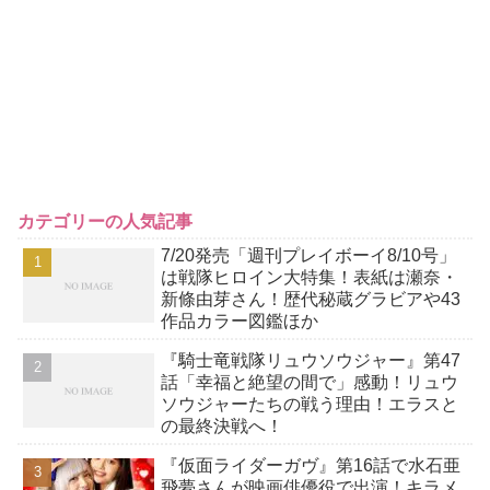
カテゴリーの人気記事
7/20発売「週刊プレイボーイ8/10号」
は戦隊ヒロイン大特集！表紙は瀬奈・
新條由芽さん！歴代秘蔵グラビアや43
作品カラー図鑑ほか
『騎士竜戦隊リュウソウジャー』第47
話「幸福と絶望の間で」感動！リュウ
ソウジャーたちの戦う理由！エラスと
の最終決戦へ！
『仮面ライダーガヴ』第16話で水石亜
飛夢さんが映画俳優役で出演！キラメ