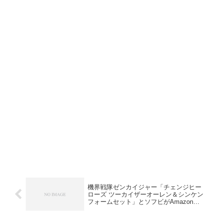
機界戦隊ゼンカイジャー「チェンジヒー
ローズ ツーカイザーオーレン＆シンケン
フォームセット」とソフビがAmazonで
予約開始！