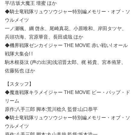
平/古坂大魔王 壇蜜 ほか
◆騎士竜戦隊リュウソウジャー特別編メモリー・オブ・ソ
ウルメイツ
一ノ瀬颯、綱 啓永、尾崎真花、小原唯和、岸田タツヤ、
兵頭功海、宮原華音、長田成哉 ほか
◆機界戦隊ゼンカイジャー THE MOVIE 赤い戦い! オール
戦隊大集会! !
駒木根葵汰 (声の出演)浅沼晋太郎、梶 裕貴、宮本侑芽、
佐藤拓也 ほか
【スタッフ】
◆魔進戦隊キラメイジャー THE MOVIE ビー・バップ・ド
リーム
原作:八手三郎 脚本:荒川稔久 監督:山口恭平
◆騎士竜戦隊リュウソウジャー特別編メモリー・オブ・ソ
ウルメイツ
原作:八手三郎 脚本:丸山真哉 監督:坂本浩一