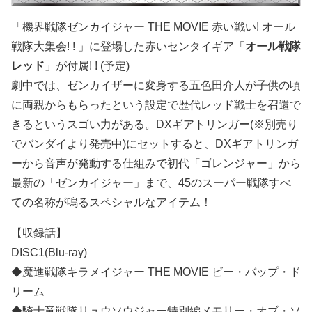
「機界戦隊ゼンカイジャー THE MOVIE 赤い戦い! オール
戦隊大集会! ! 」に登場した赤いセンタイギア「
オール戦隊
レッド
」が付属! ! (予定)
劇中では、ゼンカイザーに変身する五色田介人が子供の頃
に両親からもらったという設定で歴代レッド戦士を召還で
きるというスゴい力がある。DXギアトリンガー(※別売り
でバンダイより発売中)にセットすると、DXギアトリンガ
ーから音声が発動する仕組みで初代「ゴレンジャー」から
最新の「ゼンカイジャー」まで、45のスーパー戦隊すべ
ての名称が鳴るスペシャルなアイテム！
【収録話】
DISC1(Blu‐ray)
◆魔進戦隊キラメイジャー THE MOVIE ビー・バップ・ド
リーム
◆騎士竜戦隊リュウソウジャー特別編メモリー・オブ・ソ