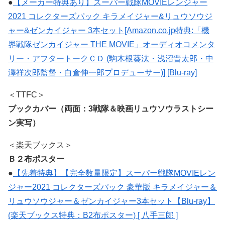
●
【メーカー特典あり】スーパー戦隊MOVIEレンジャー
2021 コレクターズパック キラメイジャー&リュウソウジ
ャー&ゼンカイジャー 3本セット[Amazon.co.jp特典:「機
界戦隊ゼンカイジャー THE MOVIE」オーディオコメンタ
リー・アフタートークＣＤ (駒木根葵汰・浅沼晋太郎・中
澤祥次郎監督・白倉伸一郎プロデューサー)] [Blu-ray]
＜TTFC＞
ブックカバー（両面：3戦隊＆映画リュウソウラストシー
ン実写）
＜楽天ブックス＞
Ｂ２布ポスター
●
【先着特典】【完全数量限定】スーパー戦隊MOVIEレン
ジャー2021 コレクターズパック 豪華版 キラメイジャー＆
リュウソウジャー＆ゼンカイジャー3本セット【Blu-ray】
(楽天ブックス特典：B2布ポスター) [ 八手三郎 ]