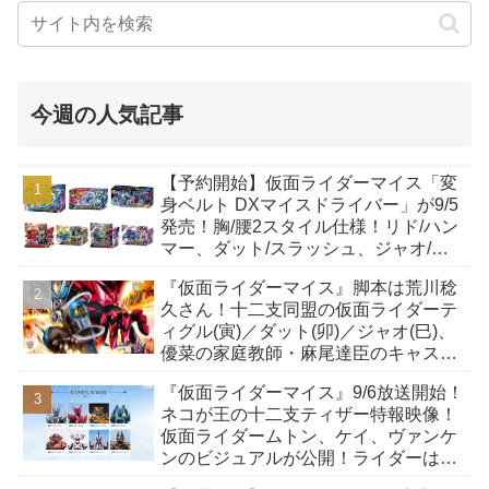
今週の人気記事
【予約開始】仮面ライダーマイス「変
身ベルト DXマイスドライバー」が9/5
発売！胸/腰2スタイル仕様！リド/ハン
マー、ダット/スラッシュ、ジャオ/バ
イト、ケイ/ショットボーンバックル
『仮面ライダーマイス』脚本は荒川稔
も！
久さん！十二支同盟の仮面ライダーテ
ィグル(寅)／ダット(卯)／ジャオ(巳)、
優菜の家庭教師・麻尾達臣のキャスト
が発表！トリガーのアキト金子隼也さ
『仮面ライダーマイス』9/6放送開始！
んも変身！
ネコが王の十二支ティザー特報映像！
仮面ライダームトン、ケイ、ヴァンケ
ンのビジュアルが公開！ライダーは子
丑寅卯辰巳午未申酉戌亥猫猫の14人⁉