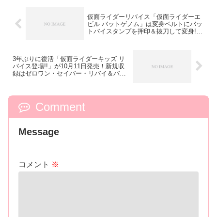
仮面ライダーリバイス「仮面ライダーエ
ビル バットゲノム」は変身ベルトにバッ
トバイスタンプを押印＆抜刀して変身!?
DCDでバースト必殺技も公開！
3年ぶりに復活「仮面ライダーキッズ リ
バイス登場!!」が10月11日発売！新規収
録はゼロワン・セイバー・リバイ＆バイ
ス！
Comment
Message
コメント
※