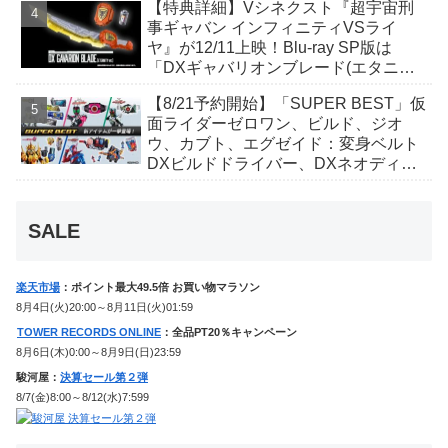
【特典詳細】Vシネクスト『超宇宙刑
事ギャバン インフィニティVSライ
ヤ』が12/11上映！Blu-ray SP版は
「DXギャバリオンブレード(エタニテ
ィver.)」「ユカイダーエモルギー」ほ
【8/21予約開始】「SUPER BEST」仮
か豪華特典付き！
面ライダーゼロワン、ビルド、ジオ
ウ、カブト、エグゼイド：変身ベルト
DXビルドドライバー、DXネオディケ
イドライバー、DXホッパーゼクターほ
か12点！
SALE
楽天市場
：ポイント最大49.5倍 お買い物マラソン
8月4日(火)20:00～8月11日(火)01:59
TOWER RECORDS ONLINE
：全品PT20％キャンペーン
8月6日(木)0:00～8月9日(日)23:59
駿河屋：
決算セール第２弾
8/7(金)8:00～8/12(水)7:599