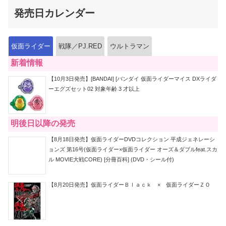
発売日カレンダー
仮面ライダー
戦隊／PJ.RED
ウルトラマン
新着情報
【10月3日発売】[BANDAI] [バンダイ 仮面ライダーマイス DXライダ
ーエグズセット02 対象年齢 3 才以上
明後日以降の発売
【8月18日発売】仮面ライダーDVDコレクション 平成ジェネレーシ
ョンズ 第16号(仮面ライダー×仮面ライダー オーズ＆ダブルfeat.スカ
ル MOVIE大戦CORE) [分冊百科] (DVD・シール付)
【8月20日発売】仮面ライダーＢｌａｃｋ × 仮面ライダーＺＯ