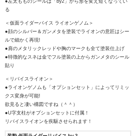
●左太もものシールは「by2」から形を変え短くなってい
る
＜仮面ライダーバイス ライオンゲノム＞
●顔のシルバー＆ガンメタを塗装でライオンの意匠はシー
ルで細かく再現!
●肩のメタリックレッドや胸のマークも全て塗装仕上げ
●特徴的なスネは金でフル塗装の上からガンメタのシール
貼り
＜リバイスライオン＞
●ライオンゲノムも「オプションセット」によってリミッ
クス変身が可能!
欲見ると凄い構図ですね（＾＾）
●U字支柱がオプションセットに付属！
リバイスライオンを疾駆させられます！
装動 仮面ライダーリバイス by 3