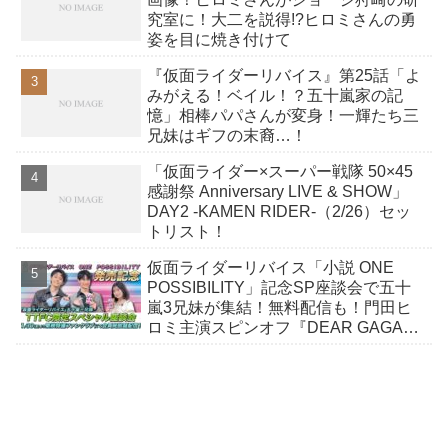
究室に！大二を説得!?ヒロミさんの勇
姿を目に焼き付けて
『仮面ライダーリバイス』第25話「よ
みがえる！ベイル！？五十嵐家の記
憶」相棒パパさんが変身！一輝たち三
兄妹はギフの末裔…！
「仮面ライダー×スーパー戦隊 50×45
感謝祭 Anniversary LIVE & SHOW」
DAY2 -KAMEN RIDER-（2/26）セッ
トリスト！
仮面ライダーリバイス「小説 ONE
POSSIBILITY」記念SP座談会で五十
嵐3兄妹が集結！無料配信も！門田ヒ
ロミ主演スピンオフ『DEAR GAGA』
がTTFCで見放題配信開始！